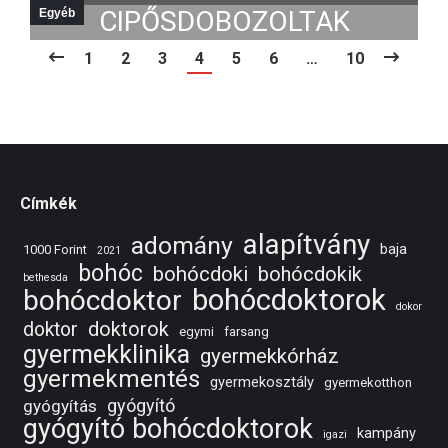
2017-12-23
GYERMEKKLINIKÁN
CIPŐSDOBOZOLTAK
Egyéb
1
2
3
4
5
6
…
10
2017-12-23
2017-12-20
Címkék
alapítvány
adomány
baja
1000 Forint
2021
bohóc
bohócdoki
bohócdokik
bethesda
bohócdoktorok
bohócdoktor
dokor
doktorok
doktor
egymi
farsang
gyermekklinika
gyermekkórház
gyermekmentés
gyermekosztály
gyermekotthon
gyógyító
gyógyítás
gyógyító bohócdoktorok
kampány
igazi