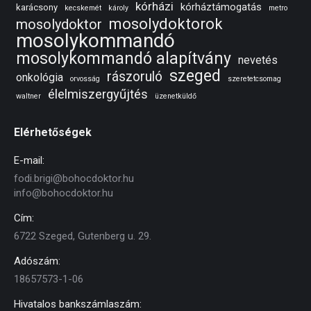
kórházi
kórháztámogatás
karácsony
kecskemét
károly
metro
mosolydoktorok
mosolydoktor
mosolykommandó
mosolykommandó alapítvány
nevetés
szeged
rászoruló
onkológia
orvosság
szeretetcsomag
élelmiszergyűjtés
waltner
üzenetküldő
Elérhetőségek
E-mail:
fodi.brigi@bohocdoktor.hu
info@bohocdoktor.hu
Cím:
6722 Szeged, Gutenberg u. 29.
Adószám:
18657573-1-06
Hivatalos bankszámlaszám: