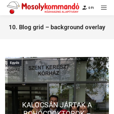
0
Ft
10. Blog grid – background overlay
Egyéb
KALOCSÁN JÁRTAK A
BOHÓCDOKTOROK –