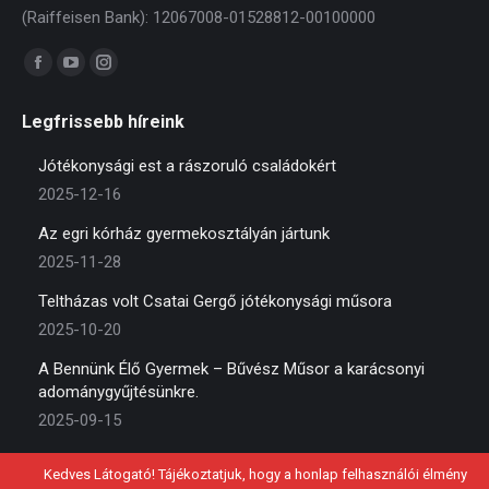
(Raiffeisen Bank): 12067008-01528812-00100000
Find us on:
Facebook
YouTube
Instagram
page
page
page
Legfrissebb híreink
opens
opens
opens
in
in
in
Jótékonysági est a rászoruló családokért
new
new
new
2025-12-16
window
window
window
Az egri kórház gyermekosztályán jártunk
2025-11-28
Teltházas volt Csatai Gergő jótékonysági műsora
2025-10-20
A Bennünk Élő Gyermek – Bűvész Műsor a karácsonyi
adománygyűjtésünkre.
2025-09-15
Kedves Látogató! Tájékoztatjuk, hogy a honlap felhasználói élmény