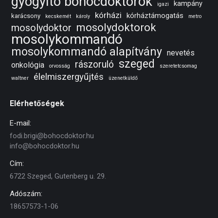
gyógyító bohócdoktorok
kampány
igazi
kórházi
kórháztámogatás
karácsony
kecskemét
károly
metro
mosolydoktorok
mosolydoktor
mosolykommandó
mosolykommandó alapítvány
nevetés
szeged
rászoruló
onkológia
orvosság
szeretetcsomag
élelmiszergyűjtés
waltner
üzenetküldő
Elérhetőségek
E-mail:
fodi.brigi@bohocdoktor.hu
info@bohocdoktor.hu
Cím:
6722 Szeged, Gutenberg u. 29.
Adószám:
18657573-1-06