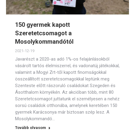
150 gyermek kapott
Szeretetcsomagot a
Mosolykommandótól
2021-12-19
Javarészt a 2020-as adó 1%-os felajánlásokból
vásárolt tartós élelmiszerrel, és vadonatúj játékokkal,
valamint a Mogyi Zrt-től kapott finomságokkal
összeállított szeretetcsomagokkal leptünk meg
Szenteste előtt rászoruló családokat Szegeden és
Ásotthalom környékén. Az akcióban több, mint 80
Szeretetcsomagot juttatunk el személyesen a nehéz
sorsú családok otthonába, amelynek keretében 150
gyermek Karácsonya már biztosan szép lesz. A
Mosolykommandó…
Tovább olvasom