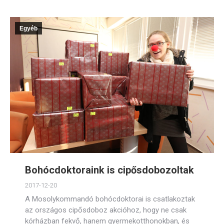
Egyéb
Bohócdoktoraink is cipősdobozoltak
2017-12-20
A Mosolykommandó bohócdoktorai is csatlakoztak
az országos cipősdoboz akcióhoz, hogy ne csak
kórházban fekvő, hanem gyermekotthonokban, és