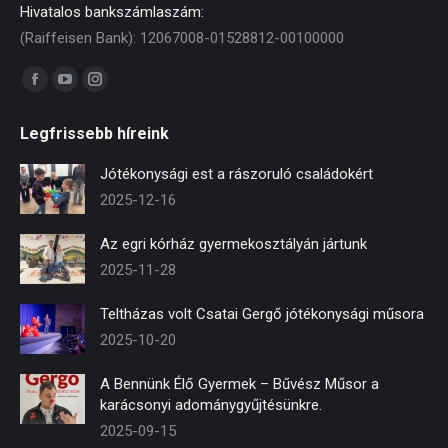
Hivatalos bankszámlaszám:
(Raiffeisen Bank): 12067008-01528812-00100000
Find us on:
Facebook
YouTube
Instagram
page
page
page
Legfrissebb híreink
opens
opens
opens
in
in
in
Jótékonysági est a rászoruló családokért
new
new
new
2025-12-16
window
window
window
Az egri kórház gyermekosztályán jártunk
2025-11-28
Teltházas volt Csatai Gergő jótékonysági műsora
2025-10-20
A Bennünk Élő Gyermek – Bűvész Műsor a
karácsonyi adománygyűjtésünkre.
2025-09-15