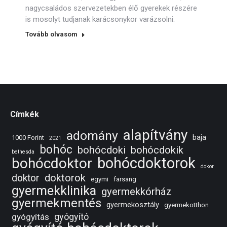
nagycsaládos szervezetekben élő gyerekek részére
is mosolyt tudjanak karácsonykor varázsolni.
Tovább olvasom
Címkék
alapítvány
adomány
baja
1000 Forint
2021
bohóc
bohócdoki
bohócdokik
bethesda
bohócdoktorok
bohócdoktor
dokor
doktorok
doktor
egymi
farsang
gyermekklinika
gyermekkórház
gyermekmentés
gyermekosztály
gyermekotthon
gyógyító
gyógyítás