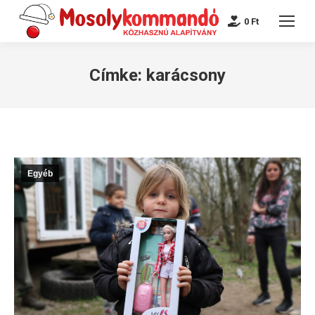
0
Ft
Címke:
karácsony
Egyéb