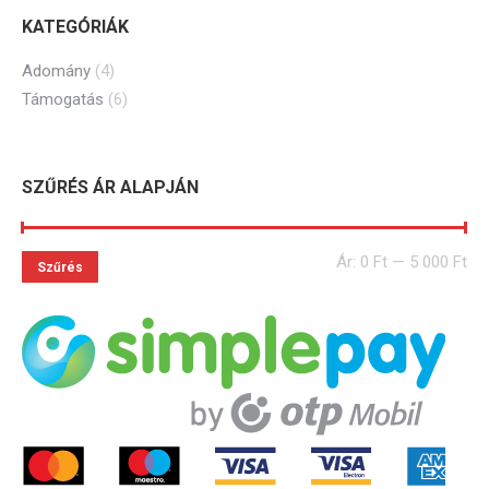
KATEGÓRIÁK
Adomány
(4)
Támogatás
(6)
SZŰRÉS ÁR ALAPJÁN
Ár:
0 Ft
—
5 000 Ft
Szűrés