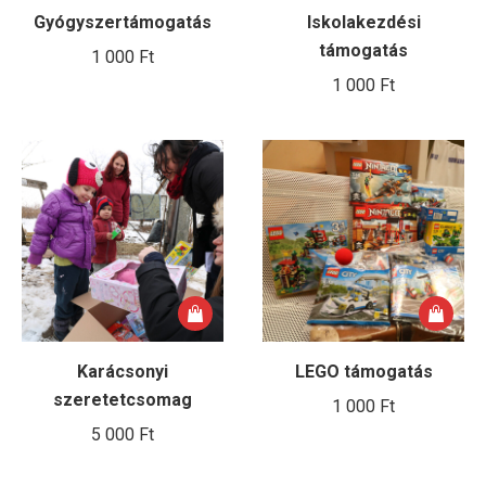
Gyógyszertámogatás
Iskolakezdési
támogatás
1 000
Ft
1 000
Ft
Karácsonyi
LEGO támogatás
szeretetcsomag
1 000
Ft
5 000
Ft