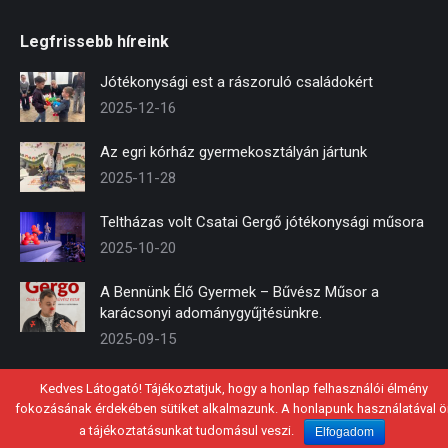
page
page
page
Legfrissebb híreink
opens
opens
opens
in
in
in
Jótékonysági est a rászoruló családokért
new
new
new
2025-12-16
window
window
window
Az egri kórház gyermekosztályán jártunk
2025-11-28
Teltházas volt Csatai Gergő jótékonysági műsora
2025-10-20
A Bennünk Élő Gyermek – Bűvész Műsor a
karácsonyi adománygyűjtésünkre.
2025-09-15
Kedves Látogató! Tájékoztatjuk, hogy a honlap felhasználói élmény
fokozásának érdekében sütiket alkalmazunk. A honlapunk használatával ö
© 2021 - Mosolykommandó Közhasznú Alapítvány
a tájékoztatásunkat tudomásul veszi.
Elfogadom