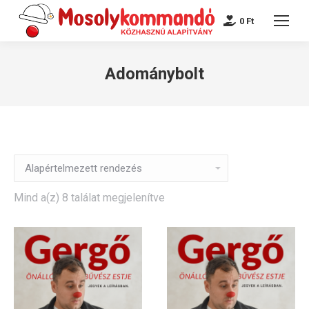
0
Ft
Adománybolt
Mind a(z) 8 találat megjelenítve