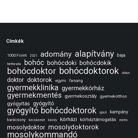
Címkék
alapítvány
adomány
baja
1000 Forint
2021
bohóc
bohócdoki
bohócdokik
bethesda
bohócdoktorok
bohócdoktor
dokor
doktorok
doktor
egymi
farsang
gyermekklinika
gyermekkórház
gyermekmentés
gyermekosztály
gyermekotthon
gyógyító
gyógyítás
gyógyító bohócdoktorok
kampány
igazi
kórházi
kórháztámogatás
karácsony
kecskemét
károly
metro
mosolydoktorok
mosolydoktor
mosolykommandó