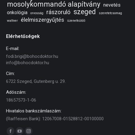
mosolykommandó alapítvány
nevetés
szeged
rászoruló
onkológia
orvosság
szeretetcsomag
élelmiszergyűjtés
waltner
üzenetküldő
Elérhetőségek
E-mail:
fodi.brigi@bohocdoktor.hu
info@bohocdoktor.hu
Cím:
6722 Szeged, Gutenberg u. 29.
Adószám:
18657573-1-06
Hivatalos bankszámlaszám:
(Raiffeisen Bank): 12067008-01528812-00100000
Find us on:
Facebook
YouTube
Instagram