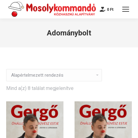
0
Ft
Adománybolt
Mind a(z) 8 találat megjelenítve