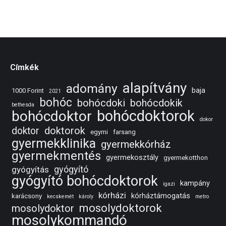
Címkék
alapítvány
adomány
baja
1000 Forint
2021
bohóc
bohócdoki
bohócdokik
bethesda
bohócdoktorok
bohócdoktor
dokor
doktorok
doktor
egymi
farsang
gyermekklinika
gyermekkórház
gyermekmentés
gyermekosztály
gyermekotthon
gyógyító
gyógyítás
gyógyító bohócdoktorok
kampány
igazi
kórházi
kórháztámogatás
karácsony
kecskemét
károly
metro
mosolydoktorok
mosolydoktor
mosolykommandó