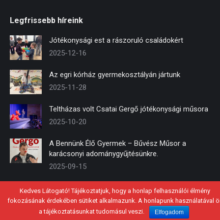
page
page
page
Legfrissebb híreink
opens
opens
opens
in
in
in
Jótékonysági est a rászoruló családokért
new
new
new
2025-12-16
window
window
window
Az egri kórház gyermekosztályán jártunk
2025-11-28
Teltházas volt Csatai Gergő jótékonysági műsora
2025-10-20
A Bennünk Élő Gyermek – Bűvész Műsor a
karácsonyi adománygyűjtésünkre.
2025-09-15
Kedves Látogató! Tájékoztatjuk, hogy a honlap felhasználói élmény
fokozásának érdekében sütiket alkalmazunk. A honlapunk használatával ö
© 2021 - Mosolykommandó Közhasznú Alapítvány
a tájékoztatásunkat tudomásul veszi.
Elfogadom