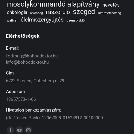
mosolykommandó alapítvány
nevetés
szeged
rászoruló
onkológia
orvosság
szeretetcsomag
élelmiszergyűjtés
waltner
üzenetküldő
Elérhetőségek
E-mail:
fodi.brigi@bohocdoktor.hu
info@bohocdoktor.hu
Cím:
6722 Szeged, Gutenberg u. 29.
Adószám:
18657573-1-06
Hivatalos bankszámlaszám:
(Raiffeisen Bank): 12067008-01528812-00100000
Find us on:
Facebook
YouTube
Instagram