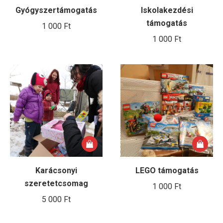
Gyógyszertámogatás
Iskolakezdési
támogatás
1 000
Ft
1 000
Ft
Karácsonyi
LEGO támogatás
szeretetcsomag
1 000
Ft
5 000
Ft