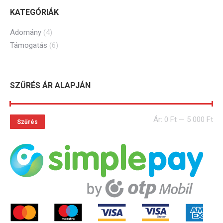
KATEGÓRIÁK
Adomány
(4)
Támogatás
(6)
SZŰRÉS ÁR ALAPJÁN
Ár:
0 Ft
—
5 000 Ft
Szűrés