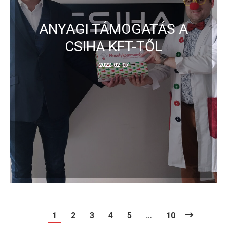
ANYAGI TÁMOGATÁS A
CSIHA KFT-TŐL
2022-02-07
1
2
3
4
5
…
10