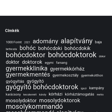
Címkék
alapítvány
adomány
baja
1000 Forint
2021
bohóc
bohócdoki
bohócdokik
bethesda
bohócdoktorok
bohócdoktor
dokor
doktorok
doktor
egymi
farsang
gyermekklinika
gyermekkórház
gyermekmentés
gyermekosztály
gyermekotthon
gyógyító
gyógyítás
gyógyító bohócdoktorok
kampány
igazi
kórházi
kórháztámogatás
karácsony
kecskemét
károly
metro
mosolydoktorok
mosolydoktor
mosolykommandó