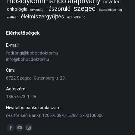
mosolykommandó alapítvány
nevetés
szeged
rászoruló
onkológia
orvosság
szeretetcsomag
élelmiszergyűjtés
waltner
üzenetküldő
Elérhetőségek
E-mail:
fodi.brigi@bohocdoktor.hu
info@bohocdoktor.hu
Cím:
6722 Szeged, Gutenberg u. 29.
Adószám:
18657573-1-06
Hivatalos bankszámlaszám:
(Raiffeisen Bank): 12067008-01528812-00100000
Find us on:
Facebook
YouTube
Instagram