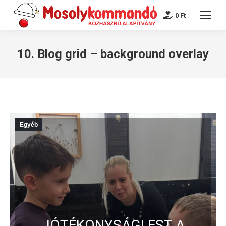
0
Ft
10. Blog grid – background overlay
Egyéb
JÓTÉKONYSÁGI EST A