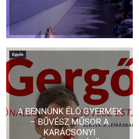
Egyéb
A BENNÜNK ÉLŐ GYERMEK
– BŰVÉSZ MŰSOR A
KARÁCSONYI