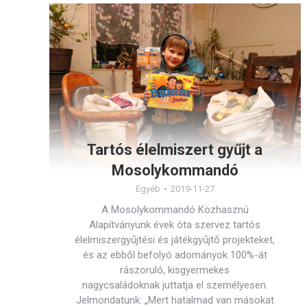
Tartós élelmiszert gyűjt a
Mosolykommandó
Egyéb
2019-11-27
A Mosolykommandó Közhasznú
Alapítványunk évek óta szervez tartós
élelmiszergyűjtési és játékgyűjtő projekteket,
és az ebből befolyó adományok 100%-át
rászoruló, kisgyermekes
nagycsaládoknak juttatja el személyesen.
Jelmondatunk: „Mert hatalmad van másokat