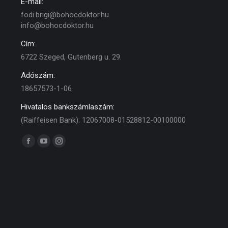
E-mail:
fodi.brigi@bohocdoktor.hu
info@bohocdoktor.hu
Cím:
6722 Szeged, Gutenberg u. 29.
Adószám:
18657573-1-06
Hivatalos bankszámlaszám:
(Raiffeisen Bank): 12067008-01528812-00100000
Find us on:
Facebook
YouTube
Instagram
page
page
page
opens
opens
opens
in
in
in
new
new
new
window
window
window