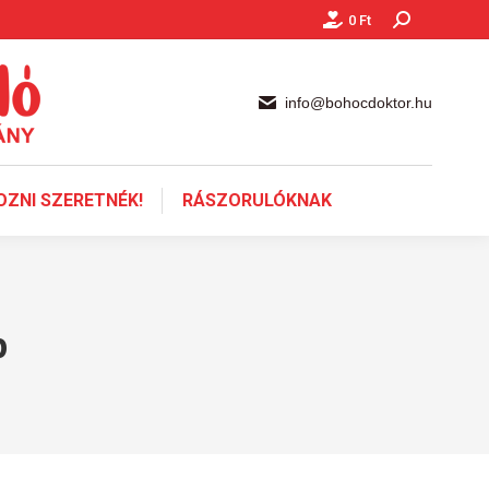
0
Ft
Keresés:
info@bohocdoktor.hu
ZNI SZERETNÉK!
RÁSZORULÓKNAK
p