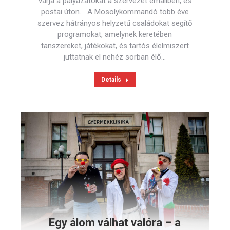
várja a pályázatokat a szervezet emailben, és
postai úton. A Mosolykommandó több éve
szervez hátrányos helyzetű családokat segítő
programokat, amelynek keretében
tanszereket, játékokat, és tartós élelmiszert
juttatnak el nehéz sorban élő…
Details
Egy álom válhat valóra – a