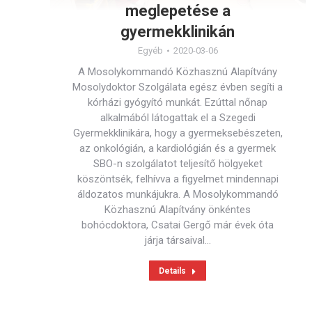
meglepetése a
gyermekklinikán
Egyéb
2020-03-06
A Mosolykommandó Közhasznú Alapítvány
Mosolydoktor Szolgálata egész évben segíti a
kórházi gyógyító munkát. Ezúttal nőnap
alkalmából látogattak el a Szegedi
Gyermekklinikára, hogy a gyermeksebészeten,
az onkológián, a kardiológián és a gyermek
SBO-n szolgálatot teljesítő hölgyeket
köszöntsék, felhívva a figyelmet mindennapi
áldozatos munkájukra. A Mosolykommandó
Közhasznú Alapítvány önkéntes
bohócdoktora, Csatai Gergő már évek óta
járja társaival…
Details