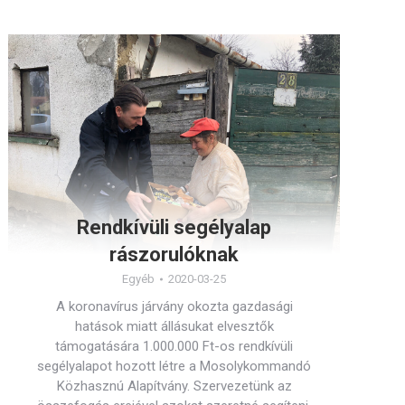
Rendkívüli segélyalap
rászorulóknak
Egyéb
2020-03-25
A koronavírus járvány okozta gazdasági
hatások miatt állásukat elvesztők
támogatására 1.000.000 Ft-os rendkívüli
segélyalapot hozott létre a Mosolykommandó
Közhasznú Alapítvány. Szervezetünk az