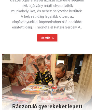
összefogás erejével azokat szeretné segíteni,
akik a járvány miatt elvesztették
munkahelyüket, és nehéz helyzetbe kerültek.
A helyzet idáig legalább ötven, az
alapítványunkkal kapcsolatban álló családot
érintett idáig. – mondta el Pataki Gergely A…
Details
Rászoruló gyerekeket lepett