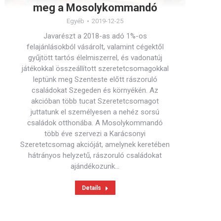
meg a Mosolykommandó
Egyéb
2019-12-25
Javarészt a 2018-as adó 1%-os
felajánlásokból vásárolt, valamint cégektől
gyűjtött tartós élelmiszerrel, és vadonatúj
játékokkal összeállított szeretetcsomagokkal
leptünk meg Szenteste előtt rászoruló
családokat Szegeden és környékén. Az
akcióban több tucat Szeretetcsomagot
juttatunk el személyesen a nehéz sorsú
családok otthonába. A Mosolykommandó
több éve szervezi a Karácsonyi
Szeretetcsomag akcióját, amelynek keretében
hátrányos helyzetű, rászoruló családokat
ajándékozunk…
Details