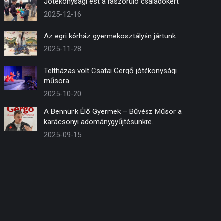
Jótékonysági est a rászoruló családokért
2025-12-16
Az egri kórház gyermekosztályán jártunk
2025-11-28
Teltházas volt Csatai Gergő jótékonysági
műsora
2025-10-20
A Bennünk Élő Gyermek – Bűvész Műsor a
karácsonyi adománygyűjtésünkre.
2025-09-15