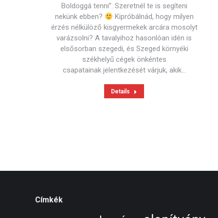
Boldoggá tenni”. Szeretnél te is segíteni
nekünk ebben?
Kipróbálnád, hogy milyen
érzés nélkülöző kisgyermekek arcára mosolyt
varázsolni? A tavalyihoz hasonlóan idén is
elsősorban szegedi, és Szeged környéki
székhelyű cégek önkéntes
csapatainak jelentkezését várjuk, akik…
Details
Címkék