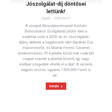
Jószolgálat-díj döntősei
lettünk!
Egyéb
2020-03-01
A szegedi Mosolykommandó Kórházi
Bohócdoktor Szolgálatát jelölte idén a
szakmai zsűri a 2020-as év Jószolgálati-
díjára, akiknek a nagykövete idén Barabás Éva
műsorvezető, és Molnár Ferenc Caramel
énekesművész. 814 jelölés közül már csak két
csapat maradt a jelöltek között, így nagy
eséllyel szegediek vihetik el a díjat. A verseny
nagyon szoros, ugyanis 1.000.000 Forint is
jár…
Details