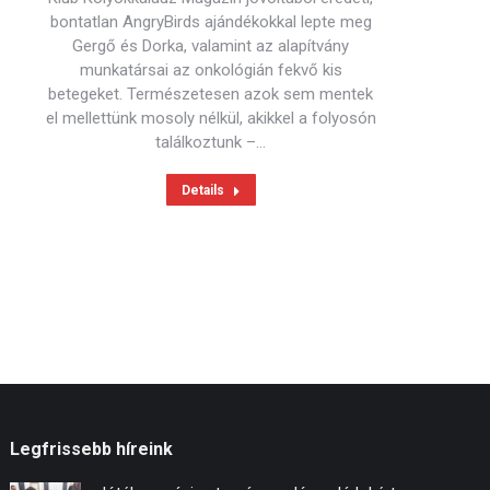
bontatlan AngryBirds ajándékokkal lepte meg
Gergő és Dorka, valamint az alapítvány
munkatársai az onkológián fekvő kis
betegeket. Természetesen azok sem mentek
el mellettünk mosoly nélkül, akikkel a folyosón
találkoztunk –…
Details
Legfrissebb híreink