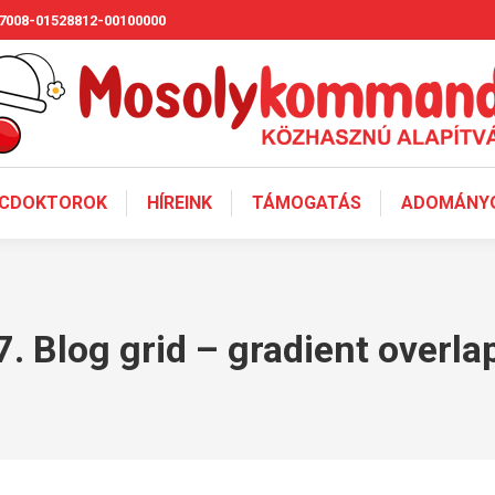
7008-01528812-00100000
CDOKTOROK
HÍREINK
TÁMOGATÁS
ADOMÁNYO
7. Blog grid – gradient overla