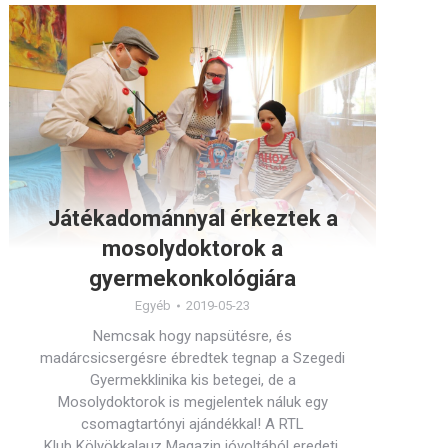
Játékadománnyal érkeztek a
mosolydoktorok a
gyermekonkológiára
Egyéb
2019-05-23
Nemcsak hogy napsütésre, és
madárcsicsergésre ébredtek tegnap a Szegedi
Gyermekklinika kis betegei, de a
Mosolydoktorok is megjelentek náluk egy
csomagtartónyi ajándékkal! A RTL
Klub Kölyökkalauz Magazin jóvoltából eredeti,