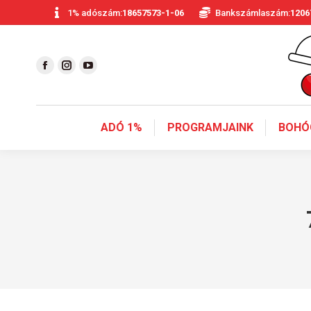
1% adószám:
18657573-1-06
Bankszámlaszám:
1206
ADÓ 1%
PROGRAMJAINK
BOHÓ