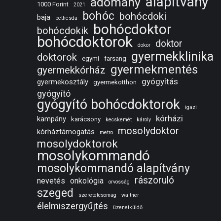
alapítvány
adomány
1000 Forint
2021
bohóc
bohócdoki
baja
bethesda
bohócdoktor
bohócdokik
bohócdoktorok
doktor
dokor
gyermekklinika
doktorok
egymi
farsang
gyermekmentés
gyermekkórház
gyógyítás
gyermekosztály
gyermekotthon
gyógyító
gyógyító bohócdoktorok
igazi
kórházi
kampány
karácsony
kecskemét
károly
mosolydoktor
kórháztámogatás
metro
mosolydoktorok
mosolykommandó
mosolykommandó alapítvány
rászoruló
nevetés
onkológia
orvosság
szeged
szeretetcsomag
waltner
élelmiszergyűjtés
üzenetküldő