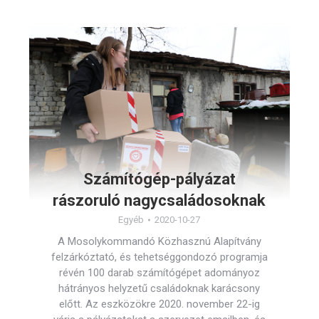
Számítógép-pályázat
rászoruló nagycsaládosoknak
Egyéb
2020-10-27
A Mosolykommandó Közhasznú Alapítvány
felzárkóztató, és tehetséggondozó programja
révén 100 darab számítógépet adományoz
hátrányos helyzetű családoknak karácsony
előtt. Az eszközökre 2020. november 22-ig