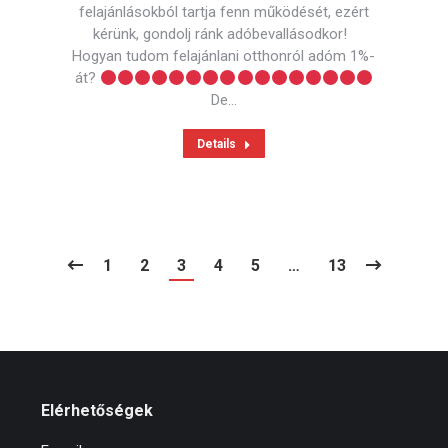
felajánlásokból tartja fenn működését, ezért
kérünk, gondolj ránk adóbevallásodkor!
Hogyan tudom felajánlani otthonról adóm 1%-
át?
De…
Details
1
2
3
4
5
…
13
Elérhetőségek