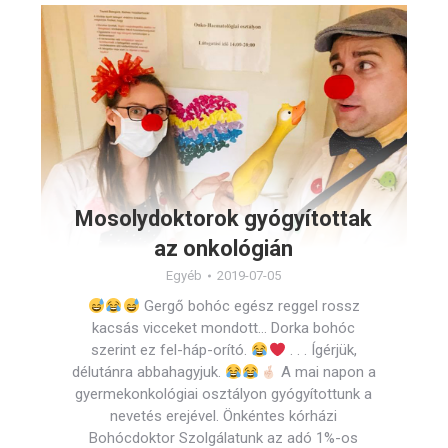
Mosolydoktorok gyógyítottak
az onkológián
Egyéb
2019-07-05
Gergő bohóc egész reggel rossz
kacsás vicceket mondott… Dorka bohóc
szerint ez fel-háp-orító.
. . . Ígérjük,
délutánra abbahagyjuk.
A mai napon a
gyermekonkológiai osztályon gyógyítottunk a
nevetés erejével. Önkéntes kórházi
Bohócdoktor Szolgálatunk az adó 1%-os