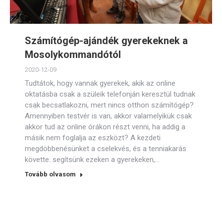
Számítógép-ajándék gyerekeknek a
Mosolykommandótól
2020-12-09
Tudtátok, hogy vannak gyerekek, akik az online
oktatásba csak a szüleik telefonján keresztül tudnak
csak becsatlakozni, mert nincs otthon számítógép?
Amennyiben testvér is van, akkor valamelyikük csak
akkor tud az online órákon részt venni, ha addig a
másik nem foglalja az eszközt? A kezdeti
megdöbbenésünket a cselekvés, és a tenniakarás
követte: segítsünk ezeken a gyerekeken,…
Tovább olvasom