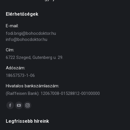
Elérhetőségek
E-mail:
fodi.brigi@bohocdoktor.hu
info@bohocdoktor.hu
Cím:
6722 Szeged, Gutenberg u. 29.
Adószám:
18657573-1-06
Hivatalos bankszámlaszám:
(Raiffeisen Bank): 12067008-01528812-00100000
Find us on:
Facebook
YouTube
Instagram
page
page
page
Legfrissebb híreink
opens
opens
opens