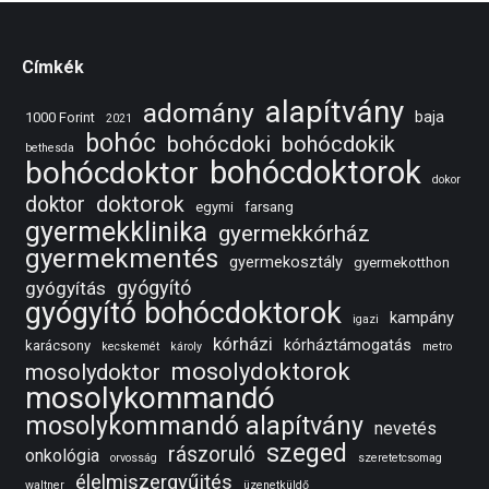
Címkék
alapítvány
adomány
baja
1000 Forint
2021
bohóc
bohócdoki
bohócdokik
bethesda
bohócdoktorok
bohócdoktor
dokor
doktorok
doktor
egymi
farsang
gyermekklinika
gyermekkórház
gyermekmentés
gyermekosztály
gyermekotthon
gyógyító
gyógyítás
gyógyító bohócdoktorok
kampány
igazi
kórházi
kórháztámogatás
karácsony
kecskemét
károly
metro
mosolydoktorok
mosolydoktor
mosolykommandó
mosolykommandó alapítvány
nevetés
szeged
rászoruló
onkológia
orvosság
szeretetcsomag
élelmiszergyűjtés
waltner
üzenetküldő