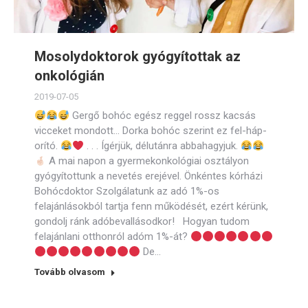
Mosolydoktorok gyógyítottak az
onkológián
2019-07-05
Gergő bohóc egész reggel rossz kacsás
vicceket mondott… Dorka bohóc szerint ez fel-háp-
orító.
. . . Ígérjük, délutánra abbahagyjuk.
A mai napon a gyermekonkológiai osztályon
gyógyítottunk a nevetés erejével. Önkéntes kórházi
Bohócdoktor Szolgálatunk az adó 1%-os
felajánlásokból tartja fenn működését, ezért kérünk,
gondolj ránk adóbevallásodkor! Hogyan tudom
felajánlani otthonról adóm 1%-át?
De…
Tovább olvasom