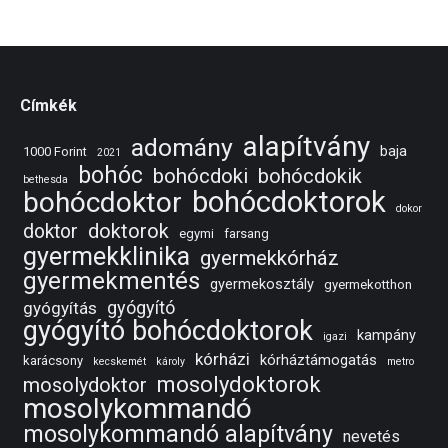
Címkék
alapítvány
adomány
baja
1000 Forint
2021
bohóc
bohócdoki
bohócdokik
bethesda
bohócdoktorok
bohócdoktor
dokor
doktorok
doktor
egymi
farsang
gyermekklinika
gyermekkórház
gyermekmentés
gyermekosztály
gyermekotthon
gyógyító
gyógyítás
gyógyító bohócdoktorok
kampány
igazi
kórházi
kórháztámogatás
karácsony
kecskemét
károly
metro
mosolydoktorok
mosolydoktor
mosolykommandó
mosolykommandó alapítvány
nevetés