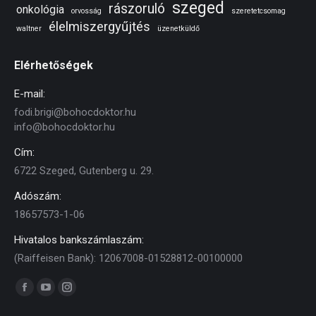
szeged
rászoruló
onkológia
orvosság
szeretetcsomag
élelmiszergyűjtés
waltner
üzenetküldő
Elérhetőségek
E-mail:
fodi.brigi@bohocdoktor.hu
info@bohocdoktor.hu
Cím:
6722 Szeged, Gutenberg u. 29.
Adószám:
18657573-1-06
Hivatalos bankszámlaszám:
(Raiffeisen Bank): 12067008-01528812-00100000
Find us on:
Facebook
YouTube
Instagram
page
page
page