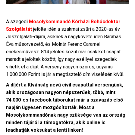
A szegedi
Mosolykommandó Kórházi Bohócdoktor
Szolgálatát
jelölte idén a szakmai zsűri a 2020-as év
Jószolgálati-díjára, akiknek a nagykövete idén Barabás
Éva műsorvezető, és Molnár Ferenc Caramel
énekesművész. 814 jelölés közül már csak két csapat
maradt a jelöltek között, így nagy eséllyel szegediek
vihetik el a díjat. A verseny nagyon szoros, ugyanis
1.000.000 Forint is jár a megtisztelő cím viselésén kívül.
A díjért a Kívánság nevű civil csapattal versengünk,
akik országosan nagyon népszerűek, több, mint
74.000-es facebook táborukat már a szavazás első
napján ügyesen mozgósították. Most a
Mosolykommandónak nagy szüksége van az ország
minden tájáról a támogatókra, akik online is
leadhatják voksukat a lenti linken!