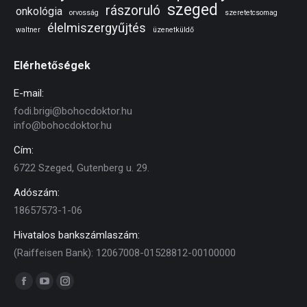
szeged
rászoruló
onkológia
orvosság
szeretetcsomag
élelmiszergyűjtés
waltner
üzenetküldő
Elérhetőségek
E-mail:
fodi.brigi@bohocdoktor.hu
info@bohocdoktor.hu
Cím:
6722 Szeged, Gutenberg u. 29.
Adószám:
18657573-1-06
Hivatalos bankszámlaszám:
(Raiffeisen Bank): 12067008-01528812-00100000
Find us on:
Facebook
YouTube
Instagram
page
page
page