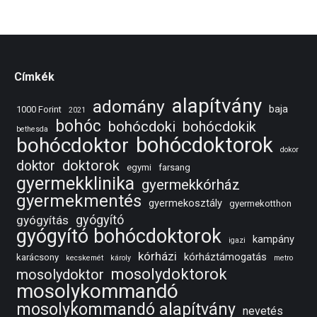
Facebook
Twitter
Pinterest
LinkedIn
Címkék
alapítvány
adomány
baja
1000 Forint
2021
bohóc
bohócdoki
bohócdokik
bethesda
bohócdoktorok
bohócdoktor
dokor
doktorok
doktor
egymi
farsang
gyermekklinika
gyermekkórház
gyermekmentés
gyermekosztály
gyermekotthon
gyógyító
gyógyítás
gyógyító bohócdoktorok
kampány
igazi
kórházi
kórháztámogatás
karácsony
kecskemét
károly
metro
mosolydoktorok
mosolydoktor
mosolykommandó
mosolykommandó alapítvány
nevetés