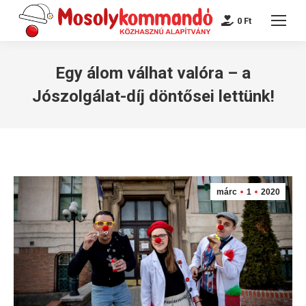
0
Ft
Egy álom válhat valóra – a
Jószolgálat-díj döntősei lettünk!
márc
1
2020