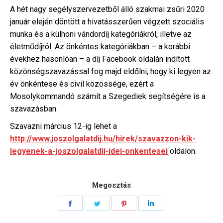
A hét nagy segélyszervezetből álló szakmai zsűri 2020
január elején döntött a hivatásszerűen végzett szociális
munka és a külhoni vándordíj kategóriákról, illetve az
életműdíjról. Az önkéntes kategóriákban – a korábbi
évekhez hasonlóan – a díj Facebook oldalán indított
közönségszavazással fog majd eldőlni, hogy ki legyen az
év önkéntese és civil közössége, ezért a
Mosolykommandó számít a Szegediek segítségére is a
szavazásban.
Szavazni március 12-ig lehet a
http://www.joszolgalatdij.hu/hirek/szavazzon-kik-
legyenek-a-joszolgalatdij-idei-onkentesei
oldalon.
Megosztás
Share
Share
Share
Share
on
on
on
on