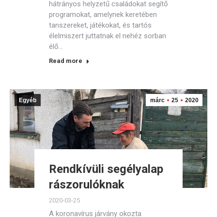
hátrányos helyzetű családokat segítő
programokat, amelynek keretében
tanszereket, játékokat, és tartós
élelmiszert juttatnak el nehéz sorban
élő…
Read more
Egyéb
márc
25
2020
Rendkívüli segélyalap
rászorulóknak
2020-03-25
A koronavírus járvány okozta