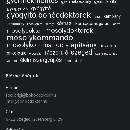
gyermekmentés
gyermekosztály
gyermekotthon
gyógyító
gyógyítás
gyógyító bohócdoktorok
kampány
igazi
kórházi
kórháztámogatás
karácsony
kecskemét
károly
metro
mosolydoktorok
mosolydoktor
mosolykommandó
mosolykommandó alapítvány
nevetés
szeged
rászoruló
onkológia
orvosság
szeretetcsomag
élelmiszergyűjtés
waltner
üzenetküldő
Elérhetőségek
E-mail:
fodi.brigi@bohocdoktor.hu
info@bohocdoktor.hu
Cím:
6722 Szeged, Gutenberg u. 29.
Adószám: