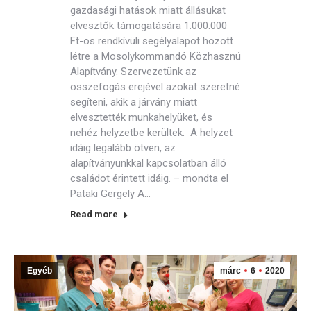
gazdasági hatások miatt állásukat
elvesztők támogatására 1.000.000
Ft-os rendkívüli segélyalapot hozott
létre a Mosolykommandó Közhasznú
Alapítvány. Szervezetünk az
összefogás erejével azokat szeretné
segíteni, akik a járvány miatt
elvesztették munkahelyüket, és
nehéz helyzetbe kerültek. A helyzet
idáig legalább ötven, az
alapítványunkkal kapcsolatban álló
családot érintett idáig. – mondta el
Pataki Gergely A…
Read more
Egyéb
márc
6
2020