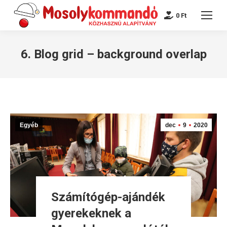
0
Ft
6. Blog grid – background overlap
Egyéb
dec
9
2020
Számítógép-ajándék
gyerekeknek a