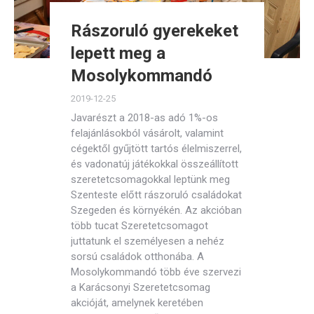
Rászoruló gyerekeket
lepett meg a
Mosolykommandó
2019-12-25
Javarészt a 2018-as adó 1%-os
felajánlásokból vásárolt, valamint
cégektől gyűjtött tartós élelmiszerrel,
és vadonatúj játékokkal összeállított
szeretetcsomagokkal leptünk meg
Szenteste előtt rászoruló családokat
Szegeden és környékén. Az akcióban
több tucat Szeretetcsomagot
juttatunk el személyesen a nehéz
sorsú családok otthonába. A
Mosolykommandó több éve szervezi
a Karácsonyi Szeretetcsomag
akcióját, amelynek keretében