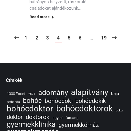
hátrányos helyzetű, rászoruló
családokat ajándékozunk…
Read more
1
2
3
4
5
6
…
19
Címkék
alapítvány
adomány
baja
1000 Forint
2021
bohóc
bohócdoki
bohócdokik
bethesda
bohócdoktorok
bohócdoktor
dokor
doktorok
doktor
egymi
farsang
gyermekklinika
gyermekkórház