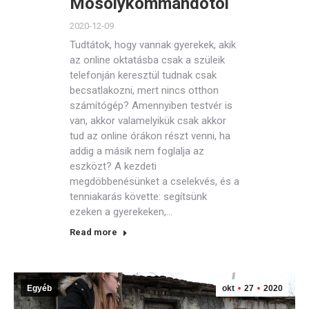
Mosolykommandótól
2020-12-09
Tudtátok, hogy vannak gyerekek, akik
az online oktatásba csak a szüleik
telefonján keresztül tudnak csak
becsatlakozni, mert nincs otthon
számítógép? Amennyiben testvér is
van, akkor valamelyikük csak akkor
tud az online órákon részt venni, ha
addig a másik nem foglalja az
eszközt? A kezdeti
megdöbbenésünket a cselekvés, és a
tenniakarás követte: segítsünk
ezeken a gyerekeken,…
Read more
Egyéb
okt
27
2020