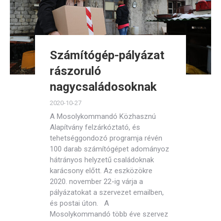
Számítógép-pályázat
rászoruló
nagycsaládosoknak
2020-10-27
A Mosolykommandó Közhasznú
Alapítvány felzárkóztató, és
tehetséggondozó programja révén
100 darab számítógépet adományoz
hátrányos helyzetű családoknak
karácsony előtt. Az eszközökre
2020. november 22-ig várja a
pályázatokat a szervezet emailben,
és postai úton. A
Mosolykommandó több éve szervez