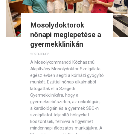
Mosolydoktorok
nőnapi meglepetése a
gyermekklinikán
2020-03-06
A Mosolykommandó Közhasznú
Alapítvány Mosolydoktor Szolgálata
egész évben segíti a kórházi gyógyító
munkát. Ezúttal nőnap alkalmából
látogattak el a Szegedi
Gyermekklinikára, hogy a
gyermeksebészeten, az onkológián,
a kardiológián és a gyermek SBO-n
szolgálatot teljesítő hölgyeket
köszöntsék, felhívva a figyelmet
mindennapi áldozatos munkájukra. A