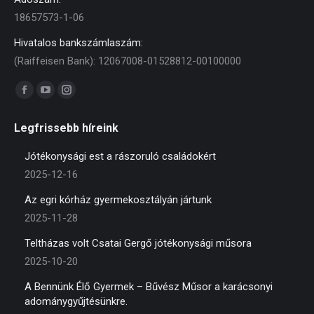
18657573-1-06
Hivatalos bankszámlaszám:
(Raiffeisen Bank): 12067008-01528812-00100000
Find us on:
Facebook
YouTube
Instagram
page
page
page
Legfrissebb híreink
opens
opens
opens
in
in
in
Jótékonysági est a rászoruló családokért
new
new
new
2025-12-16
window
window
window
Az egri kórház gyermekosztályán jártunk
2025-11-28
Teltházas volt Csatai Gergő jótékonysági műsora
2025-10-20
A Bennünk Élő Gyermek – Bűvész Műsor a karácsonyi
adománygyűjtésünkre.