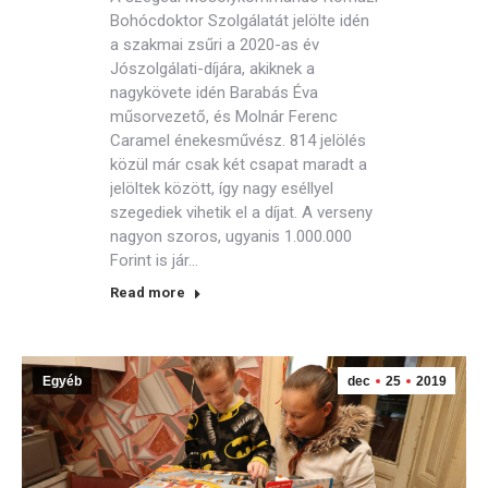
Bohócdoktor Szolgálatát jelölte idén
a szakmai zsűri a 2020-as év
Jószolgálati-díjára, akiknek a
nagykövete idén Barabás Éva
műsorvezető, és Molnár Ferenc
Caramel énekesművész. 814 jelölés
közül már csak két csapat maradt a
jelöltek között, így nagy eséllyel
szegediek vihetik el a díjat. A verseny
nagyon szoros, ugyanis 1.000.000
Forint is jár…
Read more
Egyéb
dec
25
2019