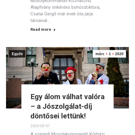
Mosolykommandó Közhasznú
Alapítvány önkéntes bohócdoktora,
Csatai Gergő már évek óta járja
társaival…
Read more
Egyéb
márc
1
2020
Egy álom válhat valóra
– a Jószolgálat-díj
döntősei lettünk!
2020-03-01
A szegedi Mosolykommandó Kórházi