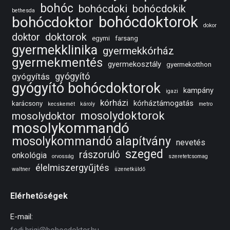
bohóc
bohócdoki
bohócdokik
bethesda
bohócdoktorok
bohócdoktor
dokor
doktorok
doktor
egymi
farsang
gyermekklinika
gyermekkórház
gyermekmentés
gyermekosztály
gyermekotthon
gyógyító
gyógyítás
gyógyító bohócdoktorok
kampány
igazi
kórházi
kórháztámogatás
karácsony
kecskemét
károly
metro
mosolydoktorok
mosolydoktor
mosolykommandó
mosolykommandó alapítvány
nevetés
szeged
rászoruló
onkológia
orvosság
szeretetcsomag
élelmiszergyűjtés
waltner
üzenetküldő
Elérhetőségek
E-mail: