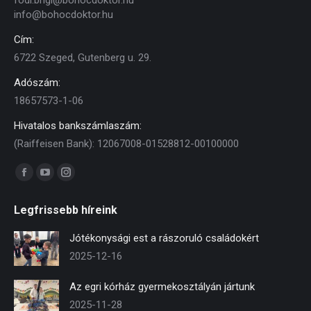
fodi.brigi@bohocdoktor.hu
info@bohocdoktor.hu
Cím:
6722 Szeged, Gutenberg u. 29.
Adószám:
18657573-1-06
Hivatalos bankszámlaszám:
(Raiffeisen Bank): 12067008-01528812-00100000
Find us on:
Facebook
YouTube
Instagram
page
page
page
Legfrissebb híreink
opens
opens
opens
in
in
in
Jótékonysági est a rászoruló családokért
new
new
new
2025-12-16
window
window
window
Az egri kórház gyermekosztályán jártunk
2025-11-28