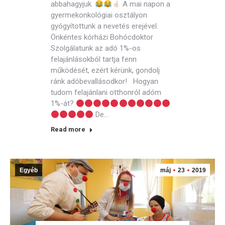
abbahagyjuk.
A mai napon a
gyermekonkológiai osztályon
gyógyítottunk a nevetés erejével.
Önkéntes kórházi Bohócdoktor
Szolgálatunk az adó 1%-os
felajánlásokból tartja fenn
működését, ezért kérünk, gondolj
ránk adóbevallásodkor! Hogyan
tudom felajánlani otthonról adóm
1%-át?
De…
Read more
Egyéb
máj
23
2019