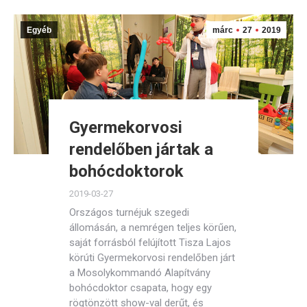
Egyéb
márc
27
2019
Gyermekorvosi
rendelőben jártak a
bohócdoktorok
2019-03-27
Országos turnéjuk szegedi
állomásán, a nemrégen teljes körűen,
saját forrásból felújított Tisza Lajos
körúti Gyermekorvosi rendelőben járt
a Mosolykommandó Alapítvány
bohócdoktor csapata, hogy egy
rögtönzött show-val derűt, és