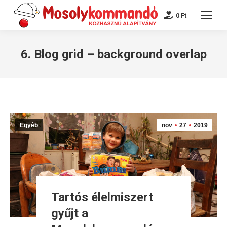
0
Ft
6. Blog grid – background overlap
Egyéb
nov
27
2019
Tartós élelmiszert
gyűjt a