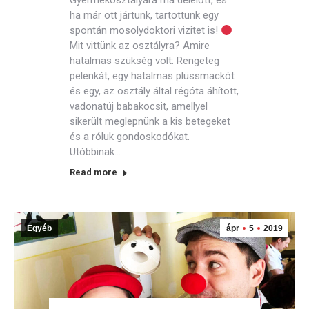
Gyermekosztályára ma délelőtt, és
ha már ott jártunk, tartottunk egy
spontán mosolydoktori vizitet is!
Mit vittünk az osztályra? Amire
hatalmas szükség volt: Rengeteg
pelenkát, egy hatalmas plüssmackót
és egy, az osztály által régóta áhított,
vadonatúj babakocsit, amellyel
sikerült meglepnünk a kis betegeket
és a róluk gondoskodókat.
Utóbbinak…
Read more
Egyéb
ápr
5
2019