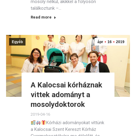
mosoly nélkül, akikkel a folyosón
találkoztunk –…
Read more
Egyéb
ápr
16
2019
A Kalocsai kórháznak
vittek adományt a
mosolydoktorok
2019-04-16
Kórházi adományokat vittünk
a Kalocsai Szent Kereszt Kórház