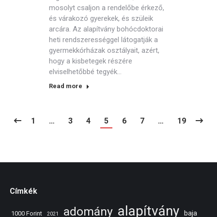
mosolyt csaljon a rendelőbe érkező,
és várakozó gyerekek, és szüleik
arcára. Az alapítvány bohócdoktorai
heti rendszerességgel látogatják a
gyermekkórházak osztályait, azért,
hogy a kisbetegek részére
elviselhetőbbé tegyék…
Read more
1
…
3
4
5
6
7
…
19
Címkék
alapítvány
adomány
baja
1000 Forint
2021