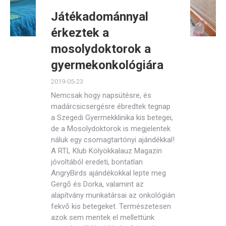
Játékadománnyal
érkeztek a
mosolydoktorok a
gyermekonkológiára
2019-05-23
Nemcsak hogy napsütésre, és
madárcsicsergésre ébredtek tegnap
a Szegedi Gyermekklinika kis betegei,
de a Mosolydoktorok is megjelentek
náluk egy csomagtartónyi ajándékkal!
A RTL Klub Kölyökkalauz Magazin
jóvoltából eredeti, bontatlan
AngryBirds ajándékokkal lepte meg
Gergő és Dorka, valamint az
alapítvány munkatársai az onkológián
fekvő kis betegeket. Természetesen
azok sem mentek el mellettünk