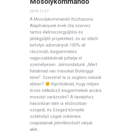
Mosolykommandó
2019-11-27
A Mosolykommandó Közhasznú
Alapítványunk évek óta szervez
tartós élelmiszergyűjtési és
játékgyűjtő projekteket, és az ebből
befolyó adományok 100%-át
rászoruló, kisgyermekes
nagycsaládoknak juttatja el
személyesen. Jelmondatunk: „Mert
hatalmad van másokat Boldoggá
tenni”. Szeretnél te is segíteni nekünk
ebben?
Kipróbálnád, hogy milyen
érzés nélkülöző kisgyermekek arcára
mosolyt varázsolni? A tavalyihoz
hasonlóan idén is elsősorban
szegedi, és Szeged környéki
székhelyű cégek önkéntes
csapatainak jelentkezését várjuk,
akik…