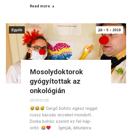
Read more
Egyéb
júl
5
2019
Mosolydoktorok
gyógyítottak az
onkológián
2019-07-05
Gergő bohóc egész reggel
rossz kacsás vicceket mondott…
Dorka bohóc szerint ez fel-háp-
orító.
. . . Ígérjük, délutánra