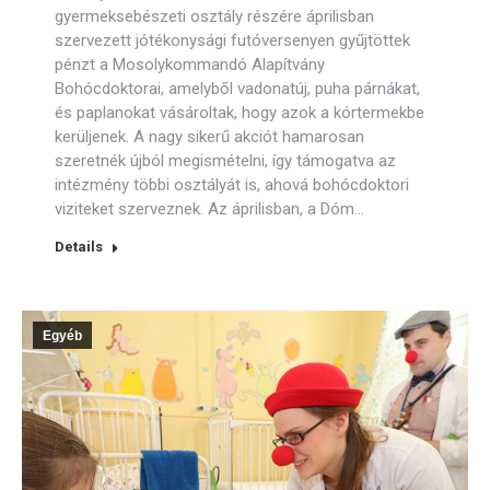
gyermeksebészeti osztály részére áprilisban
szervezett jótékonysági futóversenyen gyűjtöttek
pénzt a Mosolykommandó Alapítvány
Bohócdoktorai, amelyből vadonatúj, puha párnákat,
és paplanokat vásároltak, hogy azok a kórtermekbe
kerüljenek. A nagy sikerű akciót hamarosan
szeretnék újból megismételni, így támogatva az
intézmény többi osztályát is, ahová bohócdoktori
viziteket szerveznek. Az áprilisban, a Dóm…
Details
Egyéb