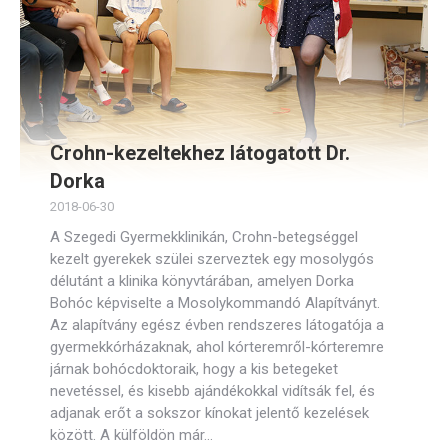
Crohn-kezeltekhez látogatott Dr.
Dorka
2018-06-30
A Szegedi Gyermekklinikán, Crohn-betegséggel
kezelt gyerekek szülei szerveztek egy mosolygós
délutánt a klinika könyvtárában, amelyen Dorka
Bohóc képviselte a Mosolykommandó Alapítványt.
Az alapítvány egész évben rendszeres látogatója a
gyermekkórházaknak, ahol kórteremről-kórteremre
járnak bohócdoktoraik, hogy a kis betegeket
nevetéssel, és kisebb ajándékokkal vidítsák fel, és
adjanak erőt a sokszor kínokat jelentő kezelések
között. A külföldön már…