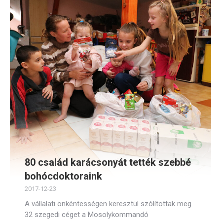
80 család karácsonyát tették szebbé
bohócdoktoraink
2017-12-23
A vállalati önkéntességen keresztül szólítottak meg
32 szegedi céget a Mosolykommandó