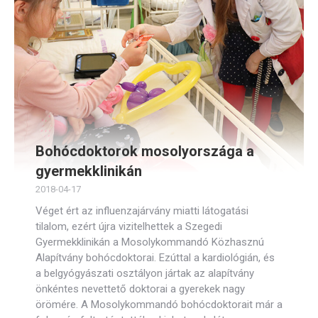
Bohócdoktorok mosolyországa a
gyermekklinikán
2018-04-17
Véget ért az influenzajárvány miatti látogatási
tilalom, ezért újra vizitelhettek a Szegedi
Gyermekklinikán a Mosolykommandó Közhasznú
Alapítvány bohócdoktorai. Ezúttal a kardiológián, és
a belgyógyászati osztályon jártak az alapítvány
önkéntes nevettető doktorai a gyerekek nagy
örömére. A Mosolykommandó bohócdoktorait már a