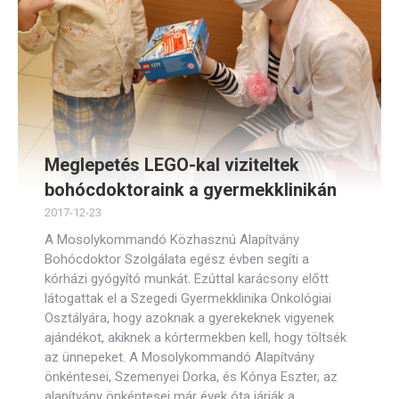
Meglepetés LEGO-kal viziteltek
bohócdoktoraink a gyermekklinikán
2017-12-23
A Mosolykommandó Közhasznú Alapítvány
Bohócdoktor Szolgálata egész évben segíti a
kórházi gyógyító munkát. Ezúttal karácsony előtt
látogattak el a Szegedi Gyermekklinika Onkológiai
Osztályára, hogy azoknak a gyerekeknek vigyenek
ajándékot, akiknek a kórtermekben kell, hogy töltsék
az ünnepeket. A Mosolykommandó Alapítvány
önkéntesei, Szemenyei Dorka, és Kónya Eszter, az
alapítvány önkéntesei már évek óta járják a