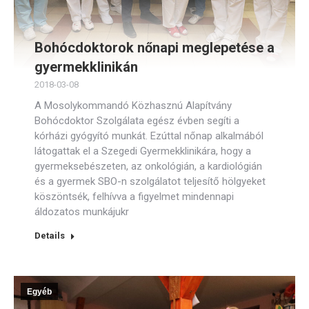
Bohócdoktorok nőnapi meglepetése a
gyermekklinikán
2018-03-08
A Mosolykommandó Közhasznú Alapítvány
Bohócdoktor Szolgálata egész évben segíti a
kórházi gyógyító munkát. Ezúttal nőnap alkalmából
látogattak el a Szegedi Gyermekklinikára, hogy a
gyermeksebészeten, az onkológián, a kardiológián
és a gyermek SBO-n szolgálatot teljesítő hölgyeket
köszöntsék, felhívva a figyelmet mindennapi
áldozatos munkájukr
Details
Egyéb