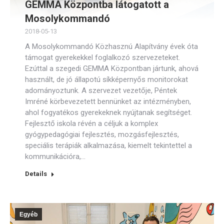
GEMMA Központba látogatott a
Mosolykommandó
2018-05-13
A Mosolykommandó Közhasznú Alapítvány évek óta
támogat gyerekekkel foglalkozó szervezeteket.
Ezúttal a szegedi GEMMA Központban jártunk, ahová
használt, de jó állapotú síkképernyős monitorokat
adományoztunk. A szervezet vezetője, Péntek
Imréné körbevezetett bennünket az intézményben,
ahol fogyatékos gyerekeknek nyújtanak segítséget.
Fejlesztő iskola révén a céljuk a komplex
gyógypedagógiai fejlesztés, mozgásfejlesztés,
speciális terápiák alkalmazása, kiemelt tekintettel a
kommunikációra,…
Details
Egyéb