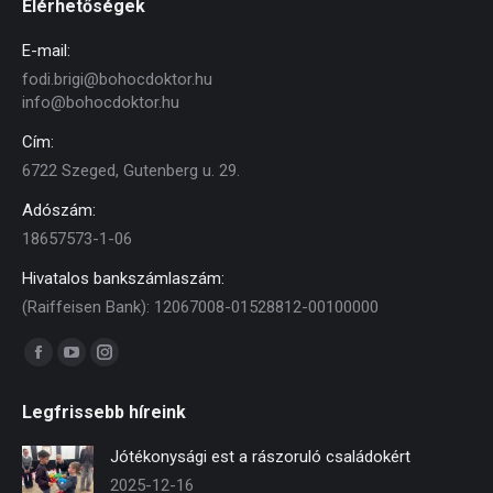
Elérhetőségek
E-mail:
fodi.brigi@bohocdoktor.hu
info@bohocdoktor.hu
Cím:
6722 Szeged, Gutenberg u. 29.
Adószám:
18657573-1-06
Hivatalos bankszámlaszám:
(Raiffeisen Bank): 12067008-01528812-00100000
Find us on:
Facebook
YouTube
Instagram
page
page
page
Legfrissebb híreink
opens
opens
opens
in
in
in
Jótékonysági est a rászoruló családokért
new
new
new
2025-12-16