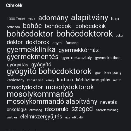
Címkék
alapítvány
adomány
baja
1000 Forint
2021
bohóc
bohócdoki
bohócdokik
bethesda
bohócdoktorok
bohócdoktor
dokor
doktorok
doktor
egymi
farsang
gyermekklinika
gyermekkórház
gyermekmentés
gyermekosztály
gyermekotthon
gyógyító
gyógyítás
gyógyító bohócdoktorok
kampány
igazi
kórházi
kórháztámogatás
karácsony
kecskemét
károly
metro
mosolydoktorok
mosolydoktor
mosolykommandó
mosolykommandó alapítvány
nevetés
szeged
rászoruló
onkológia
orvosság
szeretetcsomag
élelmiszergyűjtés
waltner
üzenetküldő