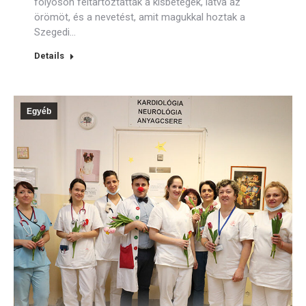
folyosón feltartóztatták a kisbetegek, látva az
örömöt, és a nevetést, amit magukkal hoztak a
Szegedi…
Details
Egyéb