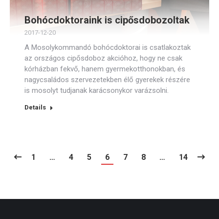
Bohócdoktoraink is cipősdobozoltak
2017-12-20
A Mosolykommandó bohócdoktorai is csatlakoztak
az országos cipősdoboz akcióhoz, hogy ne csak
kórházban fekvő, hanem gyermekotthonokban, és
nagycsaládos szervezetekben élő gyerekek részére
is mosolyt tudjanak karácsonykor varázsolni.
Details
1
…
4
5
6
7
8
…
14