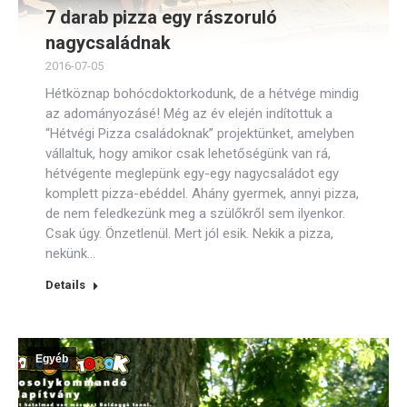
7 darab pizza egy rászoruló
nagycsaládnak
2016-07-05
Hétköznap bohócdoktorkodunk, de a hétvége mindig
az adományozásé! Még az év elején indítottuk a
“Hétvégi Pizza családoknak” projektünket, amelyben
vállaltuk, hogy amikor csak lehetőségünk van rá,
hétvégente meglepünk egy-egy nagycsaládot egy
komplett pizza-ebéddel. Ahány gyermek, annyi pizza,
de nem feledkezünk meg a szülőkről sem ilyenkor.
Csak úgy. Önzetlenül. Mert jól esik. Nekik a pizza,
nekünk…
Details
Egyéb