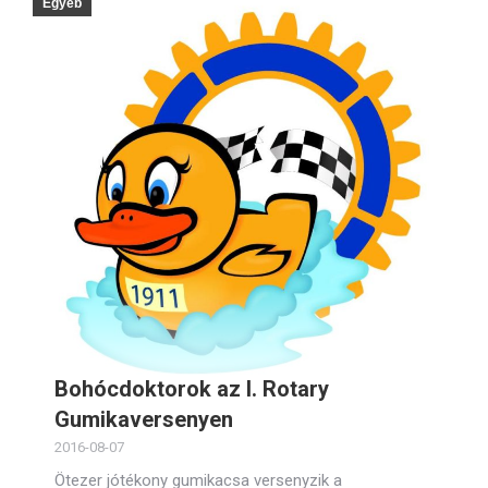
Egyéb
Bohócdoktorok az I. Rotary
Gumikaversenyen
2016-08-07
Ötezer jótékony gumikacsa versenyzik a