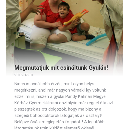
Megmutatjuk mit csináltunk Gyulán!
2016-07-18
Nincs is annál jobb érzés, mint olyan helyre
megérkezni, ahol már nagyon várnak! Így voltunk
ezzel mi is, hiszen a gyulai Pándy Kálmán Megyei
Kórház Gyermekklinikai osztályán már reggel óta azt
pisszegték az ott dolgozók, hogy ma bizony a
szegedi bohócdoktorok látogatják az osztályt!
Belépve óriási meglepetés fogadott! A legutóbbi
látogatásunk után küldött elismerő oklevél,…