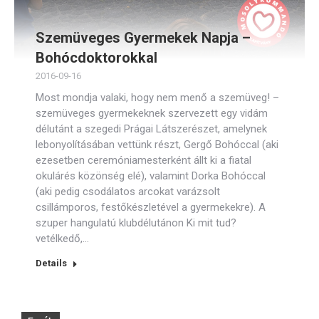
Szemüveges Gyermekek Napja –
Bohócdoktorokkal
2016-09-16
Most mondja valaki, hogy nem menő a szemüveg! –
szemüveges gyermekeknek szervezett egy vidám
délutánt a szegedi Prágai Látszerészet, amelynek
lebonyolításában vettünk részt, Gergő Bohóccal (aki
ezesetben ceremóniamesterként állt ki a fiatal
okulárés közönség elé), valamint Dorka Bohóccal
(aki pedig csodálatos arcokat varázsolt
csillámporos, festőkészletével a gyermekekre). A
szuper hangulatú klubdélutánon Ki mit tud?
vetélkedő,…
Details