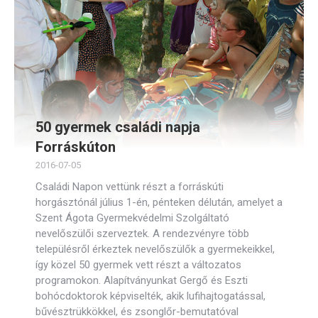
50 gyermek családi napja
Forráskúton
2016-07-05
Családi Napon vettünk részt a forráskúti
horgásztónál július 1-én, pénteken délután, amelyet a
Szent Ágota Gyermekvédelmi Szolgáltató
nevelőszülői szerveztek. A rendezvényre több
településről érkeztek nevelőszülők a gyermekeikkel,
így közel 50 gyermek vett részt a változatos
programokon. Alapítványunkat Gergő és Eszti
bohócdoktorok képviselték, akik lufihajtogatással,
bűvésztrükkökkel, és zsonglőr-bemutatóval