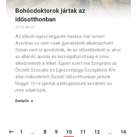
Bohócdoktorok jártak az
idősotthonban
2016-06-22
Az jókedv egészségjavító hatása már ismert.
Azonban ez nem csak gyerekeknél alkalmazható.
Sokan nem is gondolnák, de az idősebbeknél is, ahol
az állandó ápolás és kiszolgáltatottság érzése
elkedvteleníti a lelket. Éppen ezért ma Szegeden az
Őszidő Szociális és Egészségügyi Szolgáltató Kht
által működtetett Őszidő Idősotthonban jártunk.
Reggel 10-re ígértük a látogatásunk kezdetét, és
mire odaértünk…
Details
1
…
8
9
10
11
12
…
14