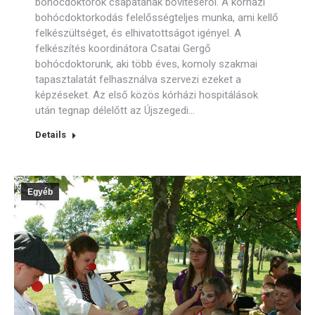
bohócdoktorok csapatának bővítéséről. A kórházi
bohócdoktorkodás felelősségteljes munka, ami kellő
felkészültséget, és elhivatottságot igényel. A
felkészítés koordinátora Csatai Gergő
bohócdoktorunk, aki több éves, komoly szakmai
tapasztalatát felhasználva szervezi ezeket a
képzéseket. Az első közös kórházi hospitálások
után tegnap délelőtt az Újszegedi…
Details
Egyéb