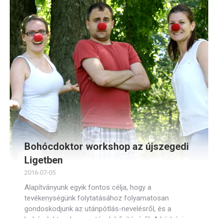
Bohócdoktor workshop az újszegedi
Ligetben
2016-07-05
Alapítványunk egyik fontos célja, hogy a
tevékenységünk folytatásához folyamatosan
gondoskodjunk az utánpótlás-nevelésről, és a