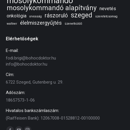
mosolykommandó
mosolykommandó alapítvány
nevetés
szeged
rászoruló
onkológia
orvosság
szeretetcsomag
élelmiszergyűjtés
waltner
üzenetküldő
Elérhetőségek
E-mail:
fodi.brigi@bohocdoktor.hu
info@bohocdoktor.hu
Cím:
6722 Szeged, Gutenberg u. 29.
Adószám:
18657573-1-06
Hivatalos bankszámlaszám:
(Raiffeisen Bank): 12067008-01528812-00100000
Find us on: