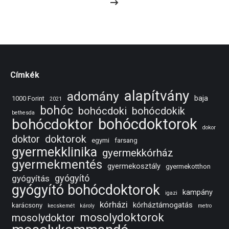
Címkék
alapítvány
adomány
baja
1000 Forint
2021
bohóc
bohócdoki
bohócdokik
bethesda
bohócdoktorok
bohócdoktor
dokor
doktorok
doktor
egymi
farsang
gyermekklinika
gyermekkórház
gyermekmentés
gyermekosztály
gyermekotthon
gyógyító
gyógyítás
gyógyító bohócdoktorok
kampány
igazi
kórházi
kórháztámogatás
karácsony
kecskemét
károly
metro
mosolydoktorok
mosolydoktor