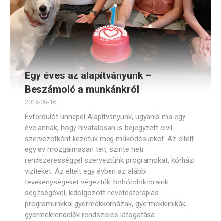
Egy éves az alapítványunk –
Beszámoló a munkánkról
2016-09-16
Évfordulót ünnepel Alapítványunk, ugyanis ma egy
éve annak, hogy hivatalosan is bejegyzett civil
szervezetként kezdtük meg működésünket. Az eltelt
egy év mozgalmasan telt, szinte heti
rendszerességgel szerveztünk programokat, kórházi
viziteket. Az eltelt egy évben az alábbi
tevékenységeket végeztük: bohócdoktoraink
segítségével, kidolgozott nevetésterápiás
programunkkal gyermekkórházak, gyermekklinikák,
gyermekrendelők rendszeres látogatása