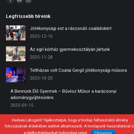
Facebook
YouTube
Instagram
page
page
page
Legfrissebb híreink
opens
opens
opens
in
in
in
Jótékonysági est a rászoruló családokért
new
new
new
2025-12-16
window
window
window
Az egri kórház gyermekosztályán jártunk
2025-11-28
Teltházas volt Csatai Gergő jótékonysági műsora
2025-10-20
A Bennünk Élő Gyermek – Bűvész Műsor a karácsonyi
adománygyűjtésünkre.
2025-09-15
Kedves Látogató! Tájékoztatjuk, hogy a honlap felhasználói élmény
fokozásának érdekében sütiket alkalmazunk. A honlapunk használatával ö
© 2021 - Mosolykommandó Közhasznú Alapítvány
a tájékoztatásunkat tudomásul veszi.
Elfogadom