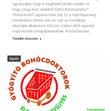
úgy kezdjük, hogy a megfelelő kérdés inkább az,
hogy „Hogy lesz valakiből IGAZI Bohócdoktor?”
“Bohóckodni” ugyanis bárki tud. Ez a fajta képesség
mindenkiben benne van, és már az óvodában
elkezdjük alkalmazni. Először a tükör előtt egyedül,
majd később a kispajtásainknak. A bohóckodás…
Tovább olvasom
Egyéb