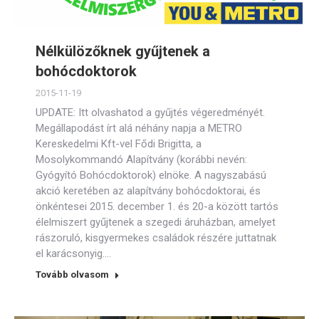
Nélkülözőknek gyűjtenek a
bohócdoktorok
2015-11-19
UPDATE: Itt olvashatod a gyűjtés végeredményét.
Megállapodást írt alá néhány napja a METRO
Kereskedelmi Kft-vel Fődi Brigitta, a
Mosolykommandó Alapítvány (korábbi nevén:
Gyógyító Bohócdoktorok) elnöke. A nagyszabású
akció keretében az alapítvány bohócdoktorai, és
önkéntesei 2015. december 1. és 20-a között tartós
élelmiszert gyűjtenek a szegedi áruházban, amelyet
rászoruló, kisgyermekes családok részére juttatnak
el karácsonyig.…
Tovább olvasom