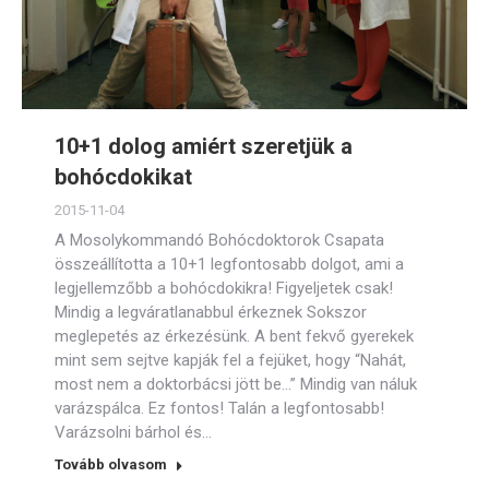
10+1 dolog amiért szeretjük a
bohócdokikat
2015-11-04
A Mosolykommandó Bohócdoktorok Csapata
összeállította a 10+1 legfontosabb dolgot, ami a
legjellemzőbb a bohócdokikra! Figyeljetek csak!
Mindig a legváratlanabbul érkeznek Sokszor
meglepetés az érkezésünk. A bent fekvő gyerekek
mint sem sejtve kapják fel a fejüket, hogy “Nahát,
most nem a doktorbácsi jött be…” Mindig van náluk
varázspálca. Ez fontos! Talán a legfontosabb!
Varázsolni bárhol és…
Tovább olvasom