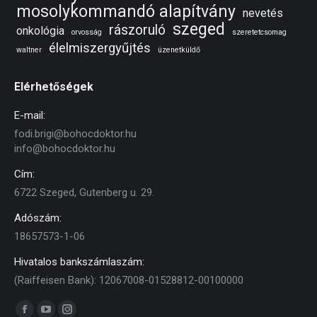
mosolykommandó alapítvány
nevetés
szeged
rászoruló
onkológia
orvosság
szeretetcsomag
élelmiszergyűjtés
waltner
üzenetküldő
Elérhetőségek
E-mail:
fodi.brigi@bohocdoktor.hu
info@bohocdoktor.hu
Cím:
6722 Szeged, Gutenberg u. 29.
Adószám:
18657573-1-06
Hivatalos bankszámlaszám:
(Raiffeisen Bank): 12067008-01528812-00100000
Find us on: