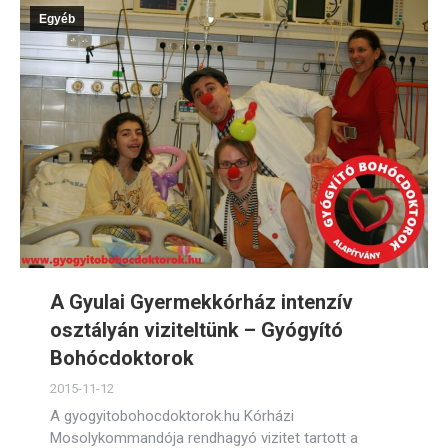
Egyéb
A Gyulai Gyermekkórház intenzív
osztályán viziteltünk – Gyógyító
Bohócdoktorok
2015-11-12
A gyogyitobohocdoktorok.hu Kórházi
Mosolykommandója rendhagyó vizitet tartott a