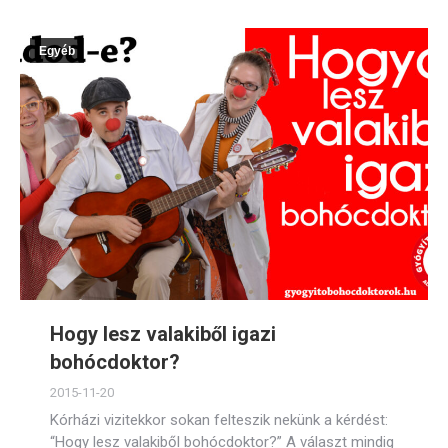
Egyéb
Hogy lesz valakiből igazi
bohócdoktor?
2015-11-20
Kórházi vizitekkor sokan felteszik nekünk a kérdést:
“Hogy lesz valakiből bohócdoktor?” A választ mindig