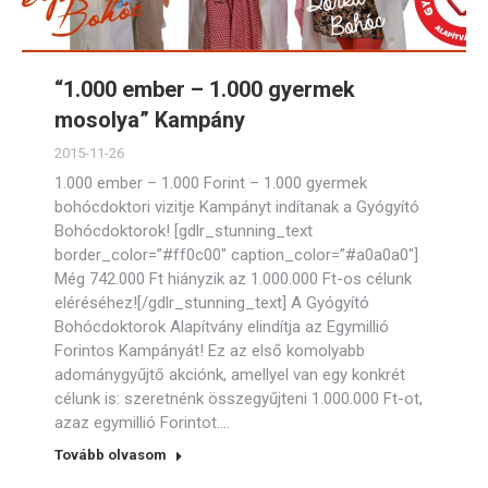
“1.000 ember – 1.000 gyermek
mosolya” Kampány
2015-11-26
1.000 ember – 1.000 Forint – 1.000 gyermek
bohócdoktori vizitje Kampányt indítanak a Gyógyító
Bohócdoktorok! [gdlr_stunning_text
border_color=”#ff0c00″ caption_color=”#a0a0a0″]
Még 742.000 Ft hiányzik az 1.000.000 Ft-os célunk
eléréséhez![/gdlr_stunning_text] A Gyógyító
Bohócdoktorok Alapítvány elindítja az Egymillió
Forintos Kampányát! Ez az első komolyabb
adománygyűjtő akciónk, amellyel van egy konkrét
célunk is: szeretnénk összegyűjteni 1.000.000 Ft-ot,
azaz egymillió Forintot.…
Tovább olvasom