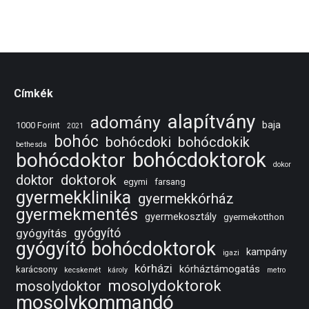
Címkék
alapítvány
adomány
baja
1000 Forint
2021
bohóc
bohócdoki
bohócdokik
bethesda
bohócdoktorok
bohócdoktor
dokor
doktorok
doktor
egymi
farsang
gyermekklinika
gyermekkórház
gyermekmentés
gyermekosztály
gyermekotthon
gyógyító
gyógyítás
gyógyító bohócdoktorok
kampány
igazi
kórházi
kórháztámogatás
karácsony
kecskemét
károly
metro
mosolydoktorok
mosolydoktor
mosolykommandó