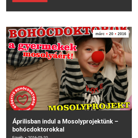
márc
20
2016
Áprilisban indul a Mosolyprojektünk –
bohócdoktorokkal
Egyéb
2016-03-20