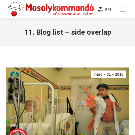
0
Ft
11. Blog list – side overlap
márc
31
2016