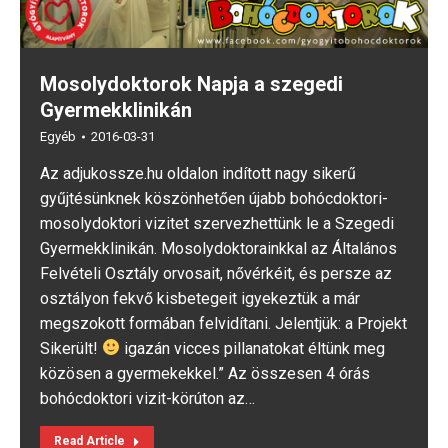
Mosolydoktorok Napja a szegedi
Gyermekklinikán
Egyéb
2016-03-31
Az adjukossze.hu oldalon indított nagy sikerű
gyűjtésünknek köszönhetően újabb bohócdoktori-
mosolydoktori vizitet szervezhettünk le a Szegedi
Gyermekklinikán. Mosolydoktorainkkal az Általános
Felvételi Osztály orvosait, nővérkéit, és persze az
osztályon fekvő kisbetegeit igyekeztük a már
megszokott formában felvidítani. Jelentjük: a Projekt
Sikerült!
igazán vicces pillanatokat éltünk meg
közösen a gyermekekkel.” Az összesen 4 órás
bohócdoktori vizit-körúton az…
Read Article