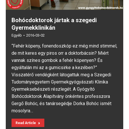
Bohócdoktorok jártak a szegedi
Gyermekklinikán
Egyéb
2016-03-02
“Fehér köpeny, fonendoszkóp ez még mind stimmel,
de mit keres egy piros orr a doktorbácsin? Miért
vannak színes gombok a fehér köpenyen? És
egyáltalán mi az a gumicsirke a kezében?”
Visszatérő vendégként látogattuk meg a Szegedi
Tudományegyetem Gyermekgyógyászati Klinika
Gyermeksebészeti részlegét. A Gyógyító
Bohócdoktorok Alapítvány önkéntes professzora
Gergő Bohóc, és tanársegédje Dorka Bohóc ismét
mosolyra…
Read Article