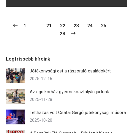
1
…
21
22
23
24
25
…
28
Legfrissebb híreink
Jótékonysági est a rászoruló családokért
2025-12-16
Az egri kórház gyermekosztályán jártunk
2025-11-28
Teltházas volt Csatai Gergő jótékonysági műsora
2025-10-20