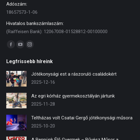
Adószám:
18657573-1-06
Hivatalos bankszámlaszám:
(Raiffeisen Bank): 12067008-01528812-00100000
Find us on:
Facebook
YouTube
Instagram
page
page
page
Legfrissebb híreink
opens
opens
opens
in
in
in
Jótékonysági est a rászoruló családokért
new
new
new
2025-12-16
window
window
window
Az egri kórház gyermekosztályán jártunk
2025-11-28
Teltházas volt Csatai Gergő jótékonysági műsora
2025-10-20
A Bennünk Élő Gyermek – Bűvész Műsor a