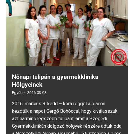
Nőnapi tulipán a gyermekklinika
Hölgyeinek
Egyéb
2016-03-08
2016. március 8. kedd – kora reggel a piacon
kezdtük a napot Gergő Bohóccal, hogy kiválasszuk
azt harminc legszebb tulipánt, amit a Szegedi
Gyermekklinikán dolgozó hölgyek részére adtuk oda
a Nemzetközi Nőnap alkalmából. Stílszerűen a piros