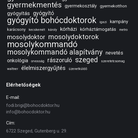
gyermekmentés
gyermekosztály
gyermekotthon
gyógyító
gyógyítás
gyógyító bohócdoktorok
kampány
igazi
kórházi
kórháztámogatás
karácsony
kecskemét
károly
metro
mosolydoktorok
mosolydoktor
mosolykommandó
mosolykommandó alapítvány
nevetés
szeged
rászoruló
onkológia
orvosság
szeretetcsomag
élelmiszergyűjtés
waltner
üzenetküldő
Elérhetőségek
E-mail:
fodi.brigi@bohocdoktor.hu
info@bohocdoktor.hu
Cím:
6722 Szeged, Gutenberg u. 29.