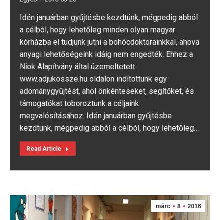
Idén januárban gyűjtésbe kezdtünk, mégpedig abból
a célból, hogy lehetőleg minden olyan magyar
kórházba el tudjunk jutni a bohócdoktorainkkal, ahova
anyagi lehetőségeink idáig nem engedték. Ehhez a
Niok Alapítvány által üzemeltetett
www.adjukossze.hu oldalon indítottunk egy
adománygyűjtést, ahol önkénteseket, segítőket, és
támogatókat toboroztunk a céljaink
megvalósításához. Idén januárban gyűjtésbe
kezdtünk, mégpedig abból a célból, hogy lehetőleg…
Read Article
márc
8
2016