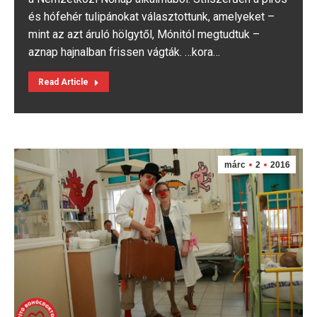
és hófehér tulipánokat választottunk, amelyeket –
mint az azt áruló hölgytől, Mónitól megtudtuk –
aznap hajnalban frissen vágták. …kora…
Read Article
márc
2
2016