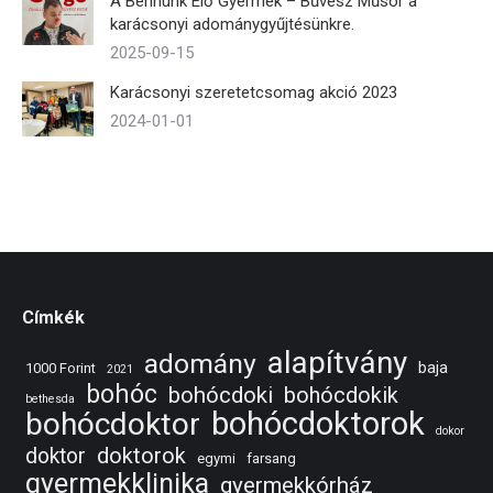
A Bennünk Élő Gyermek – Bűvész Műsor a
karácsonyi adománygyűjtésünkre.
2025-09-15
Karácsonyi szeretetcsomag akció 2023
2024-01-01
Címkék
alapítvány
adomány
baja
1000 Forint
2021
bohóc
bohócdoki
bohócdokik
bethesda
bohócdoktorok
bohócdoktor
dokor
doktorok
doktor
egymi
farsang
gyermekklinika
gyermekkórház