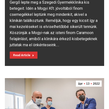
Gergő lepte meg a Szegedi Gyermekklinika kis
betegeit. Idén a Mogyi Kft. jóvoltából finom
csemegékkel leptünk meg mindenkit, akivel a
klinikán találkoztunk. Reméljük, hogy egy kicsit így a
mai kezeléseket is elviselhetőbbé sikerült tennünk.
Köszönjük a Mogyi-nak az isteni finom Caramoon
felajánlást, amiből a klinikára érkező kisbetegeknek
juttatak ma el önkénteseink.…
Read Article
ápr
13
2022