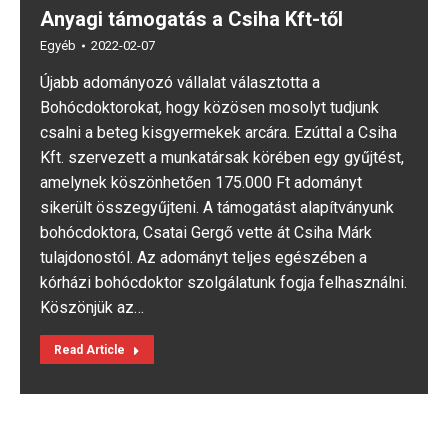
Anyagi támogatás a Csiha Kft-től
Egyéb
2022-02-07
Újabb adományozó vállalat választotta a
Bohócdoktorokat, hogy közösen mosolyt tudjunk
csalni a beteg kisgyermekek arcára. Ezúttal a Csiha
Kft. szervezett a munkatársak körében egy gyűjtést,
amelynek köszönhetően 175.000 Ft adományt
sikerült összegyűjteni. A támogatást alapítványunk
bohócdoktora, Csatai Gergő vette át Csiha Márk
tulajdonostól. Az adományt teljes egészében a
kórházi bohócdoktor szolgálatunk fogja felhasználni.
Köszönjük az…
Read Article