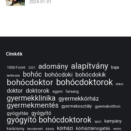
2024-01-01
Címkék
alapítvány
adomány
baja
1000 Forint
2021
bohóc
bohócdoki
bohócdokik
bethesda
bohócdoktorok
bohócdoktor
dokor
doktorok
doktor
egymi
farsang
gyermekklinika
gyermekkórház
gyermekmentés
gyermekosztály
gyermekotthon
gyógyító
gyógyítás
gyógyító bohócdoktorok
kampány
igazi
kórházi
kórháztámogatás
karácsony
kecskemét
károly
metro