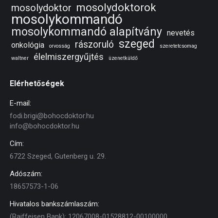
mosolydoktorok
mosolydoktor
mosolykommandó
mosolykommandó alapítvány
nevetés
szeged
rászoruló
onkológia
orvosság
szeretetcsomag
élelmiszergyűjtés
waltner
üzenetküldő
Elérhetőségek
E-mail:
fodi.brigi@bohocdoktor.hu
info@bohocdoktor.hu
Cím:
6722 Szeged, Gutenberg u. 29.
Adószám:
18657573-1-06
Hivatalos bankszámlaszám:
(Raiffeisen Bank): 12067008-01528812-00100000