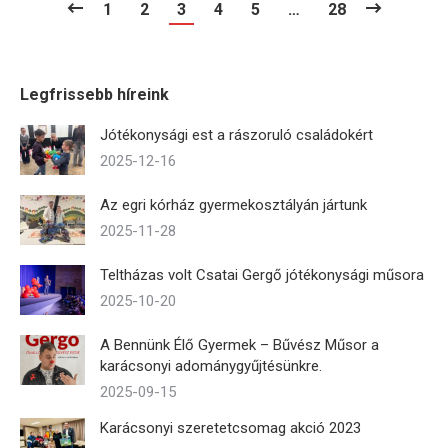
1
2
3
4
5
…
28
Legfrissebb híreink
Jótékonysági est a rászoruló családokért
2025-12-16
Az egri kórház gyermekosztályán jártunk
2025-11-28
Teltházas volt Csatai Gergő jótékonysági műsora
2025-10-20
A Bennünk Élő Gyermek – Bűvész Műsor a
karácsonyi adománygyűjtésünkre.
2025-09-15
Karácsonyi szeretetcsomag akció 2023