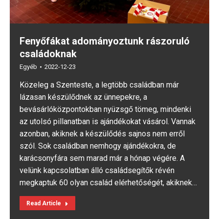
Fenyőfákat adományoztunk rászoruló
családoknak
Egyéb
2022-12-23
Közeleg a Szenteste, a legtöbb családban már
lázasan készülődnek az ünnepekre, a
bevásárlóközpontokban nyüzsgő tömeg, mindenki
az utolsó pillanatban is ajándékokat vásárol. Vannak
azonban, akiknek a készülődés sajnos nem erről
szól. Sok családban nemhogy ajándékokra, de
karácsonyfára sem marad már a hónap végére. A
velünk kapcsolatban álló családsegítők révén
megkaptuk 60 olyan család elérhetőségét, akiknek…
Read Article