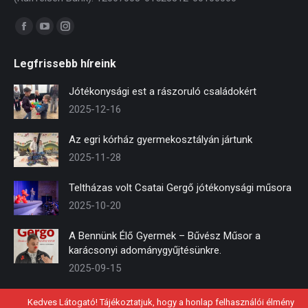
Find us on:
Facebook
YouTube
Instagram
page
page
page
Legfrissebb híreink
opens
opens
opens
in
in
in
Jótékonysági est a rászoruló családokért
new
new
new
2025-12-16
window
window
window
Az egri kórház gyermekosztályán jártunk
2025-11-28
Teltházas volt Csatai Gergő jótékonysági műsora
2025-10-20
A Bennünk Élő Gyermek – Bűvész Műsor a
karácsonyi adománygyűjtésünkre.
2025-09-15
Kedves Látogató! Tájékoztatjuk, hogy a honlap felhasználói élmény