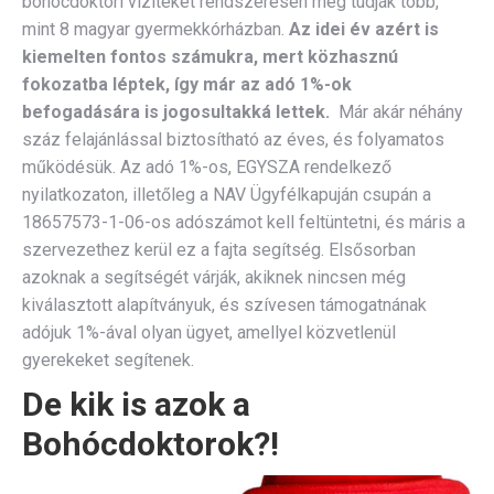
bohócdoktori viziteket rendszeresen meg tudják több,
mint 8 magyar gyermekkórházban.
Az idei év azért is
kiemelten fontos számukra, mert közhasznú
fokozatba léptek, így már az adó 1%-ok
befogadására is jogosultakká lettek.
Már akár néhány
száz felajánlással biztosítható az éves, és folyamatos
működésük. Az adó 1%-os, EGYSZA rendelkező
nyilatkozaton, illetőleg a NAV Ügyfélkapuján csupán a
18657573-1-06-os adószámot kell feltüntetni, és máris a
szervezethez kerül ez a fajta segítség. Elsősorban
azoknak a segítségét várják, akiknek nincsen még
kiválasztott alapítványuk, és szívesen támogatnának
adójuk 1%-ával olyan ügyet, amellyel közvetlenül
gyerekeket segítenek.
De kik is azok a
Bohócdoktorok?!