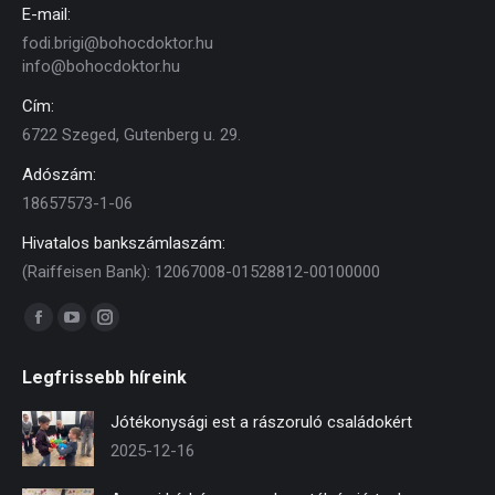
E-mail:
fodi.brigi@bohocdoktor.hu
info@bohocdoktor.hu
Cím:
6722 Szeged, Gutenberg u. 29.
Adószám:
18657573-1-06
Hivatalos bankszámlaszám:
(Raiffeisen Bank): 12067008-01528812-00100000
Find us on:
Facebook
YouTube
Instagram
page
page
page
Legfrissebb híreink
opens
opens
opens
in
in
in
Jótékonysági est a rászoruló családokért
new
new
new
2025-12-16
window
window
window