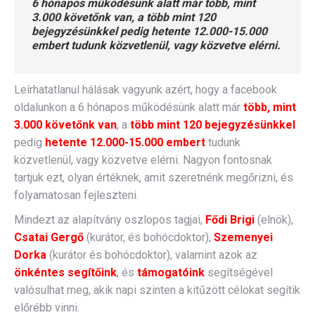
6 hónapos működésünk alatt már több, mint
3.000 követőnk van, a több mint 120
bejegyzésünkkel pedig hetente 12.000-15.000
embert tudunk közvetlenül, vagy közvetve elérni.
Leírhatatlanul hálásak vagyunk azért, hogy a facebook
oldalunkon a 6 hónapos működésünk alatt már
több, mint
3.000 követőnk van
, a
több mint 120 bejegyzésünkkel
pedig
hetente 12.000-15.000 embert
tudunk
közvetlenül, vagy közvetve elérni. Nagyon fontosnak
tartjuk ezt, olyan értéknek, amit szeretnénk megőrizni, és
folyamatosan fejleszteni.
Mindezt az alapítvány oszlopos tagjai,
Fődi Brigi
(elnök),
Csatai Gergő
(kurátor, és bohócdoktor),
Szemenyei
Dorka
(kurátor és bohócdoktor), valamint azok az
önkéntes segítőink
, és
támogatóink
segítségével
valósulhat meg, akik napi szinten a kitűzött célokat segítik
előrébb vinni.