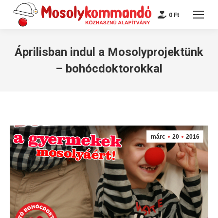
0
Ft
Áprilisban indul a Mosolyprojektünk
– bohócdoktorokkal
márc
20
2016