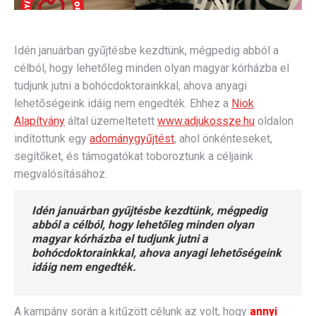
Idén januárban gyűjtésbe kezdtünk, mégpedig abból a
célból, hogy lehetőleg minden olyan magyar kórházba el
tudjunk jutni a bohócdoktorainkkal, ahova anyagi
lehetőségeink idáig nem engedték. Ehhez a
Niok
Alapítvány
által üzemeltetett
www.adjukossze.hu
oldalon
indítottunk egy
adománygyűjtést
, ahol önkénteseket,
segítőket, és támogatókat toboroztunk a céljaink
megvalósításához.
Idén januárban gyűjtésbe kezdtünk, mégpedig
abból a célból, hogy lehetőleg minden olyan
magyar kórházba el tudjunk jutni a
bohócdoktorainkkal, ahova anyagi lehetőségeink
idáig nem engedték.
A kampány során a kitűzött célunk az volt, hogy
annyi