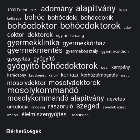
alapítvány
adomány
baja
1000 Forint
2021
bohóc
bohócdoki
bohócdokik
bethesda
bohócdoktorok
bohócdoktor
dokor
doktorok
doktor
egymi
farsang
gyermekklinika
gyermekkórház
gyermekmentés
gyermekosztály
gyermekotthon
gyógyító
gyógyítás
gyógyító bohócdoktorok
kampány
igazi
kórházi
kórháztámogatás
karácsony
kecskemét
károly
metro
mosolydoktorok
mosolydoktor
mosolykommandó
mosolykommandó alapítvány
nevetés
szeged
rászoruló
onkológia
orvosság
szeretetcsomag
élelmiszergyűjtés
waltner
üzenetküldő
Elérhetőségek