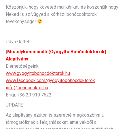
Köszönjük, hogy követed munkánkat, és köszönjük hogy
Neked is szívügyed a kórházi bohócdoktorok
tevékenysége!
Üdvözlettel:
|
Mosolykommandó (Gyógyító Bohócdoktorok)
Alapítvány
|
Elérhetőségeink:
www.gyogyitobohocdoktorok.hu
www.facebook.com/gyogyitobohocdoktorok
info@bohocdoktor.hu
Brigi: +36 20 919 7622
UPDATE:
Az alapítvány ezúton is szeretné megköszönni a
támogatóiknak a felajánlásokat, amelyekből a