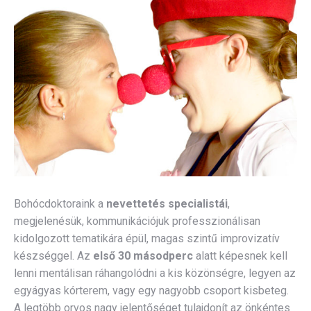
Bohócdoktoraink a
nevettetés specialistái
,
megjelenésük, kommunikációjuk professzionálisan
kidolgozott tematikára épül, magas szintű improvizatív
készséggel. Az
első 30 másodperc
alatt képesnek kell
lenni mentálisan ráhangolódni a kis közönségre, legyen az
egyágyas kórterem, vagy egy nagyobb csoport kisbeteg.
A legtöbb orvos nagy jelentőséget tulajdonít az önkéntes