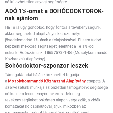
nélkülözhetetlen anyagi segítségre.
ADÓ 1%-omat a BOHÓCDOKTOROK-
nak ajánlom
Ha Te is úgy gondolod, hogy fontos a tevékenységünk,
akkor segítheted alapítványunkat személyi
jövedelemadód 1%-ának a felajánlásával. El sem tudod
képzelni mekkora segítséget jelenthet a Te 1%-od
nekünk! Adószámunk:
18657573-1-06
(Mosolykommandó
Közhasznú Alapítvány)
Bohócdoktor-szponzor leszek
Támogatásodat hálás köszönettel fogadja
a
Mosolykommandó Közhasznú Alapítvány
csapata. A
szervezetünk munkája az önzetlen támogatóink segítsége
nélkül nem lenne ennyire sikeres. Jelenleg
tevékenységünket önkéntes alapon végezzük, a vidéki
kórházakat kölcsönautóval járjuk, miközben az
üzemanyagköltséget támogatóink segítségével