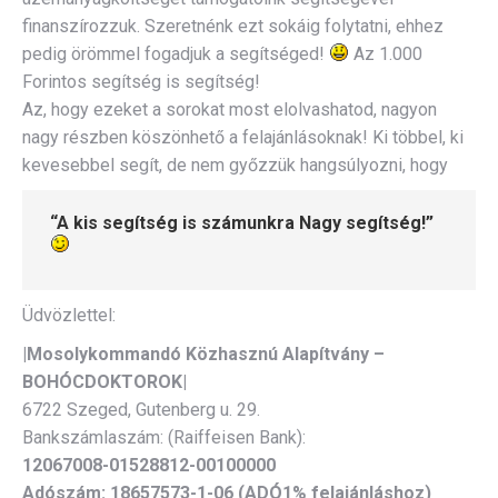
finanszírozzuk. Szeretnénk ezt sokáig folytatni, ehhez
pedig örömmel fogadjuk a segítséged!
Az 1.000
Forintos segítség is segítség!
Az, hogy ezeket a sorokat most elolvashatod, nagyon
nagy részben köszönhető a felajánlásoknak! Ki többel, ki
kevesebbel segít, de nem győzzük hangsúlyozni, hogy
“
A kis segítség is számunkra Nagy segítség!”
Üdvözlettel:
|Mosolykommandó Közhasznú Alapítvány –
BOHÓCDOKTOROK|
6722 Szeged, Gutenberg u. 29.
Bankszámlaszám: (Raiffeisen Bank):
12067008-01528812-00100000
Adószám:
18657573-1-06 (ADÓ1% felajánláshoz)