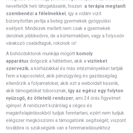
nevettetők heti látogatásaink, hiszen
a terápia megtanít
szembenézi a félelmekkel
, így a vidám vizit
bizonyítottan javítja a beteg gyermekek gyógyulási
esélyeit. Mindezek mellett nem csak a gyermekek
derülnek jobbkedvre, de a kórtermekben, vagy a folyosón
várakozó családtagok, rokonok is!
A bohócdoktorok munkája mögött
komoly
apparátus
dolgozik a háttérben, akik a
viziteket
szervezik
, a kórházakkal és más intézményekkel tartják
fenn a kapcsolatot, akik pénzügyileg és gazdaságilag
ellenőrzik a folyamatokat, akik ezt a weboldalt kezelik,
akik támogatókat toboroznak,
így az egész egy folyton
nyüzsgő, és ötletelő rendszer
, ami 24 órás figyelmet
igényel. A rendszert kizárólag a céges és
magánfelajánlásokból tudjuk fenntartani, ezért nem tudjuk
elégszer megköszönni a támogatóink segítségét, viszont
továbbra is szükségünk van a fennmaradásunkhoz