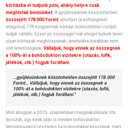
kórházba el tudjunk jutni, ahány helyre csak
meghívtak bennünket
. A gyűjtésünknek köszönhetően
összejött 178.000 Forint
, amellyel (a költségeket
átlagolva) 178 kisgyermek kórházi bohócdoktori vizitjét
tudjuk vállalni. Ezzel az összeggel már eleget tudunk tenni
olyan kórházak meghívásainak, amelyekre korábban nem
volt lehetőségünk.
Vállaljuk, hogy ennek az összegnek
a 100%-át a bohócdoktori vizitekre (utazás, lufik,
játékok, stb.) fogjuk fordítani.
…gyűjtésünknek köszönhetően összejött 178.000
Forint… Vállaljuk, hogy ennek az összegnek a
100%-át a bohócdoktori vizitekre (utazás, lufik,
játékok, stb.) fogjuk fordítani.”
Mint ahogyan a 2015. szeptemberi megalakulásunk óta
tesszük, úgy ezek után is minden bohócdoktori
látogatásunkról részletes beszámolókkal készülünk, mert