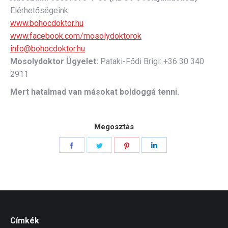
Elérhetőségeink:
www.bohocdoktor.hu
www.facebook.com/mosolydoktorok
info@bohocdoktor.hu
Mosolydoktor Ügyelet:
Pataki-Fődi Brigi: +36 30 340
2911
Mert hatalmad van másokat boldoggá tenni.
Megosztás
Share
Share
Share
Share
on
on
on
on
Facebook
Twitter
Pinterest
LinkedIn
Címkék