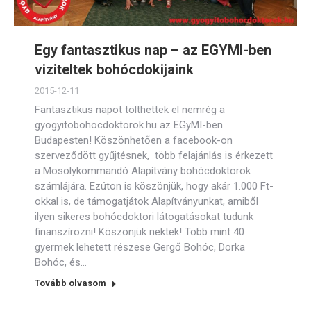
Egy fantasztikus nap – az EGYMI-ben
viziteltek bohócdokijaink
2015-12-11
Fantasztikus napot tölthettek el nemrég a
gyogyitobohocdoktorok.hu az EGyMI-ben
Budapesten! Köszönhetően a facebook-on
szerveződött gyűjtésnek, több felajánlás is érkezett
a Mosolykommandó Alapítvány bohócdoktorok
számlájára. Ezúton is köszönjük, hogy akár 1.000 Ft-
okkal is, de támogatjátok Alapítványunkat, amiből
ilyen sikeres bohócdoktori látogatásokat tudunk
finanszírozni! Köszönjük nektek! Több mint 40
gyermek lehetett részese Gergő Bohóc, Dorka
Bohóc, és…
Tovább olvasom