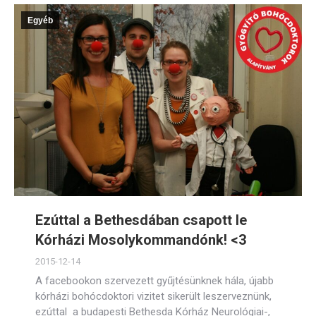
Egyéb
Ezúttal a Bethesdában csapott le
Kórházi Mosolykommandónk! <3
2015-12-14
A facebookon szervezett gyűjtésünknek hála, újabb
kórházi bohócdoktori vizitet sikerült leszerveznünk,
ezúttal a budapesti Bethesda Kórház Neurológiai-,