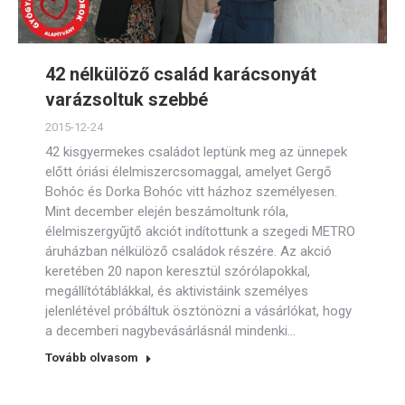
42 nélkülöző család karácsonyát
varázsoltuk szebbé
2015-12-24
42 kisgyermekes családot leptünk meg az ünnepek
előtt óriási élelmiszercsomaggal, amelyet Gergő
Bohóc és Dorka Bohóc vitt házhoz személyesen.
Mint december elején beszámoltunk róla,
élelmiszergyűjtő akciót indítottunk a szegedi METRO
áruházban nélkülöző családok részére. Az akció
keretében 20 napon keresztül szórólapokkal,
megállítótáblákkal, és aktivistáink személyes
jelenlétével próbáltuk ösztönözni a vásárlókat, hogy
a decemberi nagybevásárlásnál mindenki…
Tovább olvasom