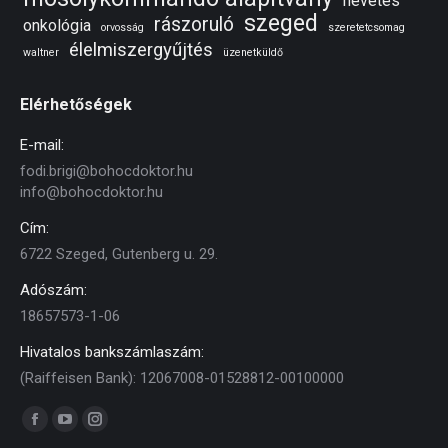
nevetés
szeged
rászoruló
onkológia
orvosság
szeretetcsomag
élelmiszergyűjtés
waltner
üzenetküldő
Elérhetőségek
E-mail:
fodi.brigi@bohocdoktor.hu
info@bohocdoktor.hu
Cím:
6722 Szeged, Gutenberg u. 29.
Adószám:
18657573-1-06
Hivatalos bankszámlaszám:
(Raiffeisen Bank): 12067008-01528812-00100000
Find us on:
Facebook
YouTube
Instagram