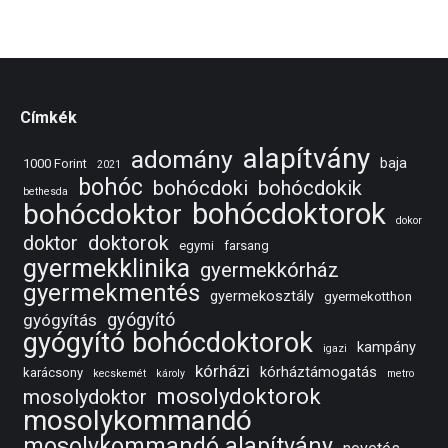
Címkék
alapítvány
adomány
baja
1000 Forint
2021
bohóc
bohócdoki
bohócdokik
bethesda
bohócdoktorok
bohócdoktor
dokor
doktorok
doktor
egymi
farsang
gyermekklinika
gyermekkórház
gyermekmentés
gyermekosztály
gyermekotthon
gyógyító
gyógyítás
gyógyító bohócdoktorok
kampány
igazi
kórházi
kórháztámogatás
karácsony
kecskemét
károly
metro
mosolydoktorok
mosolydoktor
mosolykommandó
mosolykommandó alapítvány