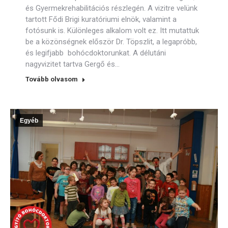
és Gyermekrehabilitációs részlegén. A vizitre velünk
tartott Fődi Brigi kuratóriumi elnök, valamint a
fotósunk is. Különleges alkalom volt ez. Itt mutattuk
be a közönségnek először Dr. Töpszlit, a legapróbb,
és legifjabb bohócdoktorunkat. A délutáni
nagyvizitet tartva Gergő és…
Tovább olvasom
Egyéb