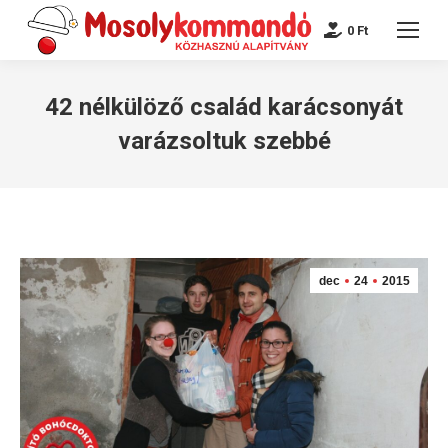
0
Ft
42 nélkülöző család karácsonyát
varázsoltuk szebbé
dec
24
2015