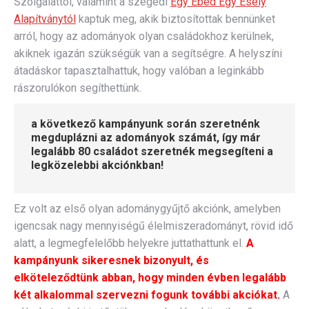
Szolgálattól, valamint a szegedi
Egy Ebéd Egy Esély
Alapítványtól
kaptuk meg, akik biztosítottak bennünket
arról, hogy az adományok olyan családokhoz kerülnek,
akiknek igazán szükségük van a segítségre. A helyszíni
átadáskor tapasztalhattuk, hogy valóban a leginkább
rászorulókon segíthettünk.
a következő kampányunk során szeretnénk
megduplázni az adományok számát, így már
legalább 80 családot szeretnék megsegíteni a
legközelebbi akciónkban!
Ez volt az első olyan adománygyűjtő akciónk, amelyben
igencsak nagy mennyiségű élelmiszeradományt, rövid idő
alatt, a legmegfelelőbb helyekre juttathattunk el.
A
kampányunk sikeresnek bizonyult, és
elköteleződtünk abban, hogy minden évben legalább
két alkalommal szervezni fogunk további akciókat.
A