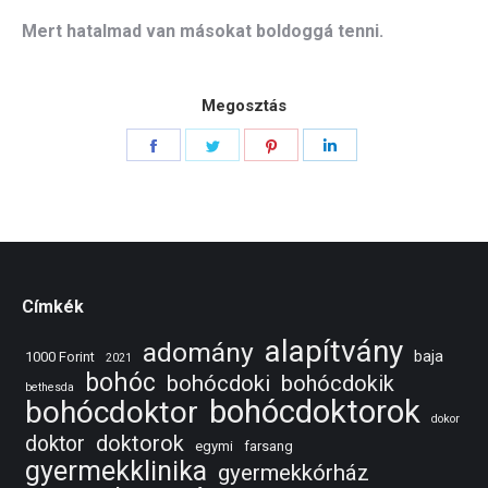
Mert hatalmad van másokat boldoggá tenni.
Megosztás
Share
Share
Share
Share
on
on
on
on
Facebook
Twitter
Pinterest
LinkedIn
Címkék
alapítvány
adomány
baja
1000 Forint
2021
bohóc
bohócdoki
bohócdokik
bethesda
bohócdoktorok
bohócdoktor
dokor
doktorok
doktor
egymi
farsang
gyermekklinika
gyermekkórház