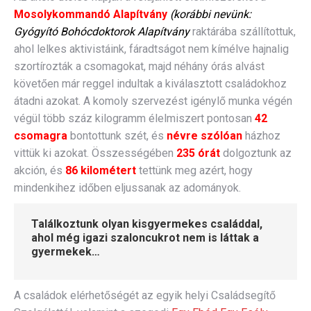
Mosolykommandó Alapítvány
(korábbi nevünk:
Gyógyító Bohócdoktorok Alapítvány
raktárába szállítottuk,
ahol lelkes aktivistáink, fáradtságot nem kímélve hajnalig
szortírozták a csomagokat, majd néhány órás alvást
követően már reggel indultak a kiválasztott családokhoz
átadni azokat. A komoly szervezést igénylő munka végén
végül több száz kilogramm élelmiszert pontosan
42
csomagra
bontottunk szét, és
névre szólóan
házhoz
vittük ki azokat. Összességében
235 órát
dolgoztunk az
akción, és
86 kilométert
tettünk meg azért, hogy
mindenkihez időben eljussanak az adományok.
Találkoztunk olyan kisgyermekes családdal,
ahol még igazi szaloncukrot nem is láttak a
gyermekek…
A családok elérhetőségét az egyik helyi Családsegítő