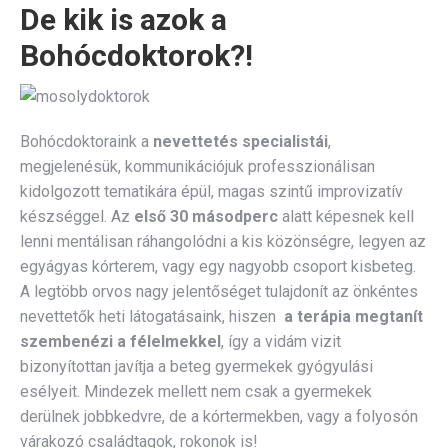
De kik is azok a
Bohócdoktorok?!
Bohócdoktoraink a
nevettetés specialistái
,
megjelenésük, kommunikációjuk professzionálisan
kidolgozott tematikára épül, magas szintű improvizatív
készséggel. Az
első 30 másodperc
alatt képesnek kell
lenni mentálisan ráhangolódni a kis közönségre, legyen az
egyágyas kórterem, vagy egy nagyobb csoport kisbeteg.
A legtöbb orvos nagy jelentőséget tulajdonít az önkéntes
nevettetők heti látogatásaink, hiszen
a terápia megtanít
szembenézi a félelmekkel
, így a vidám vizit
bizonyítottan javítja a beteg gyermekek gyógyulási
esélyeit. Mindezek mellett nem csak a gyermekek
derülnek jobbkedvre, de a kórtermekben, vagy a folyosón
várakozó családtagok, rokonok is!