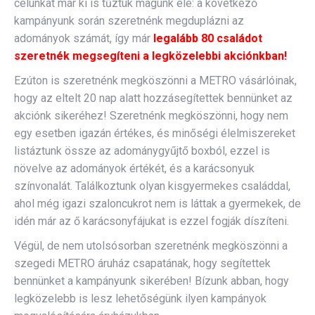
célunkat már ki is tűztük magunk elé: a következő
kampányunk során szeretnénk megduplázni az
adományok számát, így már
legalább 80 családot
szeretnék megsegíteni a legközelebbi akciónkban!
Ezúton is szeretnénk megköszönni a METRO vásárlóinak,
hogy az eltelt 20 nap alatt hozzásegítettek bennünket az
akciónk sikeréhez! Szeretnénk megköszönni, hogy nem
egy esetben igazán értékes, és minőségi élelmiszereket
listáztunk össze az adománygyűjtő boxból, ezzel is
növelve az adományok értékét, és a karácsonyuk
színvonalát. Találkoztunk olyan kisgyermekes családdal,
ahol még igazi szaloncukrot nem is láttak a gyermekek, de
idén már az ő karácsonyfájukat is ezzel fogják díszíteni.
Végül, de nem utolsósorban szeretnénk megköszönni a
szegedi METRO áruház csapatának, hogy segítettek
bennünket a kampányunk sikerében! Bízunk abban, hogy
legközelebb is lesz lehetőségünk ilyen kampányok