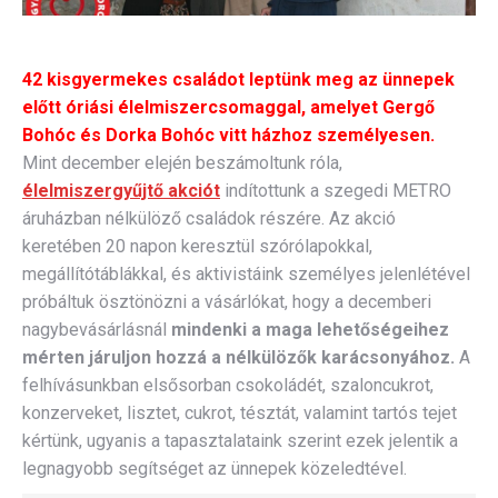
42 kisgyermekes családot leptünk meg az ünnepek
előtt óriási élelmiszercsomaggal, amelyet Gergő
Bohóc és Dorka Bohóc vitt házhoz személyesen.
Mint december elején beszámoltunk róla,
élelmiszergyűjtő akciót
indítottunk a szegedi METRO
áruházban nélkülöző családok részére. Az akció
keretében 20 napon keresztül szórólapokkal,
megállítótáblákkal, és aktivistáink személyes jelenlétével
próbáltuk ösztönözni a vásárlókat, hogy a decemberi
nagybevásárlásnál
mindenki a maga lehetőségeihez
mérten járuljon hozzá a nélkülözők karácsonyához.
A
felhívásunkban elsősorban csokoládét, szaloncukrot,
konzerveket, lisztet, cukrot, tésztát, valamint tartós tejet
kértünk, ugyanis a tapasztalataink szerint ezek jelentik a
legnagyobb segítséget az ünnepek közeledtével.