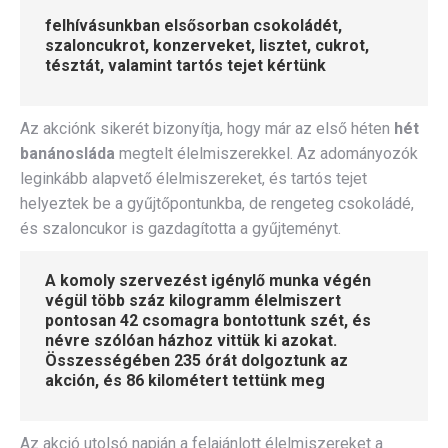
felhívásunkban elsősorban csokoládét,
szaloncukrot, konzerveket, lisztet, cukrot,
tésztát, valamint tartós tejet kértünk
Az akciónk sikerét bizonyítja, hogy már az első héten
hét
banánosláda
megtelt élelmiszerekkel. Az adományozók
leginkább alapvető élelmiszereket, és tartós tejet
helyeztek be a gyűjtőpontunkba, de rengeteg csokoládé,
és szaloncukor is gazdagította a gyűjteményt.
A komoly szervezést igénylő munka végén
végül több száz kilogramm élelmiszert
pontosan 42 csomagra bontottunk szét, és
névre szólóan házhoz vittük ki azokat.
Összességében 235 órát dolgoztunk az
akción, és 86 kilométert tettünk meg
Az akció utolsó napján a felajánlott élelmiszereket a