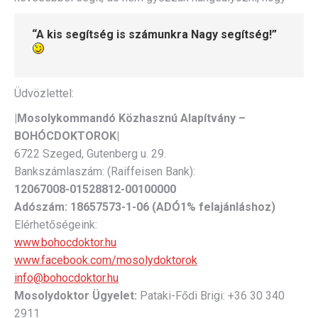
“
A kis segítség is számunkra Nagy segítség!”
Üdvözlettel:
|Mosolykommandó Közhasznú Alapítvány –
BOHÓCDOKTOROK|
6722 Szeged, Gutenberg u. 29.
Bankszámlaszám: (Raiffeisen Bank):
12067008-01528812-00100000
Adószám:
18657573-1-06 (ADÓ1% felajánláshoz)
Elérhetőségeink:
www.bohocdoktor.hu
www.facebook.com/mosolydoktorok
info@bohocdoktor.hu
Mosolydoktor Ügyelet:
Pataki-Fődi Brigi: +36 30 340
2911