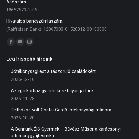
Adószám:
18657573-1-06
Hivatalos bankszámlaszám:
(Raiffeisen Bank): 12067008-01528812-00100000
Find us on:
Facebook
YouTube
Instagram
page
page
page
Legfrissebb híreink
opens
opens
opens
in
in
in
Jótékonysági est a rászoruló családokért
new
new
new
2025-12-16
window
window
window
Az egri kórház gyermekosztályán jártunk
2025-11-28
Teltházas volt Csatai Gergő jótékonysági műsora
2025-10-20
A Bennünk Élő Gyermek – Bűvész Műsor a karácsonyi
adománygyűjtésünkre.