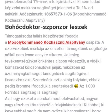
jövedelemadód 1%-ának a felajánlásával. El sem tudod
képzelni mekkora segítséget jelenthet a Te 1%-od
nekünk! Adószámunk:
18657573-1-06
(Mosolykommandó
Közhasznú Alapítvány)
Bohócdoktor-szponzor leszek
Támogatásodat hálás köszönettel fogadja
a
Mosolykommandó Közhasznú Alapítvány
csapata. A
szervezetünk munkája az önzetlen támogatóink segítsége
nélkül nem lenne ennyire sikeres. Jelenleg
tevékenységünket önkéntes alapon végezzük, a vidéki
kórházakat kölcsönautóval járjuk, miközben az
üzemanyagköltséget támogatóink segítségével
finanszírozzuk. Szeretnénk ezt sokáig folytatni, ehhez
pedig örömmel fogadjuk a segítséged!
Az 1.000
Forintos segítség is segítség!
Az, hogy ezeket a sorokat most elolvashatod, nagyon
nagy részben köszönhető a felajánlásoknak! Ki többel, ki
kevesebbel segít, de nem győzzük hangsúlyozni, hogy