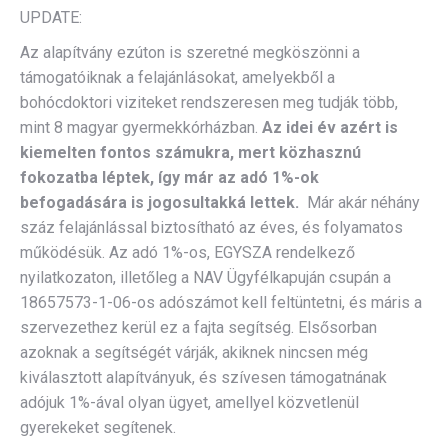
UPDATE:
Az alapítvány ezúton is szeretné megköszönni a
támogatóiknak a felajánlásokat, amelyekből a
bohócdoktori viziteket rendszeresen meg tudják több,
mint 8 magyar gyermekkórházban.
Az idei év azért is
kiemelten fontos számukra, mert közhasznú
fokozatba léptek, így már az adó 1%-ok
befogadására is jogosultakká lettek.
Már akár néhány
száz felajánlással biztosítható az éves, és folyamatos
működésük. Az adó 1%-os, EGYSZA rendelkező
nyilatkozaton, illetőleg a NAV Ügyfélkapuján csupán a
18657573-1-06-os adószámot kell feltüntetni, és máris a
szervezethez kerül ez a fajta segítség. Elsősorban
azoknak a segítségét várják, akiknek nincsen még
kiválasztott alapítványuk, és szívesen támogatnának
adójuk 1%-ával olyan ügyet, amellyel közvetlenül
gyerekeket segítenek.