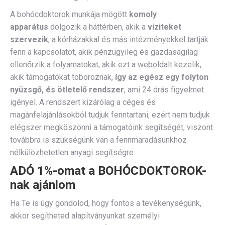
A bohócdoktorok munkája mögött
komoly
apparátus
dolgozik a háttérben, akik a
viziteket
szervezik
, a kórházakkal és más intézményekkel tartják
fenn a kapcsolatot, akik pénzügyileg és gazdaságilag
ellenőrzik a folyamatokat, akik ezt a weboldalt kezelik,
akik támogatókat toboroznak,
így az egész egy folyton
nyüzsgő, és ötletelő rendszer
, ami 24 órás figyelmet
igényel. A rendszert kizárólag a céges és
magánfelajánlásokból tudjuk fenntartani, ezért nem tudjuk
elégszer megköszönni a támogatóink segítségét, viszont
továbbra is szükségünk van a fennmaradásunkhoz
nélkülözhetetlen anyagi segítségre.
ADÓ 1%-omat a BOHÓCDOKTOROK-
nak ajánlom
Ha Te is úgy gondolod, hogy fontos a tevékenységünk,
akkor segítheted alapítványunkat személyi