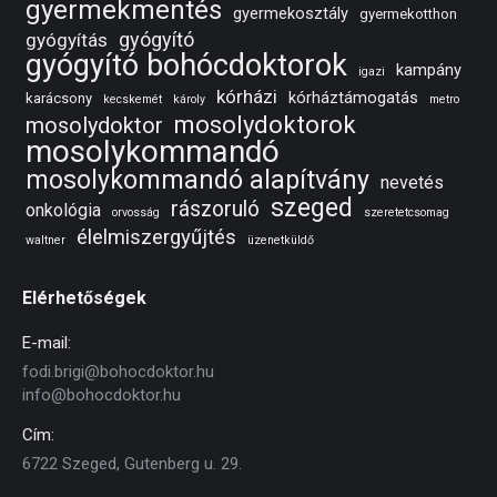
gyermekmentés
gyermekosztály
gyermekotthon
gyógyító
gyógyítás
gyógyító bohócdoktorok
kampány
igazi
kórházi
kórháztámogatás
karácsony
kecskemét
károly
metro
mosolydoktorok
mosolydoktor
mosolykommandó
mosolykommandó alapítvány
nevetés
szeged
rászoruló
onkológia
orvosság
szeretetcsomag
élelmiszergyűjtés
waltner
üzenetküldő
Elérhetőségek
E-mail:
fodi.brigi@bohocdoktor.hu
info@bohocdoktor.hu
Cím:
6722 Szeged, Gutenberg u. 29.