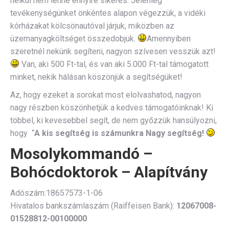
nélkül nem lenne ennyire sikeres. Jelenleg
tevékenységünket önkéntes alapon végezzük, a vidéki
kórházakat kölcsönautóval járjuk, miközben az
üzemanyagköltséget összedobjuk.
Amennyiben
szeretnél nekünk segíteni, nagyon szívesen vesszük azt!
Van, aki 500 Ft-tal, és van aki 5.000 Ft-tal támogatott
minket, nekik hálásan köszönjük a segítségüket!
Az, hogy ezeket a sorokat most elolvashatod, nagyon
nagy részben köszönhetjük a kedves támogatóinknak! Ki
többel, ki kevesebbel segít, de nem győzzük hansúlyozni,
hogy “
A kis segítség is számunkra Nagy segítség!
Mosolykommandó –
Bohócdoktorok – Alapítvány
Adószám:18657573-1-06
Hivatalos bankszámlaszám (Raiffeisen Bank):
12067008-
01528812-00100000