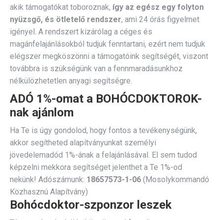
akik támogatókat toboroznak,
így az egész egy folyton
nyüzsgő, és ötletelő rendszer
, ami 24 órás figyelmet
igényel. A rendszert kizárólag a céges és
magánfelajánlásokból tudjuk fenntartani, ezért nem tudjuk
elégszer megköszönni a támogatóink segítségét, viszont
továbbra is szükségünk van a fennmaradásunkhoz
nélkülözhetetlen anyagi segítségre.
ADÓ 1%-omat a BOHÓCDOKTOROK-
nak ajánlom
Ha Te is úgy gondolod, hogy fontos a tevékenységünk,
akkor segítheted alapítványunkat személyi
jövedelemadód 1%-ának a felajánlásával. El sem tudod
képzelni mekkora segítséget jelenthet a Te 1%-od
nekünk! Adószámunk:
18657573-1-06
(Mosolykommandó
Közhasznú Alapítvány)
Bohócdoktor-szponzor leszek