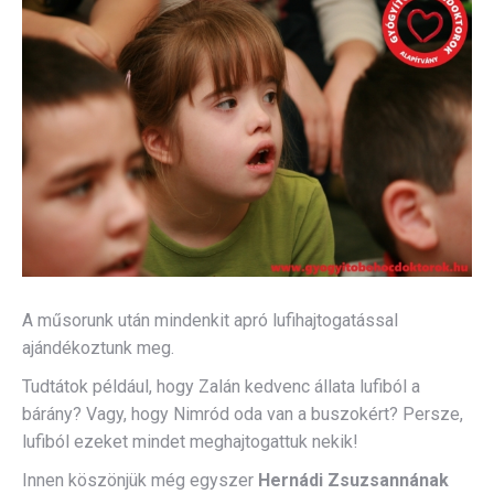
A műsorunk után mindenkit apró lufihajtogatással
ajándékoztunk meg.
Tudtátok például, hogy Zalán kedvenc állata lufiból a
bárány? Vagy, hogy Nimród oda van a buszokért? Persze,
lufiból ezeket mindet meghajtogattuk nekik!
Innen köszönjük még egyszer
Hernádi Zsuzsannának