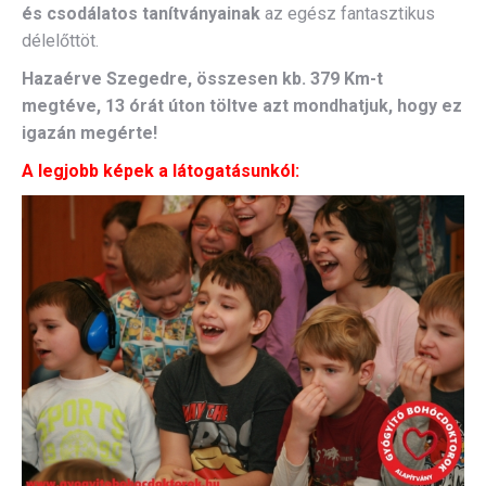
és csodálatos tanítványainak
az egész fantasztikus
délelőttöt.
Hazaérve Szegedre, összesen kb. 379 Km-t
megtéve, 13 órát úton töltve azt mondhatjuk, hogy ez
igazán megérte!
A legjobb képek a látogatásunkól: