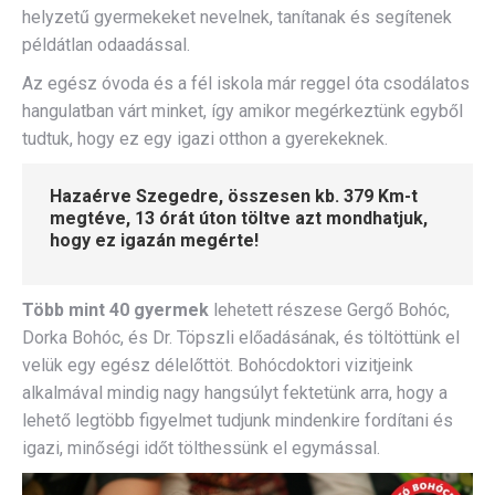
helyzetű gyermekeket nevelnek, tanítanak és segítenek
példátlan odaadással.
Az egész óvoda és a fél iskola már reggel óta csodálatos
hangulatban várt minket, így amikor megérkeztünk egyből
tudtuk, hogy ez egy igazi otthon a gyerekeknek.
Hazaérve Szegedre, összesen kb. 379 Km-t
megtéve, 13 órát úton töltve azt mondhatjuk,
hogy ez igazán megérte!
Több mint 40 gyermek
lehetett részese Gergő Bohóc,
Dorka Bohóc, és Dr. Töpszli előadásának, és töltöttünk el
velük egy egész délelőttöt. Bohócdoktori vizitjeink
alkalmával mindig nagy hangsúlyt fektetünk arra, hogy a
lehető legtöbb figyelmet tudjunk mindenkire fordítani és
igazi, minőségi időt tölthessünk el egymással.