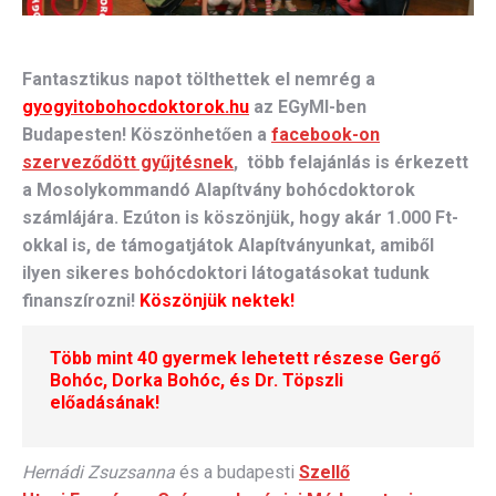
Fantasztikus napot tölthettek el nemrég a
gyogyitobohocdoktorok.hu
az EGyMI-ben
Budapesten! Köszönhetően a
facebook-on
szerveződött gyűjtésnek
, több felajánlás is érkezett
a
Mosolykommandó Alapítvány bohócdoktorok
számlájára. Ezúton is köszönjük, hogy akár 1.000 Ft-
okkal is, de támogatjátok Alapítványunkat, amiből
ilyen sikeres bohócdoktori látogatásokat tudunk
finanszírozni!
Köszönjük nektek!
Több mint 40 gyermek lehetett részese Gergő
Bohóc, Dorka Bohóc, és Dr. Töpszli
előadásának!
Hernádi Zsuzsanna
és a budapesti
Szellő