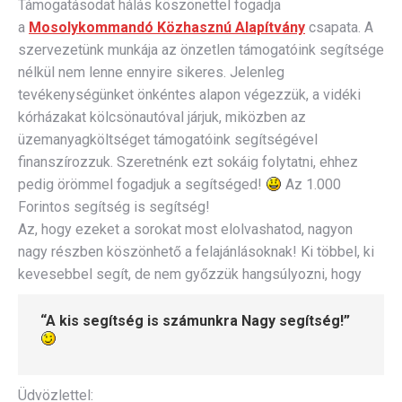
Támogatásodat hálás köszönettel fogadja
a
Mosolykommandó Közhasznú Alapítvány
csapata. A
szervezetünk munkája az önzetlen támogatóink segítsége
nélkül nem lenne ennyire sikeres. Jelenleg
tevékenységünket önkéntes alapon végezzük, a vidéki
kórházakat kölcsönautóval járjuk, miközben az
üzemanyagköltséget támogatóink segítségével
finanszírozzuk. Szeretnénk ezt sokáig folytatni, ehhez
pedig örömmel fogadjuk a segítséged!
Az 1.000
Forintos segítség is segítség!
Az, hogy ezeket a sorokat most elolvashatod, nagyon
nagy részben köszönhető a felajánlásoknak! Ki többel, ki
kevesebbel segít, de nem győzzük hangsúlyozni, hogy
“
A kis segítség is számunkra Nagy segítség!”
Üdvözlettel: