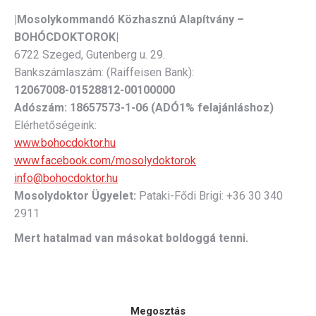
|Mosolykommandó Közhasznú Alapítvány –
BOHÓCDOKTOROK|
6722 Szeged, Gutenberg u. 29.
Bankszámlaszám: (Raiffeisen Bank):
12067008-01528812-00100000
Adószám:
18657573-1-06 (ADÓ1% felajánláshoz)
Elérhetőségeink:
www.bohocdoktor.hu
www.facebook.com/mosolydoktorok
info@bohocdoktor.hu
Mosolydoktor Ügyelet:
Pataki-Fődi Brigi: +36 30 340
2911
Mert hatalmad van másokat boldoggá tenni.
Megosztás