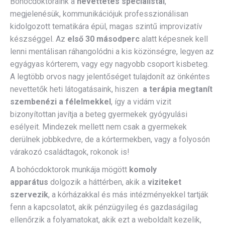
Bohócdoktoraink a
nevettetés specialistái
,
megjelenésük, kommunikációjuk professzionálisan
kidolgozott tematikára épül, magas szintű improvizatív
készséggel. Az
első 30 másodperc
alatt képesnek kell
lenni mentálisan ráhangolódni a kis közönségre, legyen az
egyágyas kórterem, vagy egy nagyobb csoport kisbeteg.
A legtöbb orvos nagy jelentőséget tulajdonít az önkéntes
nevettetők heti látogatásaink, hiszen
a terápia megtanít
szembenézi a félelmekkel
, így a vidám vizit
bizonyítottan javítja a beteg gyermekek gyógyulási
esélyeit. Mindezek mellett nem csak a gyermekek
derülnek jobbkedvre, de a kórtermekben, vagy a folyosón
várakozó családtagok, rokonok is!
A bohócdoktorok munkája mögött
komoly
apparátus
dolgozik a háttérben, akik a
viziteket
szervezik
, a kórházakkal és más intézményekkel tartják
fenn a kapcsolatot, akik pénzügyileg és gazdaságilag
ellenőrzik a folyamatokat, akik ezt a weboldalt kezelik,