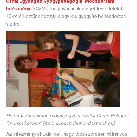
Utcai Egységes Gyógypedagógiai Módszertani
Intézmény
(EGyMI) meghívásának eleget téve délelőtt
10-re érkeztünk hozzájuk egy kis gyógyító bohócdoktori
vizitre.
Hernádi Zsuzsanna mosolyogva szemléli Gergő Bohócot
“munka közben” (fotó: gyogyitobohocdoktorok.hu)
Az intézményről tudni kell, hogy többszörösen hátrányos