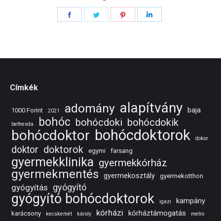
Share
Share
Share
Share
on
on
on
on
Facebook
Twitter
Pinterest
LinkedIn
Címkék
alapítvány
adomány
baja
1000 Forint
2021
bohóc
bohócdoki
bohócdokik
bethesda
bohócdoktorok
bohócdoktor
dokor
doktorok
doktor
egymi
farsang
gyermekklinika
gyermekkórház
gyermekmentés
gyermekosztály
gyermekotthon
gyógyító
gyógyítás
gyógyító bohócdoktorok
kampány
igazi
kórházi
kórháztámogatás
karácsony
kecskemét
károly
metro