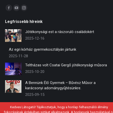
Find us on:
Facebook
YouTube
Instagram
page
page
page
Legfrissebb híreink
opens
opens
opens
in
in
in
Jótékonysági est a rászoruló családokért
new
new
new
2025-12-16
window
window
window
Az egri kórház gyermekosztályán jártunk
2025-11-28
Teltházas volt Csatai Gergő jótékonysági műsora
2025-10-20
A Bennünk Élő Gyermek – Bűvész Műsor a
karácsonyi adománygyűjtésünkre.
2025-09-15
Kedves Látogató! Tájékoztatjuk, hogy a honlap felhasználói élmény
fokozásának érdekében sütiket alkalmazunk. A honlapunk használatával ö