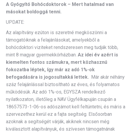
A Gyógyító Bohócdoktorok – Mert hatalmad van
másokat boldoggá tenni.
UPDATE:
Az alapítvány ezúton is szeretné megköszönni a
támogatóiknak a felajánlásokat, amelyekből a
bohócdoktori viziteket rendszeresen meg tudják több,
mint 8 magyar gyermekkórházban.
Az idei év azért is
kiemelten fontos számukra, mert közhasznú
fokozatba léptek, így már az adó 1%-ok
befogadására is jogosultakká lettek.
Már akár néhány
száz felajánlással biztosítható az éves, és folyamatos
működésük. Az adó 1%-os, EGYSZA rendelkező
nyilatkozaton, illetőleg a NAV Ügyfélkapuján csupán a
18657573-1-06-os adószámot kell feltüntetni, és máris a
szervezethez kerül ez a fajta segítség. Elsősorban
azoknak a segítségét várják, akiknek nincsen még
kiválasztott alapítványuk, és szívesen támogatnának