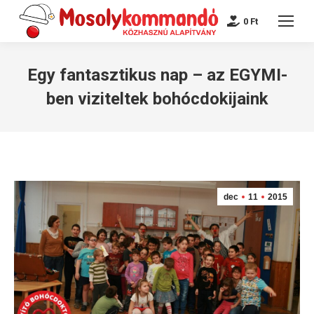
0
Ft
Egy fantasztikus nap – az EGYMI-
ben viziteltek bohócdokijaink
dec
11
2015