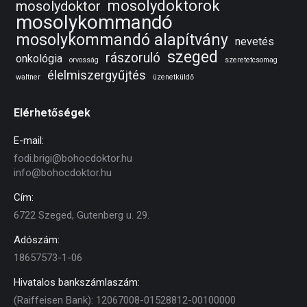
mosolydoktorok
mosolydoktor
mosolykommandó
mosolykommandó alapítvány
nevetés
szeged
rászoruló
onkológia
orvosság
szeretetcsomag
élelmiszergyűjtés
waltner
üzenetküldő
Elérhetőségek
E-mail:
fodi.brigi@bohocdoktor.hu
info@bohocdoktor.hu
Cím:
6722 Szeged, Gutenberg u. 29.
Adószám:
18657573-1-06
Hivatalos bankszámlaszám:
(Raiffeisen Bank): 12067008-01528812-00100000