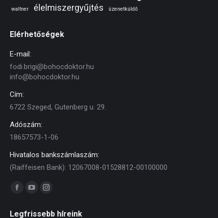
élelmiszergyűjtés
waltner
üzenetküldő
Elérhetőségek
E-mail:
fodi.brigi@bohocdoktor.hu
info@bohocdoktor.hu
Cím:
6722 Szeged, Gutenberg u. 29.
Adószám:
18657573-1-06
Hivatalos bankszámlaszám:
(Raiffeisen Bank): 12067008-01528812-00100000
Find us on:
Facebook
YouTube
Instagram
page
page
page
Legfrissebb híreink