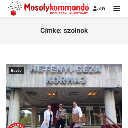
0
Ft
Címke:
szolnok
Egyéb