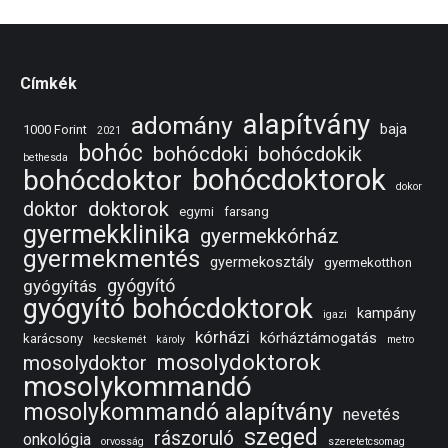
Címkék
alapítvány
adomány
baja
1000 Forint
2021
bohóc
bohócdoki
bohócdokik
bethesda
bohócdoktorok
bohócdoktor
dokor
doktorok
doktor
egymi
farsang
gyermekklinika
gyermekkórház
gyermekmentés
gyermekosztály
gyermekotthon
gyógyító
gyógyítás
gyógyító bohócdoktorok
kampány
igazi
kórházi
kórháztámogatás
karácsony
kecskemét
károly
metro
mosolydoktorok
mosolydoktor
mosolykommandó
mosolykommandó alapítvány
nevetés
szeged
rászoruló
onkológia
orvosság
szeretetcsomag