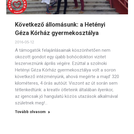
Következő állomásunk: a Hetényi
Géza Kórház gyermekosztálya
2016-05-12
A támogatók felajánlásainak köszönhetően nem
okozott gondot egy újabb bohócdoktori vizitet
leszerveznünk április végére. Ezúttal a szolnoki
Hetényi Géza Kórház gyermekosztálya volt a soron
következő intézményünk, ahová megérte a majd’ 320
kilométeres, 4 órás autóút. Viszont az út során sem
tétlenkedtünk: a kreatív ötleteink általában ilyenkor,
az igencsak jó hangulatú közös utazások alkalmával
születnek meg!…
Tovább olvasom