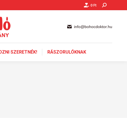
0
Ft
Keresés:
info@bohocdoktor.hu
ZNI SZERETNÉK!
RÁSZORULÓKNAK