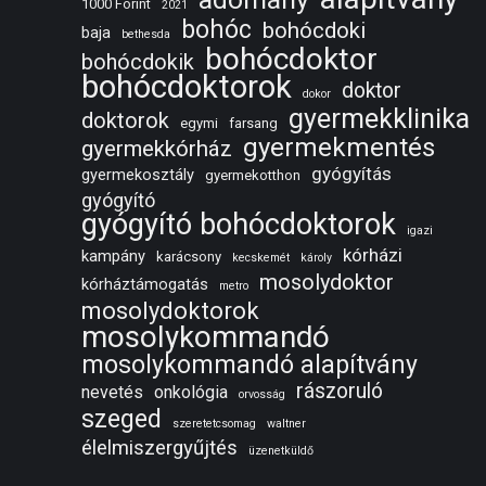
1000 Forint
2021
bohóc
bohócdoki
baja
bethesda
bohócdoktor
bohócdokik
bohócdoktorok
doktor
dokor
gyermekklinika
doktorok
egymi
farsang
gyermekmentés
gyermekkórház
gyógyítás
gyermekosztály
gyermekotthon
gyógyító
gyógyító bohócdoktorok
igazi
kórházi
kampány
karácsony
kecskemét
károly
mosolydoktor
kórháztámogatás
metro
mosolydoktorok
mosolykommandó
mosolykommandó alapítvány
rászoruló
nevetés
onkológia
orvosság
szeged
szeretetcsomag
waltner
élelmiszergyűjtés
üzenetküldő