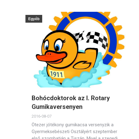
Egyéb
Bohócdoktorok az I. Rotary
Gumikaversenyen
2016-08-07
Ötezer jótékony gumikacsa versenyzik a
Gyermeksebészeti Osztályért szeptember
első szombatján a Tiszán. Mivel a szegedi