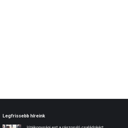
Legfrissebb híreink
Jótékonysági est a rászoruló családokért