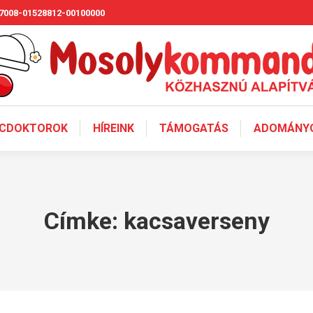
7008-01528812-00100000
CDOKTOROK
HÍREINK
TÁMOGATÁS
ADOMÁNYO
Címke:
kacsaverseny