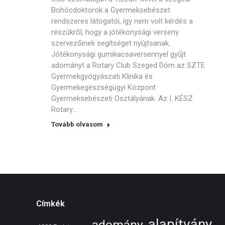
Bohócdoktorok a Gyermeksebészet
rendszeres látogatói, így nem volt kérdés a
részükről, hogy a jótékonysági verseny
szervezőinek segítséget nyújtsanak.
Jótékonysági gumikacsaversennyel gyűjt
adományt a Rotary Club Szeged Dóm az SZTE
Gyermekgyógyászati Klinika és
Gyermekegészségügyi Központ
Gyermeksebészeti Osztályának. Az I. KÉSZ
Rotary…
Tovább olvasom
Címkék
alapítvány
adomány