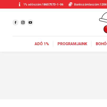
1% adószám:
18657573-1-06
Bankszámlaszám:
1206
ADÓ 1%
PROGRAMJAINK
BOHÓ