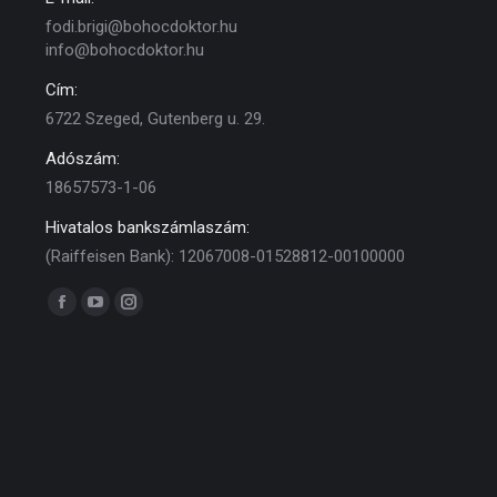
fodi.brigi@bohocdoktor.hu
info@bohocdoktor.hu
Cím:
6722 Szeged, Gutenberg u. 29.
Adószám:
18657573-1-06
Hivatalos bankszámlaszám:
(Raiffeisen Bank): 12067008-01528812-00100000
Find us on:
Facebook
YouTube
Instagram
page
page
page
opens
opens
opens
in
in
in
new
new
new
window
window
window