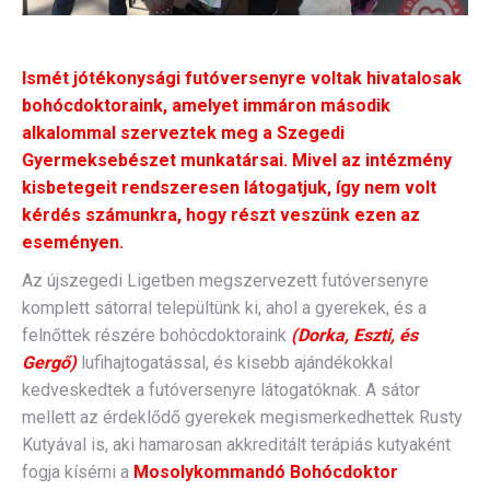
Ismét jótékonysági futóversenyre voltak hivatalosak
bohócdoktoraink, amelyet immáron második
alkalommal szerveztek meg a Szegedi
Gyermeksebészet munkatársai. Mivel az intézmény
kisbetegeit rendszeresen látogatjuk, így nem volt
kérdés számunkra, hogy részt veszünk ezen az
eseményen.
Az újszegedi Ligetben megszervezett futóversenyre
komplett sátorral települtünk ki, ahol a gyerekek, és a
felnőttek részére bohócdoktoraink
(Dorka, Eszti, és
Gergő)
lufihajtogatással, és kisebb ajándékokkal
kedveskedtek a futóversenyre látogatóknak. A sátor
mellett az érdeklődő gyerekek megismerkedhettek Rusty
Kutyával is, aki hamarosan akkreditált terápiás kutyaként
fogja kísérni a
Mosolykommandó Bohócdoktor