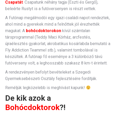
Csapatát
. Csapatunk néhány tagja (Eszti és Gergő),
beleérte Rustyt is a futóversenyen is részt vettek.
A Futónap megálmodói egy igazi családi napot rendeztek,
ahol mind a gyerekek mind a felnőttek jól érezhették
magukat. A
bohócdoktorokon
kívül számtalan
társprogrammal (Teddy Maci Kórház, arcfestés,
újraélesztés gyakorlat, akrobatikus kosárlabda bemutató a
Fly Addiction Teammel stb.), valamint tombolával is
készültek. A futónap fő eseménye a 3 különböző távú
futóverseny volt, a leghosszabb szakasz 8 km-t érintett.
A rendezvényen befolyt bevételeket a Szegedi
Gyermeksebészeti Osztály fejlesztésére fordítják.
Reméljük legközelebb is meghívást kapunk!
De kik azok a
Bohócdoktorok
?!