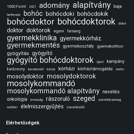
alapítvány
adomány
baja
1000 Forint
2021
bohóc
bohócdoki
bohócdokik
bethesda
bohócdoktorok
bohócdoktor
dokor
doktorok
doktor
egymi
farsang
gyermekklinika
gyermekkórház
gyermekmentés
gyermekosztály
gyermekotthon
gyógyító
gyógyítás
gyógyító bohócdoktorok
kampány
igazi
kórházi
kórháztámogatás
karácsony
kecskemét
károly
metro
mosolydoktorok
mosolydoktor
mosolykommandó
mosolykommandó alapítvány
nevetés
szeged
rászoruló
onkológia
orvosság
szeretetcsomag
élelmiszergyűjtés
waltner
üzenetküldő
Elérhetőségek