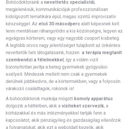
Bohócdoktoraink a
nevettetés specialistái
,
megjelenésük, kommunikációjuk professzionálisan
kidolgozott tematikára épül, magas szintű improvizatív
készséggel. Az
első 30 másodperc
alatt képesnek kell
lenni mentálisan ráhangolódni a kis közönségre, legyen az
egyágyas kórterem, vagy egy nagyobb csoport kisbeteg.
A legtöbb orvos nagy jelentőséget tulajdonít az önkéntes
nevettetők heti látogatásaink, hiszen
a terápia megtanít
szembenézi a félelmekkel
, így a vidám vizit
bizonyítottan javítja a beteg gyermekek gyógyulási
esélyeit. Mindezek mellett nem csak a gyermekek
derülnek jobbkedvre, de a kórtermekben, vagy a folyosón
várakozó családtagok, rokonok is!
A bohócdoktorok munkája mögött
komoly apparátus
dolgozik a háttérben, akik a
viziteket szervezik
, a
kórházakkal és más intézményekkel tartják fenn a
kapcsolatot, akik pénzügyileg és gazdaságilag ellenőrzik
a folyamatokat, akik ezt a weboldalt kezelik, akik