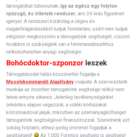
támogatókat toboroznak,
így az egész egy folyton
nyüzsgő, és ötletelő rendszer
, ami 24 órás figyelmet
igényel. A rendszert kizárólag a céges és
magánfelajánlásokból tudjuk fenntartani, ezért nem tudjuk
elégszer megköszönni a támogatóink segítségét, viszont
továbbra is szükségünk van a fennmaradásunkhoz
nélkülözhetetlen anyagi segítségre.
Bohócdoktor-szponzor
leszek
Támogatásodat hálás köszönettel fogadja a
Mosolykommandó Alapítvány
csapata. A szervezetünk
munkája az önzetlen támogatóink segítsége nélkül nem
lenne ennyire sikeres. Jelenleg tevékenységünket
önkéntes alapon végezzük, a vidéki kórházakat
kölcsönautóval járjuk, miközben az üzemanyagköltséget
támogatóink segítségével finanszírozzuk. Szeretnénk ezt
sokáig folytatni, ehhez pedig örömmel fogadjuk a
segítséged!
Az 1.000 Forintos segítség is segítség!