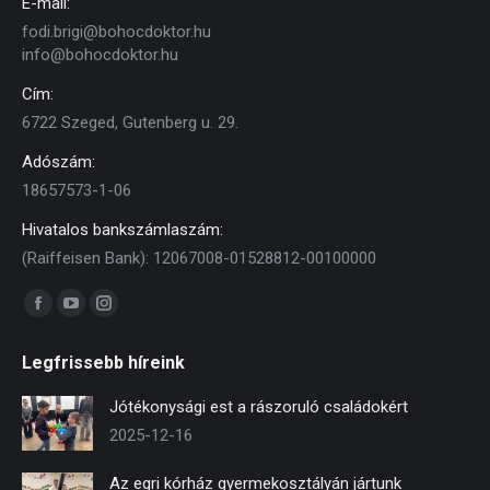
E-mail:
fodi.brigi@bohocdoktor.hu
info@bohocdoktor.hu
Cím:
6722 Szeged, Gutenberg u. 29.
Adószám:
18657573-1-06
Hivatalos bankszámlaszám:
(Raiffeisen Bank): 12067008-01528812-00100000
Find us on:
Facebook
YouTube
Instagram
page
page
page
Legfrissebb híreink
opens
opens
opens
in
in
in
Jótékonysági est a rászoruló családokért
new
new
new
2025-12-16
window
window
window
Az egri kórház gyermekosztályán jártunk