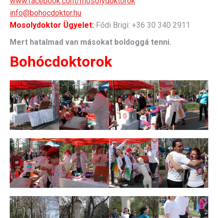
www.facebook.com/mosolydoktorok
info@bohocdoktor.hu
Mosolydoktor Ügyelet:
Fődi Brigi: +36 30 340 2911
Mert hatalmad van másokat boldoggá tenni.
Bohócdoktorok