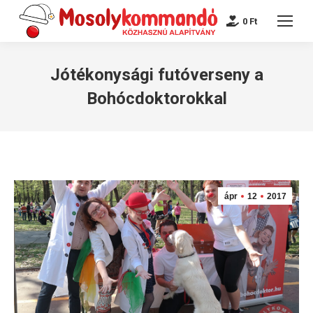
0
Ft
Jótékonysági futóverseny a
Bohócdoktorokkal
ápr
12
2017