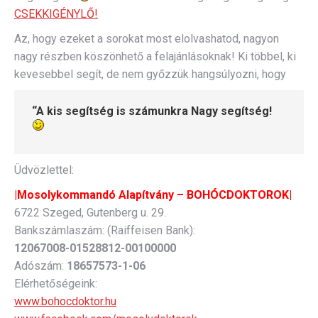
CSEKKIGÉNYLŐ!
Az, hogy ezeket a sorokat most elolvashatod, nagyon
nagy részben köszönhető a felajánlásoknak! Ki többel, ki
kevesebbel segít, de nem győzzük hangsúlyozni, hogy
“
A kis segítség is számunkra Nagy segítség!
Üdvözlettel:
|Mosolykommandó Alapítvány – BOHÓCDOKTOROK|
6722 Szeged, Gutenberg u. 29.
Bankszámlaszám: (Raiffeisen Bank):
12067008-01528812-00100000
Adószám:
18657573-1-06
Elérhetőségeink:
www.bohocdoktor.hu