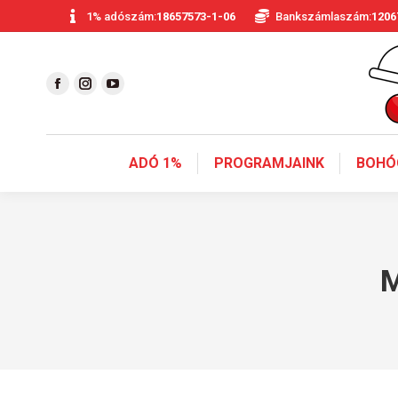
1% adószám:
18657573-1-06
Bankszámlaszám:
1206
ADÓ 1%
PROGRAMJAINK
BOHÓ
M