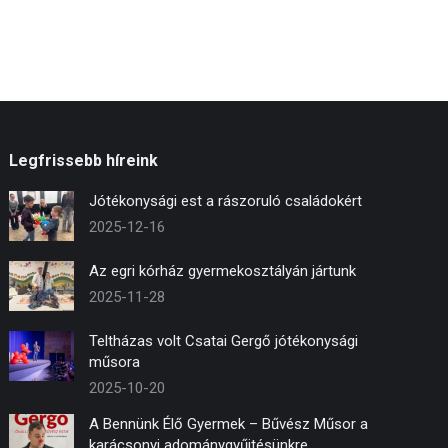
Legfrissebb híreink
Jótékonysági est a rászoruló családokért
2025-12-16
Az egri kórház gyermekosztályán jártunk
2025-11-28
Teltházas volt Csatai Gergő jótékonysági
műsora
2025-10-20
A Bennünk Élő Gyermek – Bűvész Műsor a
karácsonyi adománygyűjtésünkre.