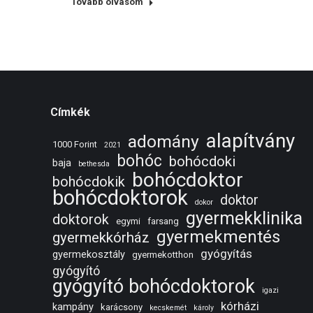
Tovább olvasom
Címkék
alapítvány
adomány
1000 Forint
2021
bohóc
bohócdoki
baja
bethesda
bohócdoktor
bohócdokik
bohócdoktorok
doktor
dokor
gyermekklinika
doktorok
egymi
farsang
gyermekmentés
gyermekkórház
gyógyítás
gyermekosztály
gyermekotthon
gyógyító
gyógyító bohócdoktorok
igazi
kórházi
kampány
karácsony
kecskemét
károly