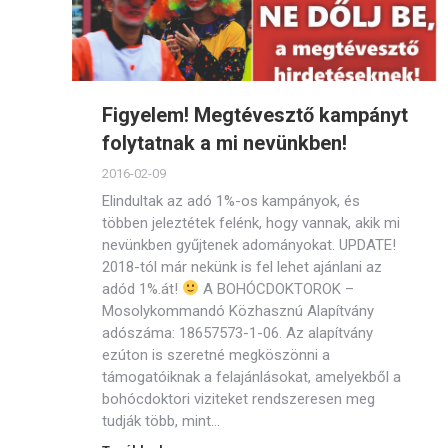
Figyelem! Megtévesztő kampányt
folytatnak a mi nevünkben!
2016-02-09
Elindultak az adó 1%-os kampányok, és
többen jeleztétek felénk, hogy vannak, akik mi
nevünkben gyűjtenek adományokat. UPDATE!
2018-tól már nekünk is fel lehet ajánlani az
adód 1%.át!
A BOHÓCDOKTOROK –
Mosolykommandó Közhasznú Alapítvány
adószáma: 18657573-1-06. Az alapítvány
ezúton is szeretné megköszönni a
támogatóiknak a felajánlásokat, amelyekből a
bohócdoktori viziteket rendszeresen meg
tudják több, mint…