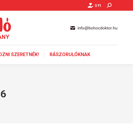
0
Ft
Keresés:
info@bohocdoktor.hu
ZNI SZERETNÉK!
RÁSZORULÓKNAK
16