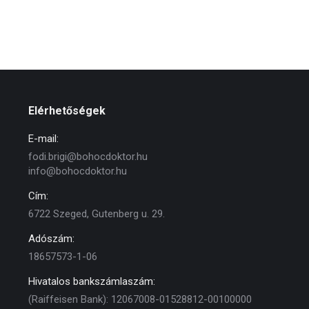
Elérhetőségek
E-mail:
fodi.brigi@bohocdoktor.hu
info@bohocdoktor.hu
Cím:
6722 Szeged, Gutenberg u. 29.
Adószám:
18657573-1-06
Hivatalos bankszámlaszám:
(Raiffeisen Bank): 12067008-01528812-00100000