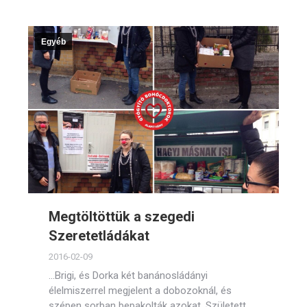
Egyéb
Megtöltöttük a szegedi
Szeretetládákat
2016-02-09
…Brigi, és Dorka két banánosládányi
élelmiszerrel megjelent a dobozoknál, és
szépen sorban bepakolták azokat. Született