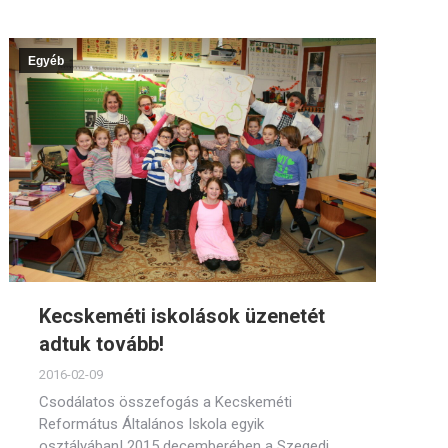
Egyéb
Kecskeméti iskolások üzenetét
adtuk tovább!
2016-02-09
Csodálatos összefogás a Kecskeméti
Református Általános Iskola egyik
osztályában! 2015 decemberében a Szegedi