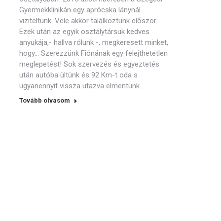
Gyermekklinikán egy aprócska lánynál
viziteltünk. Vele akkor találkoztunk először.
Ezek után az egyik osztálytársuk kedves
anyukája,- hallva rólunk -, megkeresett minket,
hogy… Szerezzünk Fiónának egy felejthetetlen
meglepetést! Sok szervezés és egyeztetés
után autóba ültünk és 92 Km-t oda s
ugyanennyit vissza utazva elmentünk…
Tovább olvasom