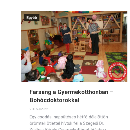
Egyéb
Farsang a Gyermekotthonban –
Bohócdoktorokkal
2016-02-22
Egy csodás, napsütéses hétfő délelőttön
örömteli ötlettel hívtuk fel a Szegedi Dr.
Waltner Károly Gyermekotthont. Házhoz