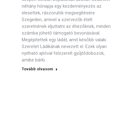
néhány hónapja egy kezdeményezés az
elesettek, rászorulók megsegítésére
Szegeden, amivel a szervezők ételt
szeretnének eljuttatni az éhezőknek, minden
számba jöhető támogató bevonásával.
Megépítettek egy ládát, amit később valaki
Szeretet Ládikának nevezett el. Ezek olyan
nyitható ajtóval felszerelt gyűjtődobozok,
amibe bárki…
Tovább olvasom