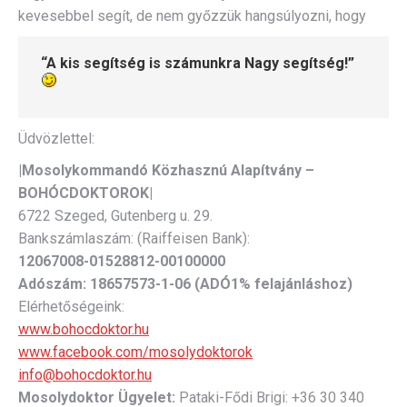
kevesebbel segít, de nem győzzük hangsúlyozni, hogy
“
A kis segítség is számunkra Nagy segítség!”
Üdvözlettel:
|Mosolykommandó Közhasznú Alapítvány –
BOHÓCDOKTOROK|
6722 Szeged, Gutenberg u. 29.
Bankszámlaszám: (Raiffeisen Bank):
12067008-01528812-00100000
Adószám:
18657573-1-06 (ADÓ1% felajánláshoz)
Elérhetőségeink:
www.bohocdoktor.hu
www.facebook.com/mosolydoktorok
info@bohocdoktor.hu
Mosolydoktor Ügyelet:
Pataki-Fődi Brigi: +36 30 340