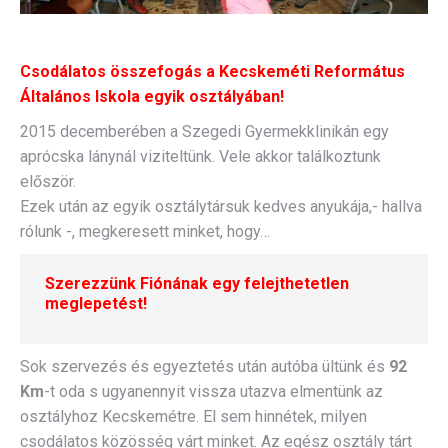
Csodálatos összefogás a Kecskeméti Református
Általános Iskola egyik osztályában!
2015 decemberében a Szegedi Gyermekklinikán egy
aprócska lánynál viziteltünk. Vele akkor találkoztunk
először.
Ezek után az egyik osztálytársuk kedves anyukája,- hallva
rólunk -, megkeresett minket, hogy…
Szerezzünk Fiónának egy felejthetetlen
meglepetést!
Sok szervezés és egyeztetés után autóba ültünk és
92
Km
-t oda s ugyanennyit vissza utazva elmentünk az
osztályhoz Kecskemétre. El sem hinnétek, milyen
csodálatos közösség várt minket. Az egész osztály tárt