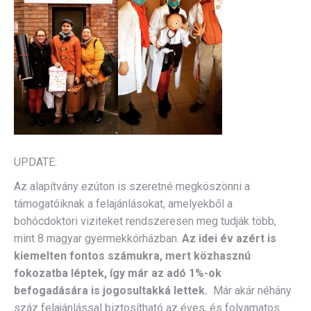
UPDATE:
Az alapítvány ezúton is szeretné megköszönni a
támogatóiknak a felajánlásokat, amelyekből a
bohócdoktori viziteket rendszeresen meg tudják több,
mint 8 magyar gyermekkórházban.
Az idei év azért is
kiemelten fontos számukra, mert közhasznú
fokozatba léptek, így már az adó 1%-ok
befogadására is jogosultakká lettek.
Már akár néhány
száz felajánlással biztosítható az éves, és folyamatos