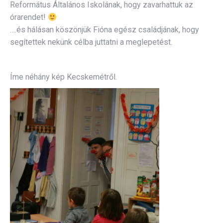
Református Általános Iskolának, hogy zavarhattuk az
órarendet!
….és hálásan köszönjük Fióna egész családjának, hogy
segítettek nekünk célba juttatni a meglepetést.
Íme néhány kép Kecskemétről.