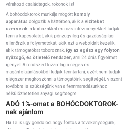
várakozó családtagok, rokonok is!
A bohócdoktorok munkája mögött
komoly
apparátus
dolgozik a háttérben, akik a
viziteket
szervezik
, a kórházakkal és más intézményekkel tartják
fenn a kapcsolatot, akik pénzügyileg és gazdaságilag
ellenőrzik a folyamatokat, akik ezt a weboldalt kezelik,
akik támogatókat toboroznak,
így az egész egy folyton
nyüzsgő, és ötletelő rendszer
, ami 24 órás figyelmet
igényel. A rendszert kizárólag a céges és
magánfelajánlásokból tudjuk fenntartani, ezért nem tudjuk
elégszer megköszönni a támogatóink segítségét, viszont
továbbra is szükségünk van a fennmaradásunkhoz
nélkülözhetetlen anyagi segítségre.
ADÓ 1%-omat a BOHÓCDOKTOROK-
nak ajánlom
Ha Te is úgy gondolod, hogy fontos a tevékenységünk,