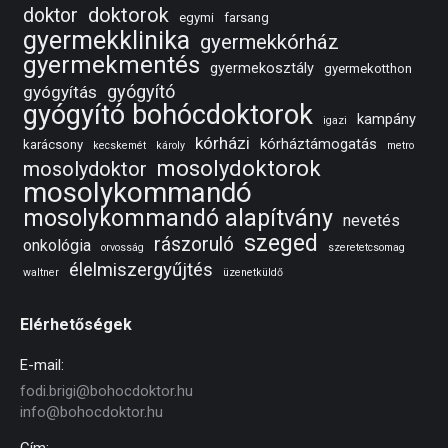
doktorok
doktor
egymi
farsang
gyermekklinika
gyermekkórház
gyermekmentés
gyermekosztály
gyermekotthon
gyógyító
gyógyítás
gyógyító bohócdoktorok
kampány
igazi
kórházi
kórháztámogatás
karácsony
kecskemét
károly
metro
mosolydoktorok
mosolydoktor
mosolykommandó
mosolykommandó alapítvány
nevetés
szeged
rászoruló
onkológia
orvosság
szeretetcsomag
élelmiszergyűjtés
waltner
üzenetküldő
Elérhetőségek
E-mail:
fodi.brigi@bohocdoktor.hu
info@bohocdoktor.hu
Cím: