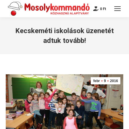
0
Ft
Kecskeméti iskolások üzenetét
adtuk tovább!
febr
9
2016