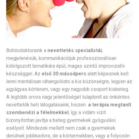
Bohócdoktoraink a
nevettetés specialistái
,
megjelenésük, kommunikációjuk professzionálisan
kidolgozott tematikára épül, magas szintű improvizatív
készséggel. Az
első 30 másodperc
alatt képesnek kell
lenni mentálisan ráhangolódni a kis közönségre, legyen az
egyágyas kórterem, vagy egy nagyobb csoport kisbeteg.
A legtöbb orvos nagy jelentőséget tulajdonít az önkéntes
nevettetők heti látogatásaink, hiszen
a terápia megtanít
szembenézi a félelmekkel
, így a vidám vizit
bizonyítottan javítja a beteg gyermekek gyógyulási
esélyeit. Mindezek mellett nem csak a gyermekek
derülnek jobbkedvre, de a kórtermekben, vagy a folyosón