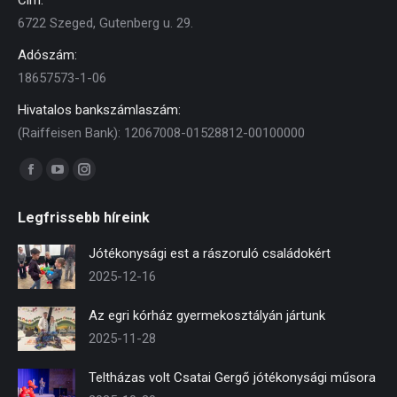
6722 Szeged, Gutenberg u. 29.
Adószám:
18657573-1-06
Hivatalos bankszámlaszám:
(Raiffeisen Bank): 12067008-01528812-00100000
Find us on:
Facebook
YouTube
Instagram
page
page
page
Legfrissebb híreink
opens
opens
opens
in
in
in
Jótékonysági est a rászoruló családokért
new
new
new
2025-12-16
window
window
window
Az egri kórház gyermekosztályán jártunk
2025-11-28
Teltházas volt Csatai Gergő jótékonysági műsora