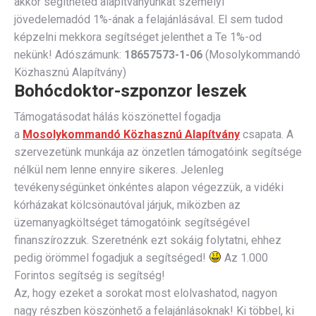
akkor segítheted alapítványunkat személyi
jövedelemadód 1%-ának a felajánlásával. El sem tudod
képzelni mekkora segítséget jelenthet a Te 1%-od
nekünk! Adószámunk:
18657573-1-06
(Mosolykommandó
Közhasznú Alapítvány)
Bohócdoktor-szponzor leszek
Támogatásodat hálás köszönettel fogadja
a
Mosolykommandó Közhasznú Alapítvány
csapata. A
szervezetünk munkája az önzetlen támogatóink segítsége
nélkül nem lenne ennyire sikeres. Jelenleg
tevékenységünket önkéntes alapon végezzük, a vidéki
kórházakat kölcsönautóval járjuk, miközben az
üzemanyagköltséget támogatóink segítségével
finanszírozzuk. Szeretnénk ezt sokáig folytatni, ehhez
pedig örömmel fogadjuk a segítséged!
Az 1.000
Forintos segítség is segítség!
Az, hogy ezeket a sorokat most elolvashatod, nagyon
nagy részben köszönhető a felajánlásoknak! Ki többel, ki