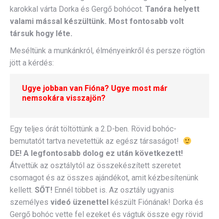
karokkal várta Dorka és Gergő bohócot.
Tanóra helyett
valami mással készültünk. Most fontosabb volt
társuk hogy léte.
Meséltünk a munkánkról, élményeinkről és persze rögtön
jött a kérdés:
Ugye jobban van Fióna? Ugye most már
nemsokára visszajön?
Egy teljes órát töltöttünk a 2.D-ben. Rövid bohóc-
bemutatót tartva nevetettük az egész társaságot!
DE! A legfontosabb dolog ez után következett!
Átvettük az osztálytól az összekészített szeretet
csomagot és az összes ajándékot, amit kézbesítenünk
kellett.
SŐT!
Ennél többet is. Az osztály ugyanis
személyes
videó üzenettel
készült Fiónának! Dorka és
Gergő bohóc vette fel ezeket és vágtuk össze egy rövid