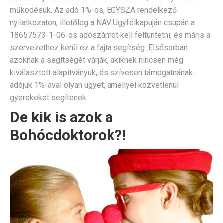
működésük. Az adó 1%-os, EGYSZA rendelkező
nyilatkozaton, illetőleg a NAV Ügyfélkapuján csupán a
18657573-1-06-os adószámot kell feltüntetni, és máris a
szervezethez kerül ez a fajta segítség. Elsősorban
azoknak a segítségét várják, akiknek nincsen még
kiválasztott alapítványuk, és szívesen támogatnának
adójuk 1%-ával olyan ügyet, amellyel közvetlenül
gyerekeket segítenek.
De kik is azok a
Bohócdoktorok?!