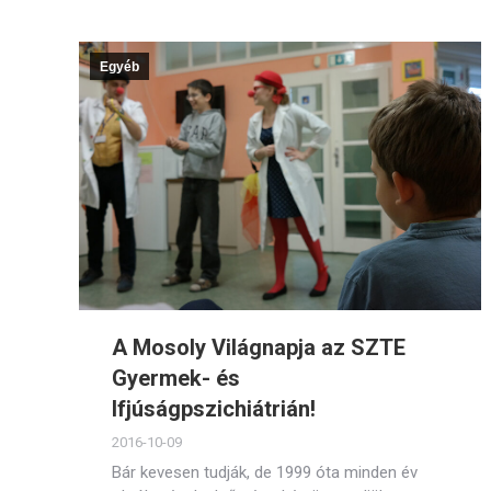
Egyéb
A Mosoly Világnapja az SZTE
Gyermek- és
Ifjúságpszichiátrián!
2016-10-09
Bár kevesen tudják, de 1999 óta minden év