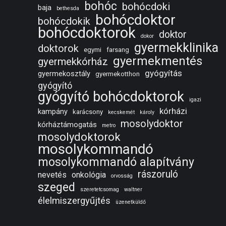
bohóc
bohócdoki
baja
bethesda
bohócdoktor
bohócdokik
bohócdoktorok
doktor
dokor
gyermekklinika
doktorok
egymi
farsang
gyermekmentés
gyermekkórház
gyógyítás
gyermekosztály
gyermekotthon
gyógyító
gyógyító bohócdoktorok
igazi
kórházi
kampány
karácsony
kecskemét
károly
mosolydoktor
kórháztámogatás
metro
mosolydoktorok
mosolykommandó
mosolykommandó alapítvány
rászoruló
nevetés
onkológia
orvosság
szeged
szeretetcsomag
waltner
élelmiszergyűjtés
üzenetküldő