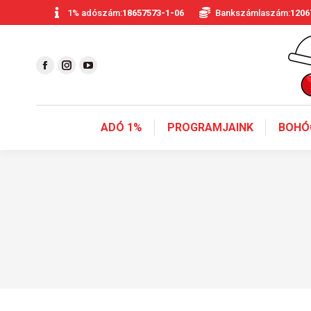
1% adószám:
18657573-1-06
Bankszámlaszám:
1206
ADÓ 1%
PROGRAMJAINK
BOHÓ