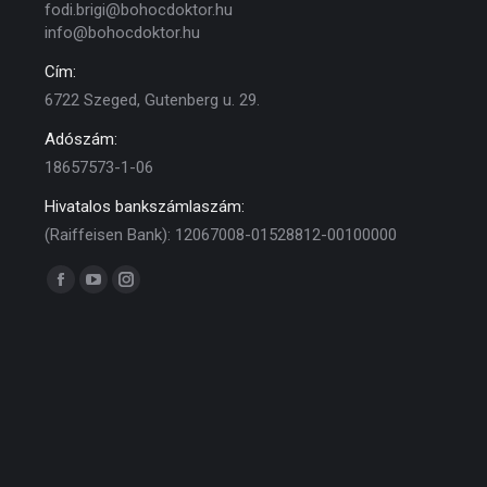
fodi.brigi@bohocdoktor.hu
info@bohocdoktor.hu
Cím:
6722 Szeged, Gutenberg u. 29.
Adószám:
18657573-1-06
Hivatalos bankszámlaszám:
(Raiffeisen Bank): 12067008-01528812-00100000
Find us on:
Facebook
YouTube
Instagram
page
page
page
opens
opens
opens
in
in
in
new
new
new
window
window
window