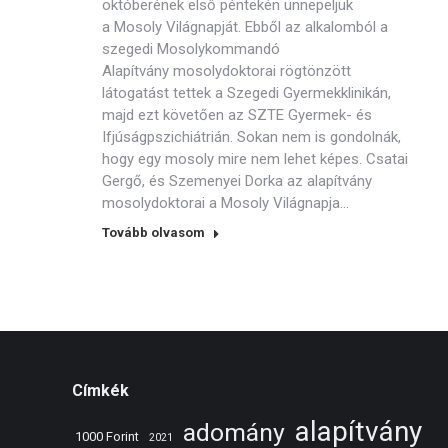
októberének első péntekén ünnepeljük
a Mosoly Világnapját. Ebből az alkalomból a
szegedi Mosolykommandó
Alapítvány mosolydoktorai rögtönzött
látogatást tettek a Szegedi Gyermekklinikán,
majd ezt követően az SZTE Gyermek- és
Ifjúságpszichiátrián. Sokan nem is gondolnák,
hogy egy mosoly mire nem lehet képes. Csatai
Gergő, és Szemenyei Dorka az alapítvány
mosolydoktorai a Mosoly Világnapja…
Tovább olvasom
Címkék
alapítvány
adomány
1000 Forint
2021