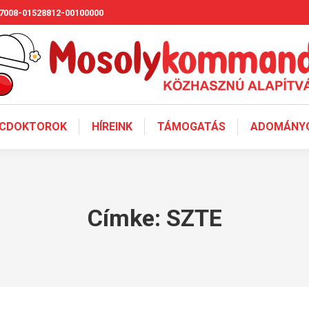
7008-01528812-00100000
CDOKTOROK
HÍREINK
TÁMOGATÁS
ADOMÁNYO
Címke:
SZTE