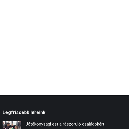
Legfrissebb híreink
Jótékonysági est a rászoruló családokért