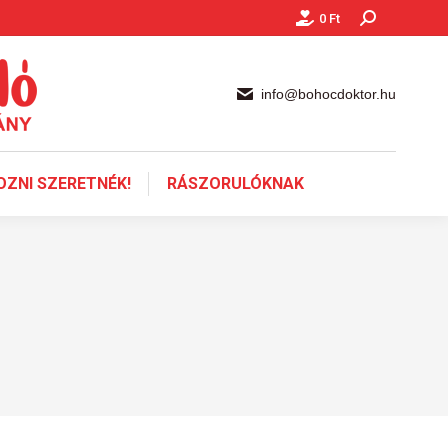
0
Ft
Keresés:
info@bohocdoktor.hu
ZNI SZERETNÉK!
RÁSZORULÓKNAK