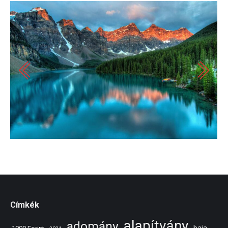
Címkék
alapítvány
adomány