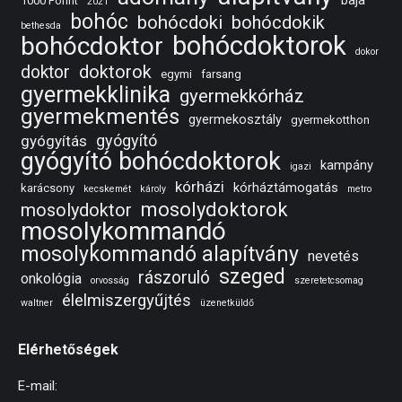
baja
1000 Forint
2021
bohóc
bohócdoki
bohócdokik
bethesda
bohócdoktorok
bohócdoktor
dokor
doktorok
doktor
egymi
farsang
gyermekklinika
gyermekkórház
gyermekmentés
gyermekosztály
gyermekotthon
gyógyító
gyógyítás
gyógyító bohócdoktorok
kampány
igazi
kórházi
kórháztámogatás
karácsony
kecskemét
károly
metro
mosolydoktorok
mosolydoktor
mosolykommandó
mosolykommandó alapítvány
nevetés
szeged
rászoruló
onkológia
orvosság
szeretetcsomag
élelmiszergyűjtés
waltner
üzenetküldő
Elérhetőségek
E-mail: