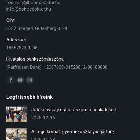
fodi.brigi@bohocdoktor.hu
info@bohocdoktor.hu
Cím:
6722 Szeged, Gutenberg u. 29.
Adószám:
18657573-1-06
Hivatalos bankszámlaszám:
(Raiffeisen Bank): 12067008-01528812-00100000
Find us on:
Facebook
YouTube
Instagram
page
page
page
Legfrissebb híreink
opens
opens
opens
in
in
in
Jótékonysági est a rászoruló családokért
new
new
new
2025-12-16
window
window
window
Az egri kórház gyermekosztályán jártunk
2025-11-28