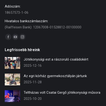
Adószám:
18657573-1-06
Hivatalos bankszámlaszám:
(Raiffeisen Bank): 12067008-01528812-00100000
Find us on:
Facebook
YouTube
Instagram
page
page
page
Legfrissebb híreink
opens
opens
opens
in
in
in
Jótékonysági est a rászoruló családokért
new
new
new
2025-12-16
window
window
window
Az egri kórház gyermekosztályán jártunk
2025-11-28
Teltházas volt Csatai Gergő jótékonysági műsora
2025-10-20