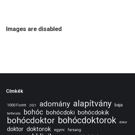
Images are disabled
Címkék
alapítvány
adomány
baja
1000 Forint
2021
bohóc
bohócdoki
bohócdokik
bethesda
bohócdoktorok
bohócdoktor
dokor
doktorok
doktor
egymi
farsang