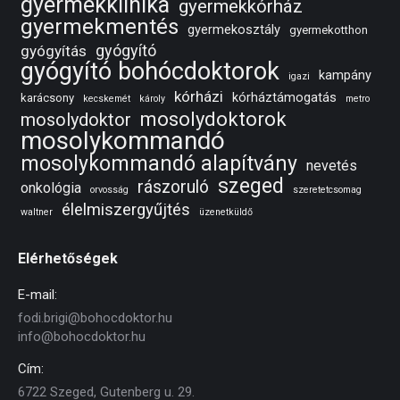
gyermekklinika
gyermekkórház
gyermekmentés
gyermekosztály
gyermekotthon
gyógyító
gyógyítás
gyógyító bohócdoktorok
kampány
igazi
kórházi
kórháztámogatás
karácsony
kecskemét
károly
metro
mosolydoktorok
mosolydoktor
mosolykommandó
mosolykommandó alapítvány
nevetés
szeged
rászoruló
onkológia
orvosság
szeretetcsomag
élelmiszergyűjtés
waltner
üzenetküldő
Elérhetőségek
E-mail:
fodi.brigi@bohocdoktor.hu
info@bohocdoktor.hu
Cím:
6722 Szeged, Gutenberg u. 29.