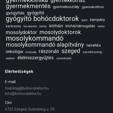
gyermekkórház
gyermekmentés
gyermekosztály
gyermekotthon
gyógyító
gyógyítás
gyógyító bohócdoktorok
kampány
igazi
kórházi
kórháztámogatás
karácsony
kecskemét
károly
metro
mosolydoktorok
mosolydoktor
mosolykommandó
mosolykommandó alapítvány
nevetés
szeged
rászoruló
onkológia
orvosság
szeretetcsomag
élelmiszergyűjtés
waltner
üzenetküldő
Elérhetőségek
E-mail:
fodi.brigi@bohocdoktor.hu
info@bohocdoktor.hu
Cím:
6722 Szeged, Gutenberg u. 29.