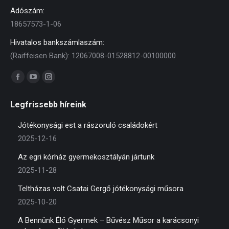
Adószám:
18657573-1-06
Hivatalos bankszámlaszám:
(Raiffeisen Bank): 12067008-01528812-00100000
Find us on:
Facebook
YouTube
Instagram
page
page
page
Legfrissebb híreink
opens
opens
opens
in
in
in
Jótékonysági est a rászoruló családokért
new
new
new
2025-12-16
window
window
window
Az egri kórház gyermekosztályán jártunk
2025-11-28
Teltházas volt Csatai Gergő jótékonysági műsora
2025-10-20
A Bennünk Élő Gyermek – Bűvész Műsor a karácsonyi