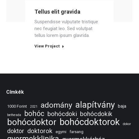
Tellus elit gravida
Suspendisse vulputate tristique
nec feugiat leo. Sed volutpat
tellus lorem ipsum glavrida.
View Project
Címkék
alapítvány
adomány
baja
1000 Forint
2021
bohóc
bohócdoki
bohócdokik
bethesda
bohócdoktorok
bohócdoktor
dokor
doktorok
doktor
egymi
farsang
gyermekklinika