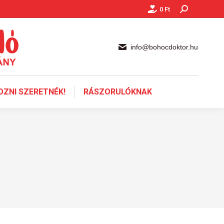
0
Ft
Keresés:
info@bohocdoktor.hu
ZNI SZERETNÉK!
RÁSZORULÓKNAK