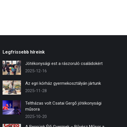
Legfrissebb híreink
Jótékonysági est a rászoruló családokért
2025-12-16
Az egri kórház gyermekosztályán jártunk
2025-11-28
Teltházas volt Csatai Gergő jótékonysági
műsora
2025-10-20
A Bennünk Élő Gyermek – Bűvész Műsor a