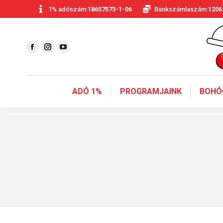
1% adószám:
18657573-1-06
Bankszámlaszám:
1206
ADÓ 1%
PROGRAMJAINK
BOHÓ