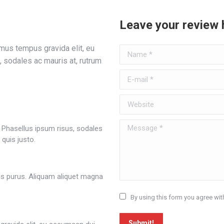
Leave your review 
mus tempus gravida elit, eu
Name *
 sodales ac mauris at, rutrum
E-mail *
Website
Message *
. Phasellus ipsum risus, sodales
quis justo.
is purus. Aliquam aliquet magna
By using this form you agree wit
Submit!