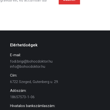
ravida elit, eu accumsan dui
Elérhetőségek
E-mail:
fodi.brigi@bohocdoktor.hu
info@bohocdoktor.hu
Cím:
6722 Szeged, Gutenberg u. 29.
Adószám:
18657573-1-06
Hivatalos bankszámlaszám: