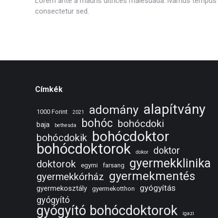
Lorem ante a mauris ultrices malesuada. ivamus tempus g
consectetur sed.
Címkék
alapítvány
adomány
1000 Forint
2021
bohóc
bohócdoki
baja
bethesda
bohócdoktor
bohócdokik
bohócdoktorok
doktor
dokor
gyermekklinika
doktorok
egymi
farsang
gyermekmentés
gyermekkórház
gyógyítás
gyermekosztály
gyermekotthon
gyógyító
gyógyító bohócdoktorok
igazi