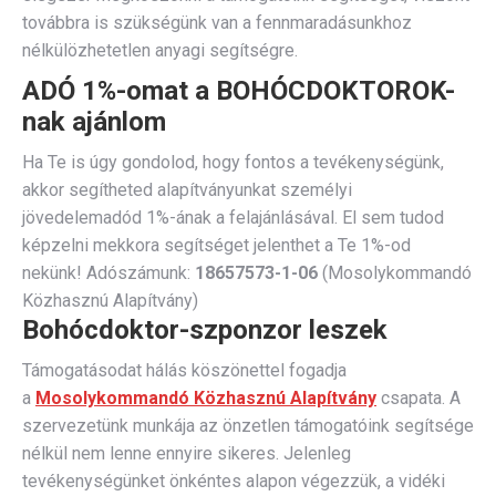
továbbra is szükségünk van a fennmaradásunkhoz
nélkülözhetetlen anyagi segítségre.
ADÓ 1%-omat a BOHÓCDOKTOROK-
nak ajánlom
Ha Te is úgy gondolod, hogy fontos a tevékenységünk,
akkor segítheted alapítványunkat személyi
jövedelemadód 1%-ának a felajánlásával. El sem tudod
képzelni mekkora segítséget jelenthet a Te 1%-od
nekünk! Adószámunk:
18657573-1-06
(Mosolykommandó
Közhasznú Alapítvány)
Bohócdoktor-szponzor leszek
Támogatásodat hálás köszönettel fogadja
a
Mosolykommandó Közhasznú Alapítvány
csapata. A
szervezetünk munkája az önzetlen támogatóink segítsége
nélkül nem lenne ennyire sikeres. Jelenleg
tevékenységünket önkéntes alapon végezzük, a vidéki