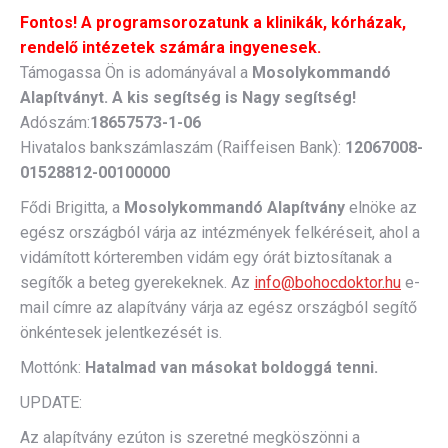
Fontos! A programsorozatunk a klinikák, kórházak,
rendelő intézetek számára ingyenesek.
Támogassa Ön is adományával a
Mosolykommandó
Alapítványt. A kis segítség is Nagy segítség!
Adószám:
18657573-1-06
Hivatalos bankszámlaszám (Raiffeisen Bank):
12067008-
01528812-00100000
Fődi Brigitta, a
Mosolykommandó Alapítvány
elnöke az
egész országból várja az intézmények felkéréseit, ahol a
vidámított kórteremben vidám egy órát biztosítanak a
segítők a beteg gyerekeknek. Az
info@bohocdoktor.hu
e-
mail címre az alapítvány várja az egész országból segítő
önkéntesek jelentkezését is.
Mottónk:
Hatalmad van másokat boldoggá tenni.
UPDATE:
Az alapítvány ezúton is szeretné megköszönni a