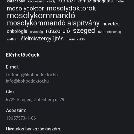
kórházi
kórháztámogatás
karácsony
kecskemét
károly
metro
mosolydoktorok
mosolydoktor
mosolykommandó
mosolykommandó alapítvány
nevetés
szeged
rászoruló
onkológia
orvosság
szeretetcsomag
élelmiszergyűjtés
waltner
üzenetküldő
Elérhetőségek
E-mail:
fodi.brigi@bohocdoktor.hu
info@bohocdoktor.hu
Cím:
6722 Szeged, Gutenberg u. 29.
Adószám:
18657573-1-06
Hivatalos bankszámlaszám: