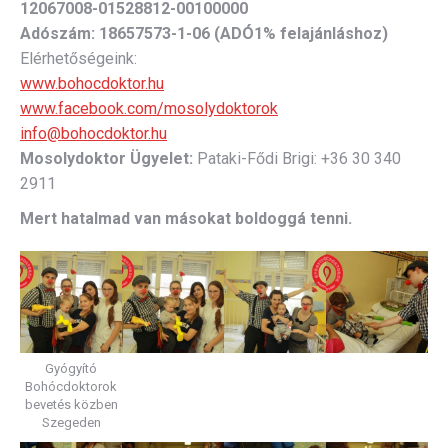
12067008-01528812-00100000
Adószám:
18657573-1-06 (ADÓ1% felajánláshoz)
Elérhetőségeink:
www.bohocdoktor.hu
www.facebook.com/mosolydoktorok
info@bohocdoktor.hu
Mosolydoktor Ügyelet:
Pataki-Fődi Brigi: +36 30 340
2911
Mert hatalmad van másokat boldoggá tenni.
Gyógyító
Bohócdoktorok
bevetés közben
Szegeden