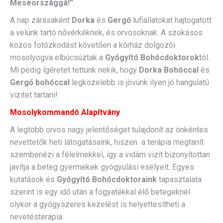
Meseországgá!”
.
A nap zárásaként
Dorka
és
Gergő
lufiállatokat hajtogatott
a velünk tartó nővérkéknek, és orvosoknak. A szokásos
közös fotózkodást követően a kórház dolgozói
mosolyogva elbúcsúztak a
Gyógyító Bohócdoktorok
tól.
Mi pedig ígéretet tettünk nekik, hogy
Dorka Bohóccal
és
Gergő bohóccal
legközelebb is jövünk ilyen jó hangulatú
vizitet tartani!
Mosolykommandó Alapítvány
A legtöbb orvos nagy jelentőséget tulajdonít az önkéntes
nevettetők heti látogatásaink, hiszen a terápia megtanít
szembenézi a félelmekkel, így a vidám vizit bizonyítottan
javítja a beteg gyermekek gyógyulási esélyeit. Egyes
kutatások és
Gyógyító Bohócdoktoraink
tapasztalata
szerint is egy idő után a fogyatékkal élő betegeknél
olykor a gyógyszeres kezelést is helyettesítheti a
nevetésterápia.