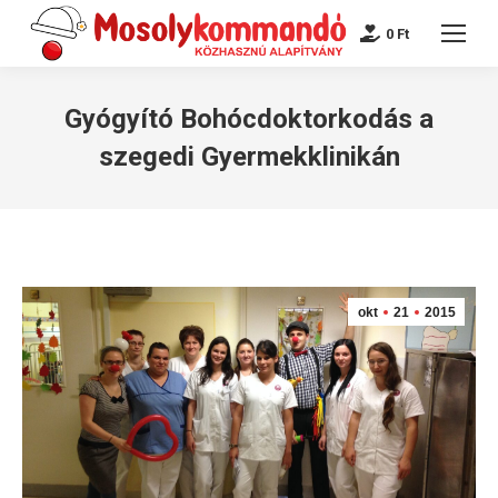
0
Ft
Gyógyító Bohócdoktorkodás a
szegedi Gyermekklinikán
okt
21
2015