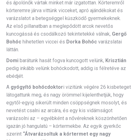
és ápolónők vártak minket már izgatottan. Kórteremről
kórteremre járva vittünk vicceket, apró ajándékokat és
varázslatot a betegséggel küszködő gyermekeknek.
Az első pillanatban a meglepődött arcok nevetős
kuncogássá és csodálkozó tekintetekké válnak,
Gergő
Bohóc
hihetetlen viccei és
Dorka Bohóc
varázslatai
láttán.
Domi
barátunk hasát fogva kuncogott velünk,
Krisztián
pedig inkább velünk bohóckodott, addig is félretéve az
ebédjét.
A
gyógyító bohócdoktor
i vizitünk végére 26 kisbeteget
látogattunk meg, és nagy örömmel kijelenthetjük, hogy
egytől-egyig sikerült minden csöppségnek mosolyt, és
nevetést csalni az arcára, és egy kis vidámságot
varázsolni az – egyébként a nővéreknek köszönhetően
igazán jó hangulatú – kórtermekbe. Az egyik gyerkőc
szerint
“Átvarázsoltuk a kórtermet egy nagy