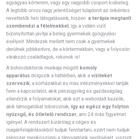
egyágyas kórterem, vagy egy nagyobb csoport kisbeteg.
A legtöbb orvos nagy jelentőséget tulajdonít az önkéntes
nevettetők heti látogatásaink, hiszen
a terápia megtanít
szembenézi a félelmekkel
, így a vidám vizit
bizonyítottan javítja a beteg gyermekek gyógyulási
esélyeit. Mindezek mellett nem csak a gyermekek
derülnek jobbkedvre, de a kórtermekben, vagy a folyosón
várakozó családtagok, rokonok is!
A bohócdoktorok munkája mögött
komoly
apparátus
dolgozik a háttérben, akik a
viziteket
szervezik
, a kórházakkal és más intézményekkel tartják
fenn a kapcsolatot, akik pénzügyileg és gazdaságilag
ellenőrzik a folyamatokat, akik ezt a weboldalt kezelik,
akik támogatókat toboroznak,
így az egész egy folyton
nyüzsgő, és ötletelő rendszer
, ami 24 órás figyelmet
igényel. A rendszert kizárólag a céges és
magánfelajánlásokból tudjuk fenntartani, ezért nem tudjuk
elégszer megköszönni a támogatóink segítségét, viszont