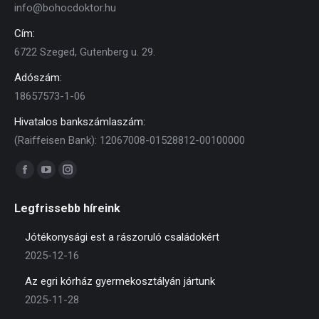
info@bohocdoktor.hu
Cím:
6722 Szeged, Gutenberg u. 29.
Adószám:
18657573-1-06
Hivatalos bankszámlaszám:
(Raiffeisen Bank): 12067008-01528812-00100000
Find us on:
Facebook
YouTube
Instagram
page
page
page
Legfrissebb híreink
opens
opens
opens
in
in
in
Jótékonysági est a rászoruló családokért
new
new
new
2025-12-16
window
window
window
Az egri kórház gyermekosztályán jártunk
2025-11-28