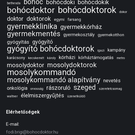
bohóc
bohócdoki
bohócdokik
bethesda
bohócdoktorok
bohócdoktor
dokor
doktorok
doktor
egymi
farsang
gyermekklinika
gyermekkórház
gyermekmentés
gyermekosztály
gyermekotthon
gyógyító
gyógyítás
gyógyító bohócdoktorok
kampány
igazi
kórházi
kórháztámogatás
karácsony
kecskemét
károly
metro
mosolydoktorok
mosolydoktor
mosolykommandó
mosolykommandó alapítvány
nevetés
szeged
rászoruló
onkológia
orvosság
szeretetcsomag
élelmiszergyűjtés
waltner
üzenetküldő
Elérhetőségek
E-mail:
fodi.brigi@bohocdoktor.hu