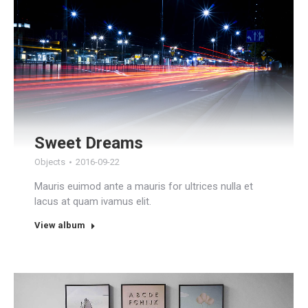
Sweet Dreams
Objects
2016-09-22
Mauris euimod ante a mauris for ultrices nulla et
lacus at quam ivamus elit.
View album