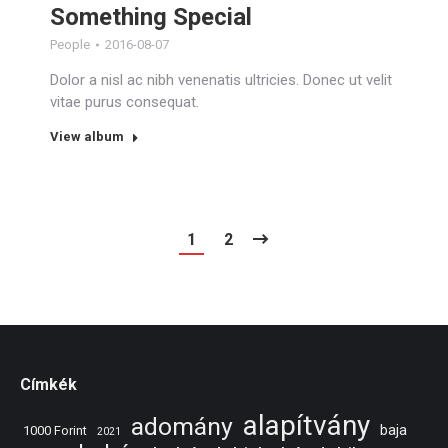
Something Special
People
2016-08-07
Dolor a nisl ac nibh venenatis ultricies. Donec ut velit
vitae purus consequat.
View album
1
2
Címkék
alapítvány
adomány
baja
1000 Forint
2021