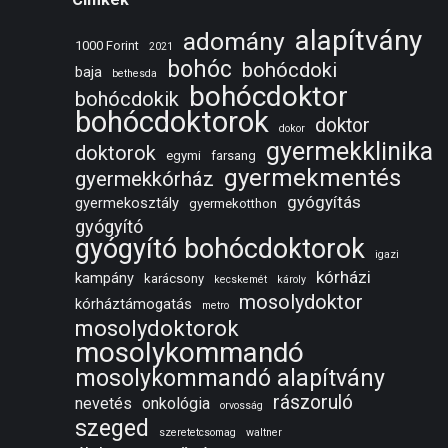
alapítvány
adomány
1000 Forint
2021
bohóc
bohócdoki
baja
bethesda
bohócdoktor
bohócdokik
bohócdoktorok
doktor
dokor
gyermekklinika
doktorok
egymi
farsang
gyermekmentés
gyermekkórház
gyógyítás
gyermekosztály
gyermekotthon
gyógyító
gyógyító bohócdoktorok
igazi
kórházi
kampány
karácsony
kecskemét
károly
mosolydoktor
kórháztámogatás
metro
mosolydoktorok
mosolykommandó
mosolykommandó alapítvány
rászoruló
nevetés
onkológia
orvosság
szeged
szeretetcsomag
waltner