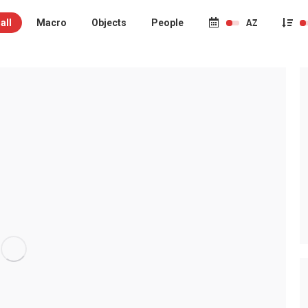
all
Macro
Objects
People
ro
Objects