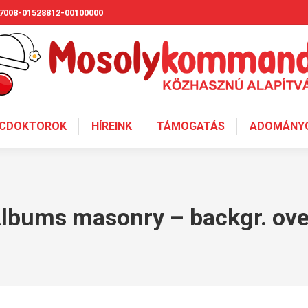
7008-01528812-00100000
CDOKTOROK
HÍREINK
TÁMOGATÁS
ADOMÁNYO
Albums masonry – backgr. ove