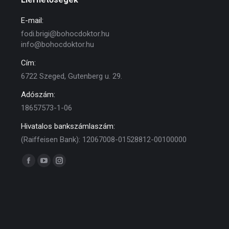
E-mail:
fodi.brigi@bohocdoktor.hu
info@bohocdoktor.hu
Cím:
6722 Szeged, Gutenberg u. 29.
Adószám:
18657573-1-06
Hivatalos bankszámlaszám:
(Raiffeisen Bank): 12067008-01528812-00100000
Find us on:
Facebook
YouTube
Instagram
page
page
page
opens
opens
opens
in
in
in
new
new
new