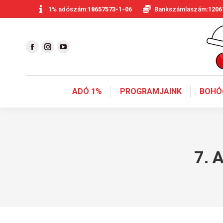
1% adószám:
18657573-1-06
Bankszámlaszám:
1206
ADÓ 1%
PROGRAMJAINK
BOHÓ
7. 