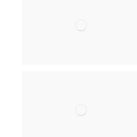
Macro
People