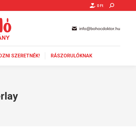
0
Ft
Keresés:
info@bohocdoktor.hu
ZNI SZERETNÉK!
RÁSZORULÓKNAK
rlay