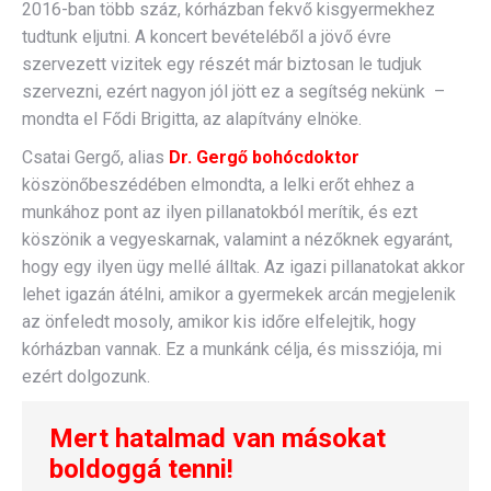
2016-ban több száz, kórházban fekvő kisgyermekhez
tudtunk eljutni. A koncert bevételéből a jövő évre
szervezett vizitek egy részét már biztosan le tudjuk
szervezni, ezért nagyon jól jött ez a segítség nekünk –
mondta el Fődi Brigitta, az alapítvány elnöke.
Csatai Gergő, alias
Dr. Gergő
bohócdoktor
köszönőbeszédében elmondta, a lelki erőt ehhez a
munkához pont az ilyen pillanatokból merítik, és ezt
köszönik a vegyeskarnak, valamint a nézőknek egyaránt,
hogy egy ilyen ügy mellé álltak. Az igazi pillanatokat akkor
lehet igazán átélni, amikor a gyermekek arcán megjelenik
az önfeledt mosoly, amikor kis időre elfelejtik, hogy
kórházban vannak. Ez a munkánk célja, és missziója, mi
ezért dolgozunk.
Mert hatalmad van másokat
boldoggá tenni!