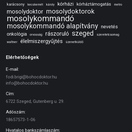
kórházi
kórháztámogatás
karácsony
kecskemét
károly
metro
mosolydoktorok
mosolydoktor
mosolykommandó
mosolykommandó alapítvány
nevetés
szeged
rászoruló
onkológia
orvosság
szeretetcsomag
élelmiszergyűjtés
waltner
üzenetküldő
Elérhetőségek
E-mail:
fodi.brigi@bohocdoktor.hu
info@bohocdoktor.hu
Cím:
6722 Szeged, Gutenberg u. 29.
Adószám:
18657573-1-06
Hivatalos bankszámlaszám: