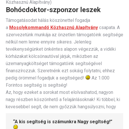
Közhasznú Alapítvány)
Bohócdoktor-szponzor leszek
Támogatásodat hálás köszönettel fogadja
a
Mosolykommandó Közhasznú Alapítvány
csapata. A
szervezetünk munkája az önzetlen támogatóink segítsége
nélkül nem lenne ennyire sikeres. Jelenleg
tevékenységünket önkéntes alapon végezzük, a vidéki
kórházakat kölcsönautóval járjuk, miközben az
üzemanyagköltséget támogatóink segítségével
finanszírozzuk. Szeretnénk ezt sokáig folytatni, ehhez
pedig örömmel fogadjuk a segítséged!
Az 1.000
Forintos segítség is segítség!
Az, hogy ezeket a sorokat most elolvashatod, nagyon
nagy részben köszönhető a felajánlásoknak! Ki többel, ki
kevesebbel segít, de nem győzzük hangsúlyozni, hogy
“
A kis segítség is számunkra Nagy segítség!”