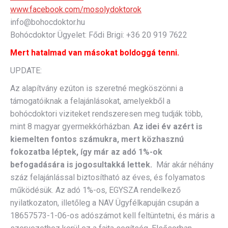
www.facebook.com/mosolydoktorok
info@bohocdoktor.hu
Bohócdoktor Ügyelet: Fődi Brigi: +36 20 919 7622
Mert hatalmad van másokat boldoggá tenni.
UPDATE:
Az alapítvány ezúton is szeretné megköszönni a
támogatóiknak a felajánlásokat, amelyekből a
bohócdoktori viziteket rendszeresen meg tudják több,
mint 8 magyar gyermekkórházban.
Az idei év azért is
kiemelten fontos számukra, mert közhasznú
fokozatba léptek, így már az adó 1%-ok
befogadására is jogosultakká lettek.
Már akár néhány
száz felajánlással biztosítható az éves, és folyamatos
működésük. Az adó 1%-os, EGYSZA rendelkező
nyilatkozaton, illetőleg a NAV Ügyfélkapuján csupán a
18657573-1-06-os adószámot kell feltüntetni, és máris a