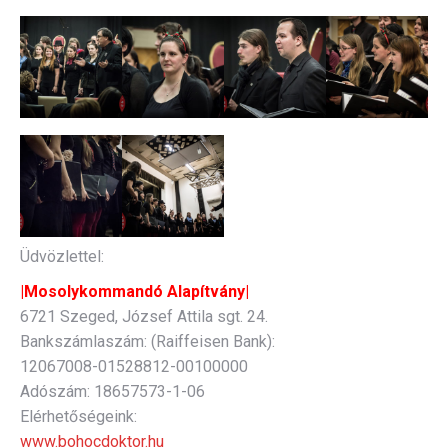
Üdvözlettel:
|Mosolykommandó Alapítvány|
6721 Szeged, József Attila sgt. 24.
Bankszámlaszám: (Raiffeisen Bank):
12067008-01528812-00100000
Adószám: 18657573-1-06
Elérhetőségeink:
www.bohocdoktor.hu