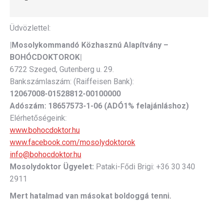
Üdvözlettel:
|Mosolykommandó Közhasznú Alapítvány –
BOHÓCDOKTOROK|
6722 Szeged, Gutenberg u. 29.
Bankszámlaszám: (Raiffeisen Bank):
12067008-01528812-00100000
Adószám:
18657573-1-06 (ADÓ1% felajánláshoz)
Elérhetőségeink:
www.bohocdoktor.hu
www.facebook.com/mosolydoktorok
info@bohocdoktor.hu
Mosolydoktor Ügyelet:
Pataki-Fődi Brigi: +36 30 340
2911
Mert hatalmad van másokat boldoggá tenni.