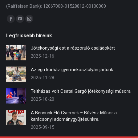
(Raiffeisen Bank): 12067008-01528812-00100000
Find us on:
Facebook
YouTube
Instagram
page
page
page
Legfrissebb híreink
opens
opens
opens
in
in
in
Jótékonysági est a rászoruló családokért
new
new
new
2025-12-16
window
window
window
Az egri kórház gyermekosztályán jártunk
2025-11-28
Teltházas volt Csatai Gergő jótékonysági műsora
2025-10-20
A Bennünk Élő Gyermek – Bűvész Műsor a
karácsonyi adománygyűjtésünkre.
2025-09-15