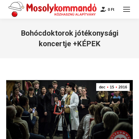
0
Ft
Bohócdoktorok jótékonysági
koncertje +KÉPEK
dec
15
2016