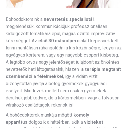
Bohócdoktoraink a
nevettetés specialistái
,
megjelenésük, kommunikációjuk professzionálisan
kidolgozott tematikára épül, magas szintű improvizatív
készséggel. Az
első 30 másodperc
alatt képesnek kell
lenni mentálisan ráhangolódni a kis közönségre, legyen az
egyágyas kórterem, vagy egy nagyobb csoport kisbeteg.
A legtöbb orvos nagy jelentőséget tulajdonít az önkéntes
nevettetők heti látogatásaink, hiszen
a terápia megtanít
szembenézi a félelmekkel
, így a vidám vizit
bizonyítottan javítja a beteg gyermekek gyógyulási
esélyeit. Mindezek mellett nem csak a gyermekek
derülnek jobbkedvre, de a kórtermekben, vagy a folyosón
várakozó családtagok, rokonok is!
A bohócdoktorok munkája mögött
komoly
apparátus
dolgozik a háttérben, akik a
viziteket