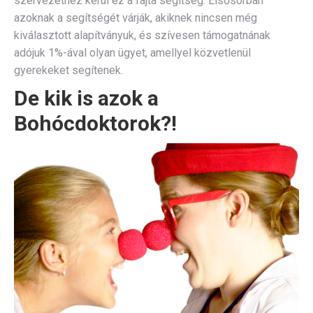
szervezethez kerül ez a fajta segítség. Elsősorban
azoknak a segítségét várják, akiknek nincsen még
kiválasztott alapítványuk, és szívesen támogatnának
adójuk 1%-ával olyan ügyet, amellyel közvetlenül
gyerekeket segítenek.
De kik is azok a
Bohócdoktorok?!