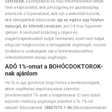
szervezik
, a kórházakkal és más intézményekkel tartják
fenn a kapcsolatot, akik pénzügyileg és gazdaságilag
ellenőrzik a folyamatokat, akik ezt a weboldalt kezelik,
akik támogatókat toboroznak,
így az egész egy folyton
nyüzsgő, és ötletelő rendszer
, ami 24 órás figyelmet
igényel. A rendszert kizárólag a céges és
magánfelajánlásokból tudjuk fenntartani, ezért nem tudjuk
elégszer megköszönni a támogatóink segítségét, viszont
továbbra is szükségünk van a fennmaradásunkhoz
nélkülözhetetlen anyagi segítségre.
ADÓ 1%-omat a BOHÓCDOKTOROK-
nak ajánlom
Ha Te is úgy gondolod, hogy fontos a tevékenységünk,
akkor segítheted alapítványunkat személyi
jövedelemadód 1%-ának a felajánlásával. El sem tudod
képzelni mekkora segítséget jelenthet a Te 1%-od
nekünk! Adószámunk:
18657573-1-06
(Mosolykommandó