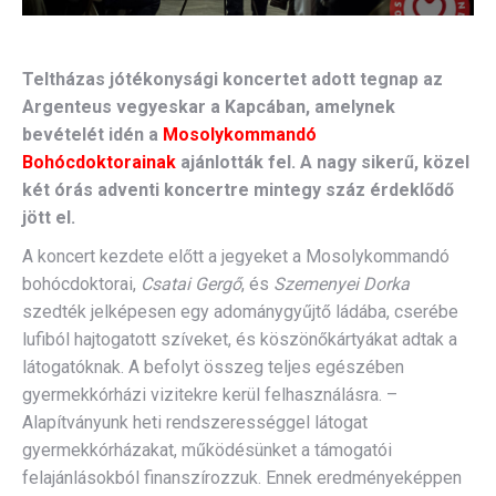
Teltházas jótékonysági koncertet adott tegnap az
Argenteus vegyeskar a Kapcában, amelynek
bevételét idén a
Mosolykommandó
Bohócdoktorainak
ajánlották fel. A nagy sikerű, közel
két órás adventi koncertre mintegy száz érdeklődő
jött el.
A koncert kezdete előtt a jegyeket a Mosolykommandó
bohócdoktorai,
Csatai Gergő
, és
Szemenyei Dorka
szedték jelképesen egy adománygyűjtő ládába, cserébe
lufiból hajtogatott szíveket, és köszönőkártyákat adtak a
látogatóknak. A befolyt összeg teljes egészében
gyermekkórházi vizitekre kerül felhasználásra. –
Alapítványunk heti rendszerességgel látogat
gyermekkórházakat, működésünket a támogatói
felajánlásokból finanszírozzuk. Ennek eredményeképpen