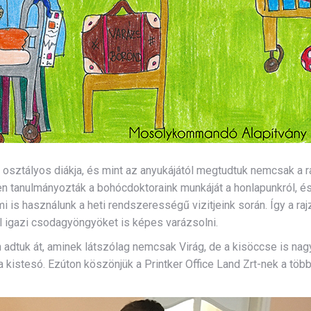
. osztályos diákja, és mint az anyukájától megtudtuk nemcsak a r
ösen tanulmányozták a bohócdoktoraink munkáját a honlapunkról,
i is használunk a heti rendszerességű vizitjeink során. Így a r
l igazi csodagyöngyöket is képes varázsolni.
dtuk át, aminek látszólag nemcsak Virág, de a kisöccse is nagy
 kistesó. Ezúton köszönjük a Printker Office Land Zrt-nek a többi