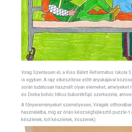
Virág Szentesen él, a Kiss Bálint Református Iskola 5
is egyben. A rajz elkészítése előtt anyukájával köz
során tudatosan használt olyan elemeket, amelyeket m
és Dorka bohóc titkos buborékfújó szerkezete, amive
A főnyereményeket személyesen, Virágék otthonában a
használatba, míg az óriás készségfejlesztő puzzle-t a
készletek, toll készletek, írószerek).