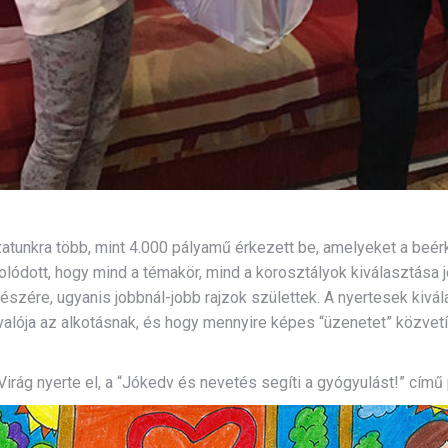
zatunkra több, mint 4.000 pályamű érkezett be, amelyeket a beé
ódott, hogy mind a témakör, mind a korosztályok kiválasztása j
részére, ugyanis jobbnál-jobb rajzok születtek. A nyertesek kiv
valója az alkotásnak, és hogy mennyire képes “üzenetet” közvetíte
Virág nyerte el, a “Jókedv és nevetés segíti a gyógyulást!” című