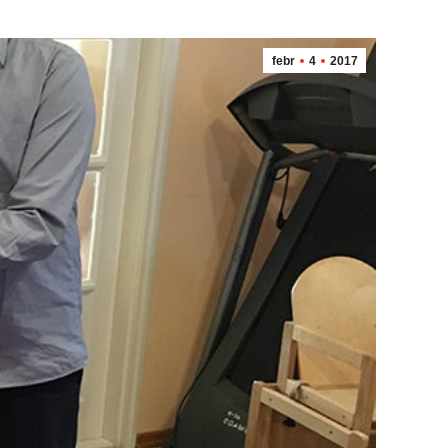
febr
4
2017