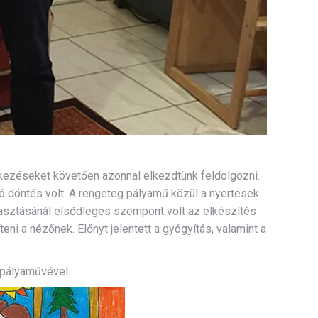
rkezéseket követően azonnal elkezdtünk feldolgozni.
ó döntés volt. A rengeteg pályamű közül a nyertesek
álasztásánál elsődleges szempont volt az elkészítés
ni a nézőnek. Előnyt jelentett a gyógyítás, valamint a
 pályaművével.