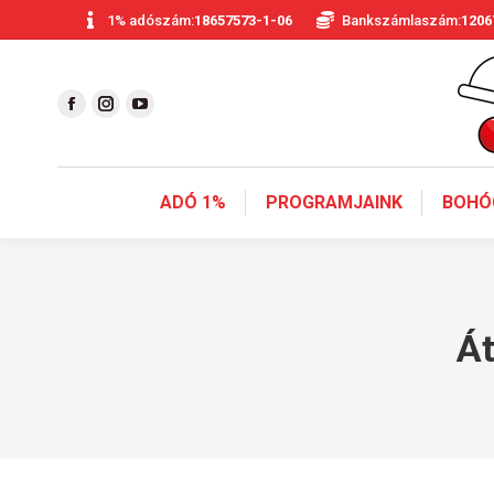
1% adószám:
18657573-1-06
Bankszámlaszám:
1206
ADÓ 1%
PROGRAMJAINK
BOHÓ
Át