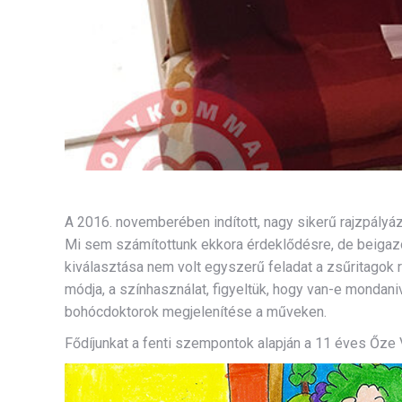
A 2016. novemberében indított, nagy sikerű rajzpályá
Mi sem számítottunk ekkora érdeklődésre, de beigazol
kiválasztása nem volt egyszerű feladat a zsűritagok 
módja, a színhasználat, figyeltük, hogy van-e mondani
bohócdoktorok megjelenítése a műveken.
Fődíjunkat a fenti szempontok alapján a 11 éves Őze 