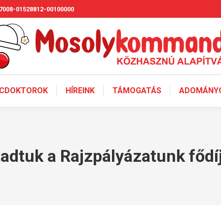
7008-01528812-00100000
CDOKTOROK
HÍREINK
TÁMOGATÁS
ADOMÁNYO
adtuk a Rajzpályázatunk fődí