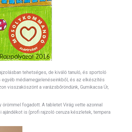
ajzolásban tehetséges, de kiváló tanuló, és sportoló
 és egyéb médiamegjelenéseinkből, és az elkészítés
ajzon visszaköszönt a varázsbőröndünk, Gumikacsa Úr,
 örömmel fogadott. A tabletet Virág vette azonnal
 ajándékot is (profi rajzoló ceruza készletek, tempera