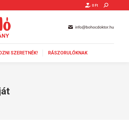
0
Ft
Keresés:
info@bohocdoktor.hu
ZNI SZERETNÉK!
RÁSZORULÓKNAK
ját