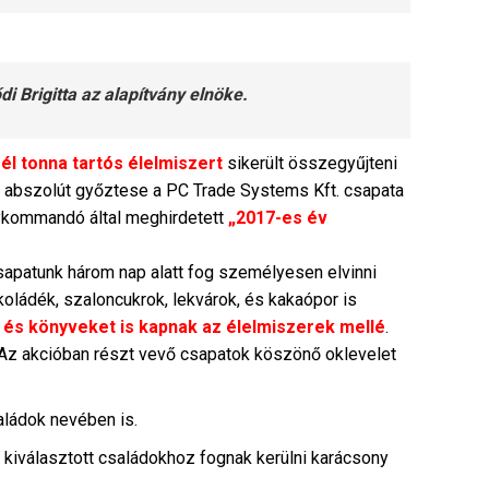
di Brigitta az alapítvány elnöke.
fél tonna tartós élelmiszert
sikerült összegyűjteni
ünk abszolút győztese a PC Trade Systems Kft. csapata
lykommandó által meghirdetett
„2017-es év
sapatunk három nap alatt fog személyesen elvinni
koládék, szaloncukrok, lekvárok, és kakaópor is
 és könyveket is kapnak az élelmiszerek mellé
.
. Az akcióban részt vevő csapatok köszönő oklevelet
aládok nevében is.
 a kiválasztott családokhoz fognak kerülni karácsony