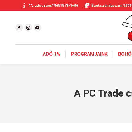
1% adószám:
18657573-1-06
Bankszámlaszám:
1206
ADÓ 1%
PROGRAMJAINK
BOHÓ
A PC Trade c