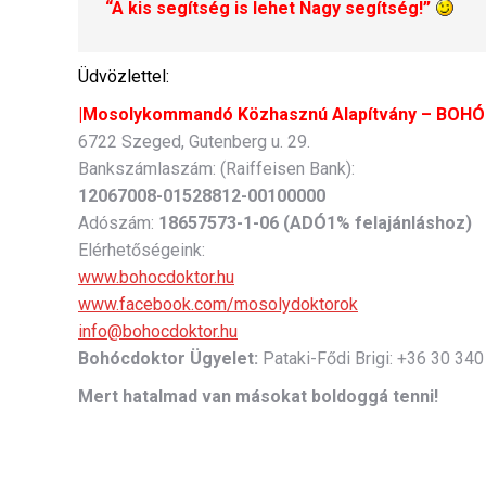
“A kis segítség is lehet Nagy segítség!”
Üdvözlettel:
|Mosolykommandó Közhasznú Alapítvány – BO
6722 Szeged, Gutenberg u. 29.
Bankszámlaszám: (Raiffeisen Bank):
12067008-01528812-00100000
Adószám:
18657573-1-06 (ADÓ1% felajánláshoz)
Elérhetőségeink:
www.bohocdoktor.hu
www.facebook.com/mosolydoktorok
info@bohocdoktor.hu
Bohócdoktor Ügyelet:
Pataki-Fődi Brigi: +36 30 34
Mert hatalmad van másokat boldoggá tenni!