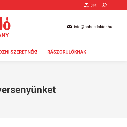
0
Ft
Keresés:
info@bohocdoktor.hu
ZNI SZERETNÉK!
RÁSZORULÓKNAK
 versenyünket