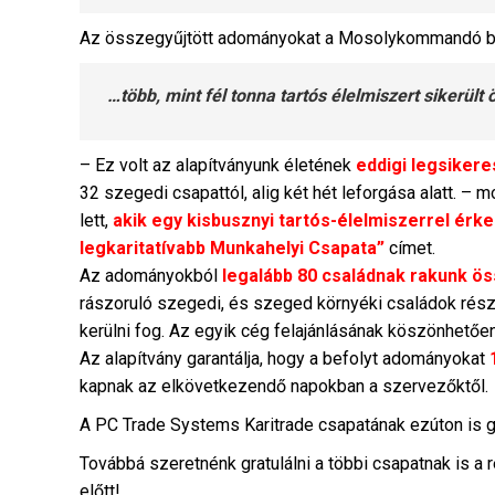
Az összegyűjtött adományokat a Mosolykommandó belv
…több, mint fél tonna tartós élelmiszert sikerült
– Ez volt az alapítványunk életének
eddigi legsiker
32 szegedi csapattól, alig két hét leforgása alatt. –
lett,
akik egy kisbusznyi tartós-élelmiszerrel érk
legkaritatívabb Munkahelyi Csapata”
címet.
Az adományokból
legalább 80 családnak rakunk 
rászoruló szegedi, és szeged környéki családok részé
kerülni fog. Az egyik cég felajánlásának köszönhető
Az alapítvány garantálja, hogy a befolyt adományokat
kapnak az elkövetkezendő napokban a szervezőktől.
A PC Trade Systems Karitrade csapatának ezúton is g
Továbbá szeretnénk gratulálni a többi csapatnak is a r
előtt!