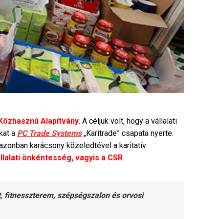
özhasznú Alapítvány
. A céljuk volt, hogy a vállalati
kat a
PC Trade Systems
„Karitrade” csapata nyerte.
 azonban karácsony közeledtével a karitatív
állalati önkéntesség, vagyis a CSR
, fitnesszterem, szépségszalon és orvosi