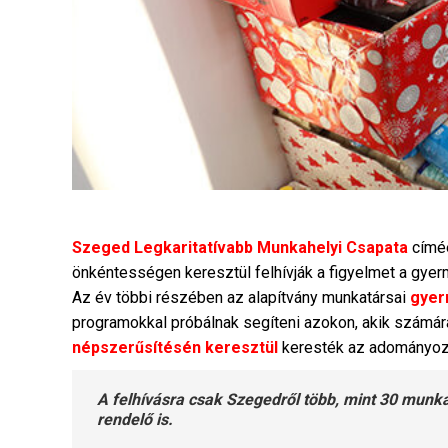
Szeged Legkaritatívabb Munkahelyi Csapata
címéé
önkéntességen keresztül felhívják a figyelmet a gyer
Az év többi részében az alapítvány munkatársai
gyer
programokkal próbálnak segíteni azokon, akik szám
népszerűsítésén keresztül
keresték az adományoz
A felhívásra csak Szegedről több, mint 30 munka
rendelő is.