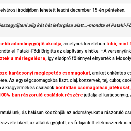
árosi irodájában lehetett leadni december 15-én pénteken.
 összegyűjteni alig két hét leforgása alatt…-mondta el Pataki-Fő
esebb adománygyűjtő akciója
, amelynek keretében
több, mint 
 mondta el Pataki-Fődi Brigitta az alapítvány elnöke. –A verseny
eztek a mérlegelésre,
így elsöprő fölénnyel elnyerték a Moso
össze karácsonyi meglepetés csomagokat
, amiket önkéntes c
re. Az egységcsomagokba liszt, olaj, konzervek, tej, cukor, cso
en a kisgyermekes családok
bontatlan csomagolású játékokat,
100%-ban rászoruló családok részére
juttatja el karácsonyig
ratulálunk, és hálásan köszönjük az adományukat a rászoruló cs
észvételükért, az általuk gyűjtött, és felajánlott élelmiszerek is