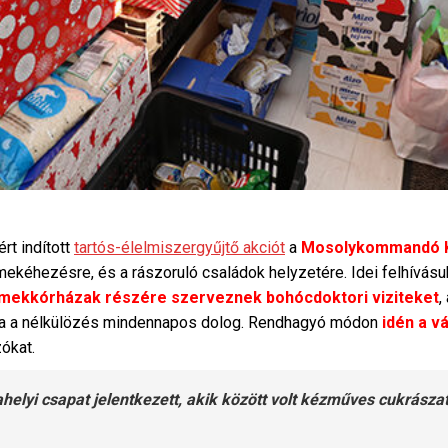
rt indított
tartós-élelmiszergyűjtő akciót
a
Mosolykommandó K
mekéhezésre, és a rászoruló családok helyzetére. Idei felhívásu
mekkórházak részére szerveznek bohócdoktori viziteket
,
ára a nélkülözés mindennapos dolog. Rendhagyó módon
idén a v
ókat.
helyi csapat jelentkezett, akik között volt kézműves cukrászat