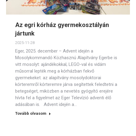
Az egri kórház gyermekosztályán
jártunk
2025-11-28
Eger, 2025. december – Advent idején a
Mosolykommandó Közhasznú Alapítvány Egerbe is
vitt mosolyt: ajándékokkal, LEGO-val és vidám
műsorral lepték meg a kórházban fekvő
gyermekeket. az alapítvány mosolydoktorai
kórteremről kórteremre járva segítettek feledtetni a
betegséget, miközben a nevetés gyógyító erejére
hívta fel a figyelmet az Eger Televízió adventi élő
adásában is. Advent idején a…
Tovább olvasom