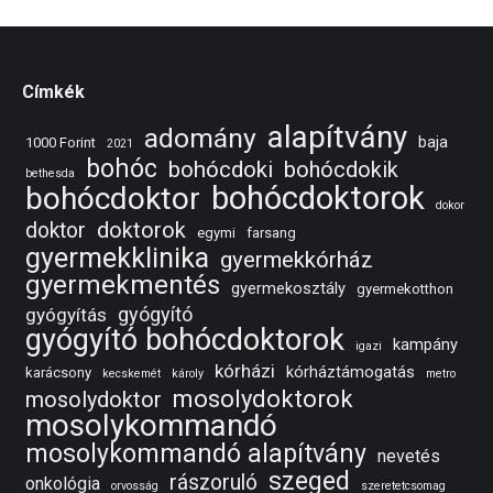
Címkék
alapítvány
adomány
baja
1000 Forint
2021
bohóc
bohócdoki
bohócdokik
bethesda
bohócdoktorok
bohócdoktor
dokor
doktorok
doktor
egymi
farsang
gyermekklinika
gyermekkórház
gyermekmentés
gyermekosztály
gyermekotthon
gyógyító
gyógyítás
gyógyító bohócdoktorok
kampány
igazi
kórházi
kórháztámogatás
karácsony
kecskemét
károly
metro
mosolydoktorok
mosolydoktor
mosolykommandó
mosolykommandó alapítvány
nevetés
szeged
rászoruló
onkológia
orvosság
szeretetcsomag