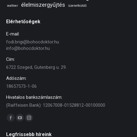
élelmiszergyűjtés
waltner
üzenetküldő
Elérhetőségek
E-mail:
fodi.brigi@bohocdoktor.hu
info@bohocdoktor.hu
Cím:
6722 Szeged, Gutenberg u. 29.
Adószám:
18657573-1-06
Hivatalos bankszámlaszám:
(Raiffeisen Bank): 12067008-01528812-00100000
Find us on:
Facebook
YouTube
Instagram
page
page
page
Legfrissebb híreink