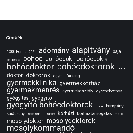
Címkék
alapítvány
adomány
baja
1000 Forint
2021
bohóc
bohócdoki
bohócdokik
bethesda
bohócdoktorok
bohócdoktor
dokor
doktorok
doktor
egymi
farsang
gyermekklinika
gyermekkórház
gyermekmentés
gyermekosztály
gyermekotthon
gyógyító
gyógyítás
gyógyító bohócdoktorok
kampány
igazi
kórházi
kórháztámogatás
karácsony
kecskemét
károly
metro
mosolydoktorok
mosolydoktor
mosolykommandó