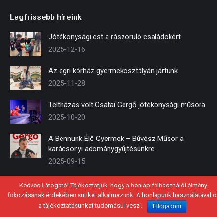
page
page
page
Legfrissebb híreink
opens
opens
opens
in
in
in
Jótékonysági est a rászoruló családokért
new
new
new
2025-12-16
window
window
window
Az egri kórház gyermekosztályán jártunk
2025-11-28
Teltházas volt Csatai Gergő jótékonysági műsora
2025-10-20
A Bennünk Élő Gyermek – Bűvész Műsor a
karácsonyi adománygyűjtésünkre.
2025-09-15
Kedves Látogató! Tájékoztatjuk, hogy a honlap felhasználói élmény
fokozásának érdekében sütiket alkalmazunk. A honlapunk használatával ö
© 2021 - Mosolykommandó Közhasznú Alapítvány
a tájékoztatásunkat tudomásul veszi.
Elfogadom