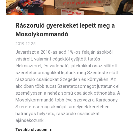
Rászoruló gyerekeket lepett meg a
Mosolykommandó
2019-12-25
Javarészt a 2018-as adó 1%-os felajánlásokból
vásárolt, valamint cégektől gyűjtött tartós
élelmiszerrel, és vadonatúj játékokkal összeállított
szeretetcsomagokkal leptünk meg Szenteste előtt
rászoruló családokat Szegeden és környékén. Az
akcióban több tucat Szeretetcsomagot juttatunk el
személyesen a nehéz sorsú családok otthonába. A
Mosolykommandó több éve szervezi a Karácsonyi
Szeretetcsomag akcióját, amelynek keretében
hátrányos helyzetű, rászoruló családokat
ajándékozunk…
Tovább olvasom