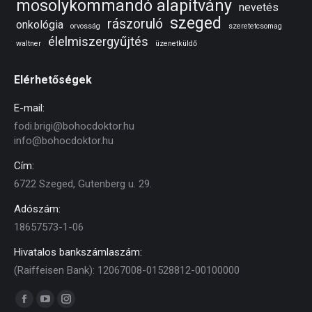
mosolykommandó alapítvány
nevetés
szeged
rászoruló
onkológia
orvosság
szeretetcsomag
élelmiszergyűjtés
waltner
üzenetküldő
Elérhetőségek
E-mail:
fodi.brigi@bohocdoktor.hu
info@bohocdoktor.hu
Cím:
6722 Szeged, Gutenberg u. 29.
Adószám:
18657573-1-06
Hivatalos bankszámlaszám:
(Raiffeisen Bank): 12067008-01528812-00100000
Find us on:
Facebook
YouTube
Instagram