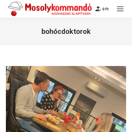
0
Ft
bohócdoktorok