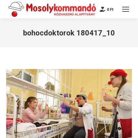
0
Ft
bohocdoktorok 180417_10