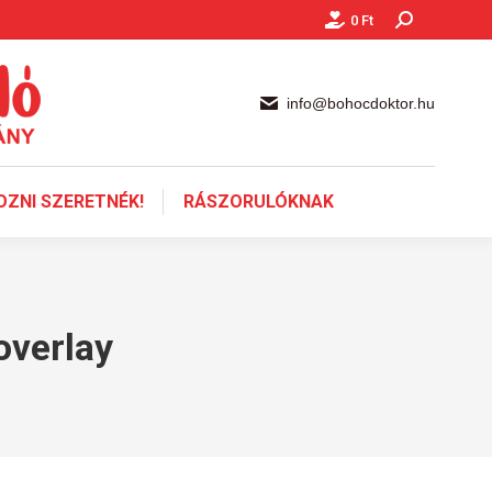
0
Ft
Keresés:
info@bohocdoktor.hu
ZNI SZERETNÉK!
RÁSZORULÓKNAK
overlay