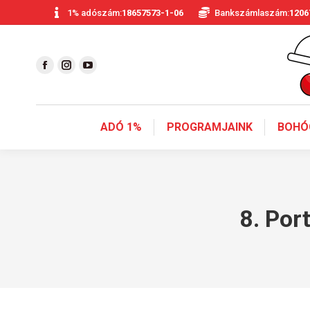
1% adószám:
18657573-1-06
Bankszámlaszám:
1206
ADÓ 1%
PROGRAMJAINK
BOHÓ
8. Por