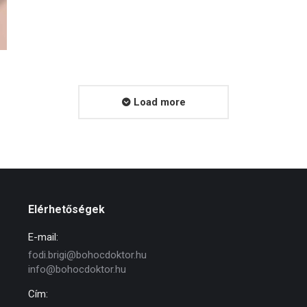
Load more
Elérhetőségek
E-mail:
fodi.brigi@bohocdoktor.hu
info@bohocdoktor.hu
Cím: