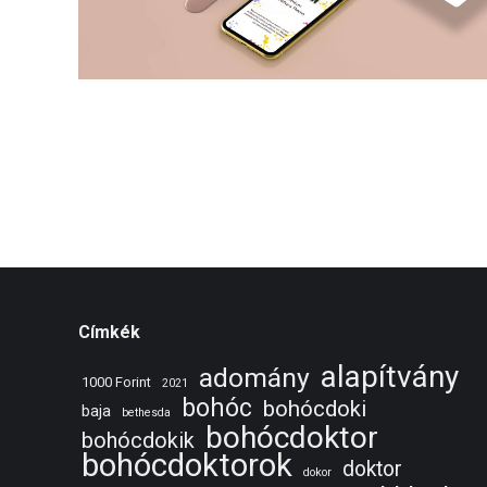
Címkék
alapítvány
adomány
1000 Forint
2021
bohóc
bohócdoki
baja
bethesda
bohócdoktor
bohócdokik
bohócdoktorok
doktor
dokor