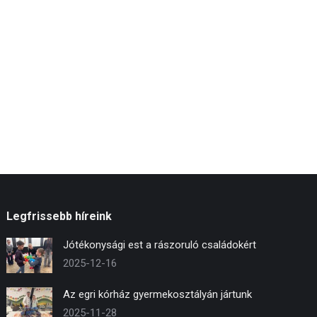
Legfrissebb híreink
Jótékonysági est a rászoruló családokért
2025-12-16
Az egri kórház gyermekosztályán jártunk
2025-11-28