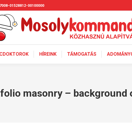
7008-01528812-00100000
CDOKTOROK
HÍREINK
TÁMOGATÁS
ADOMÁNYO
tfolio masonry – background 