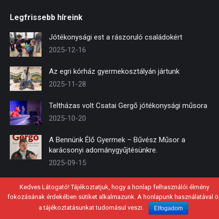
page
page
page
Legfrissebb híreink
opens
opens
opens
in
in
in
Jótékonysági est a rászoruló családokért
new
new
new
2025-12-16
window
window
window
Az egri kórház gyermekosztályán jártunk
2025-11-28
Teltházas volt Csatai Gergő jótékonysági műsora
2025-10-20
A Bennünk Élő Gyermek – Bűvész Műsor a
karácsonyi adománygyűjtésünkre.
2025-09-15
Kedves Látogató! Tájékoztatjuk, hogy a honlap felhasználói élmény
fokozásának érdekében sütiket alkalmazunk. A honlapunk használatával ö
© 2021 - Mosolykommandó Közhasznú Alapítvány
a tájékoztatásunkat tudomásul veszi.
Elfogadom