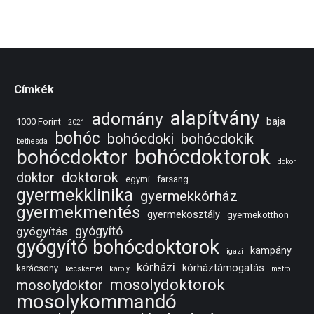
Címkék
alapítvány
adomány
baja
1000 Forint
2021
bohóc
bohócdoki
bohócdokik
bethesda
bohócdoktorok
bohócdoktor
dokor
doktorok
doktor
egymi
farsang
gyermekklinika
gyermekkórház
gyermekmentés
gyermekosztály
gyermekotthon
gyógyító
gyógyítás
gyógyító bohócdoktorok
kampány
igazi
kórházi
kórháztámogatás
karácsony
kecskemét
károly
metro
mosolydoktorok
mosolydoktor
mosolykommandó