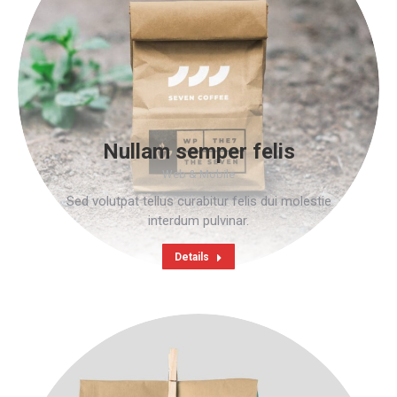
Nullam semper felis
Web & Mobile
Sed volutpat tellus curabitur felis dui molestie
interdum pulvinar.
Details