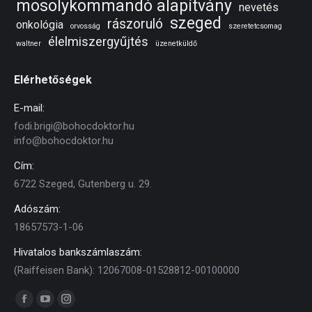
mosolykommandó alapítvány
nevetés
szeged
rászoruló
onkológia
orvosság
szeretetcsomag
élelmiszergyűjtés
waltner
üzenetküldő
Elérhetőségek
E-mail:
fodi.brigi@bohocdoktor.hu
info@bohocdoktor.hu
Cím:
6722 Szeged, Gutenberg u. 29.
Adószám:
18657573-1-06
Hivatalos bankszámlaszám:
(Raiffeisen Bank): 12067008-01528812-00100000
Find us on:
Facebook
YouTube
Instagram