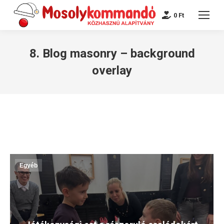
0
Ft
8. Blog masonry – background
overlay
Egyéb