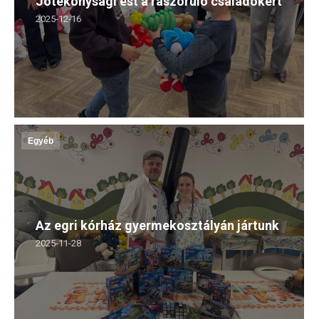
Jótékonysági est a rászoruló családokért
2025-12-16
Egyéb
Az egri kórház gyermekosztályán jártunk
2025-11-28