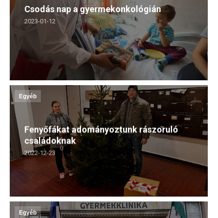
Csodás nap a gyermekonkológián
2023-01-12
Egyéb
Fenyőfákat adományoztunk rászoruló
családoknak
2022-12-23
Egyéb